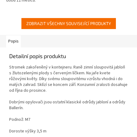
dobu 12 měsíců.
ZOBRAZIT VŠECHNY SOUVISEJÍCÍ PRODUKTY
Popis
Detailní popis produktu
Stromek zakořeněný v kontejneru. Raně zimní sloupovitá jabloň
s žlutozelenými plody s červeným líčkem. Na jaře kvete
růžovými květy. Díky svému sloupovitému vzrůstu vhodná i do
malých zahrad. Sklízí se koncem září. Konzumní zralosti dosahuje
od října do prosince.
Dobrými opylovači jsou ostatní klasické odrůdy jabloní a odrůdy
Ballerín.
Podnož: M7
Doroste výšky 3,5 m