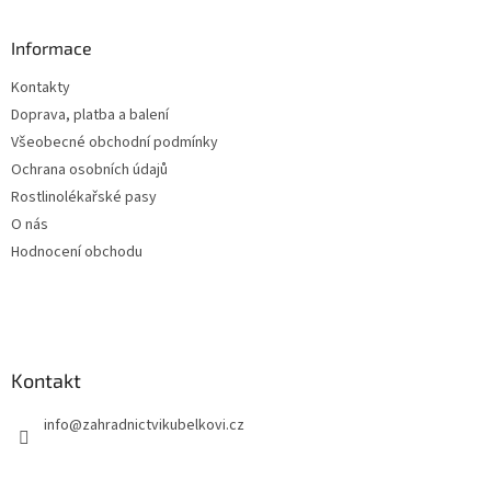
p
a
Informace
t
Kontakty
í
Doprava, platba a balení
Všeobecné obchodní podmínky
Ochrana osobních údajů
Rostlinolékařské pasy
O nás
Hodnocení obchodu
Kontakt
info
@
zahradnictvikubelkovi.cz