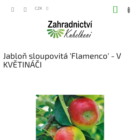
Přejít
NÁKUP
na
CZK
obsah
KOŠÍK
Jabloň sloupovitá 'Flamenco' - V
KVĚTINÁČI