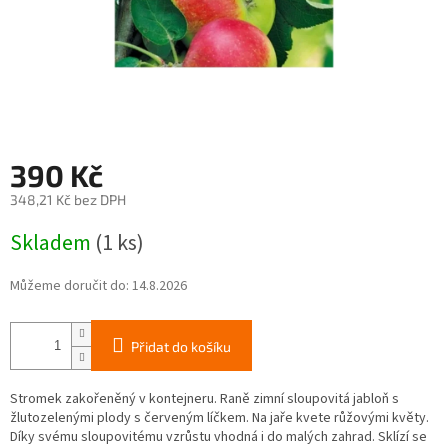
390 Kč
348,21 Kč bez DPH
Měrná
Skladem
(1 ks)
cena:
Můžeme doručit do:
14.8.2026
Přidat do košíku
Stromek zakořeněný v kontejneru. Raně zimní sloupovitá jabloň s
žlutozelenými plody s červeným líčkem. Na jaře kvete růžovými květy.
Díky svému sloupovitému vzrůstu vhodná i do malých zahrad. Sklízí se