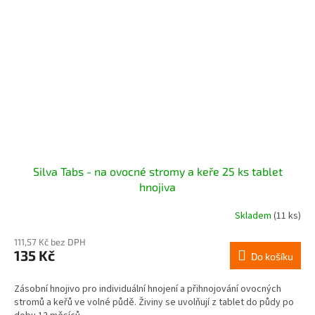
Silva Tabs - na ovocné stromy a keře 25 ks tablet
hnojiva
Skladem
(11 ks)
111,57 Kč bez DPH
135 Kč
Do košíku
Zásobní hnojivo pro individuální hnojení a přihnojování ovocných
stromů a keřů ve volné půdě. Živiny se uvolňují z tablet do půdy po