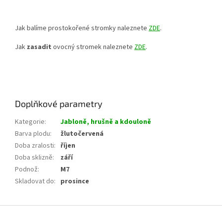
Jak balíme prostokořené stromky naleznete
ZDE
.
Jak
zasadit
ovocný stromek naleznete
ZDE
.
Doplňkové parametry
Kategorie
:
Jabloně, hrušně a kdouloně
Barva plodu
:
žlutočervená
Doba zralosti
:
říjen
Doba sklizně
:
září
Podnož
:
M7
Skladovat do
:
prosince
Z
á