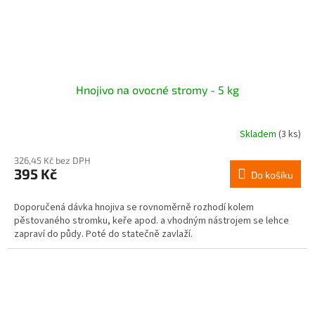
Hnojivo na ovocné stromy - 5 kg
Skladem
(3 ks)
326,45 Kč bez DPH
395 Kč
Do košíku
Doporučená dávka hnojiva se rovnoměrně rozhodí kolem
pěstovaného stromku, keře apod. a vhodným nástrojem se lehce
zapraví do půdy. Poté do statečně zavlaží.