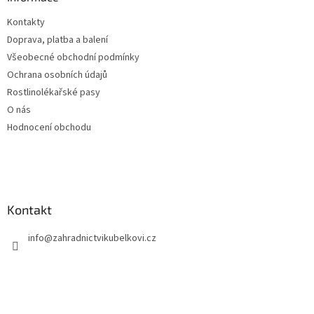
c
t
í
Kontakty
í
p
Doprava, platba a balení
r
v
Všeobecné obchodní podmínky
k
Ochrana osobních údajů
y
Rostlinolékařské pasy
v
ý
O nás
p
Hodnocení obchodu
i
s
u
Kontakt
info
@
zahradnictvikubelkovi.cz