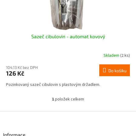
k
t
ů
Sazeč cibulovin - automat kovový
Skladem
(2 ks)
104,13 Kč bez DPH
Do košíku
126 Kč
Pozinkovaný sazeč cibulovin s plastovým držadlem.
1
položek celkem
O
v
l
Z
á
á
d
p
a
a
Informace