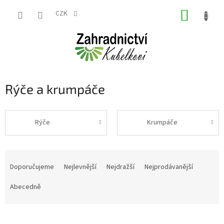
Přejít
NÁKUP
na
CZK
obsah
KOŠÍK
Rýče a krumpáče
Rýče
Krumpáče
Ř
a
Doporučujeme
Nejlevnější
Nejdražší
Nejprodávanější
z
e
Abecedně
n
í
p