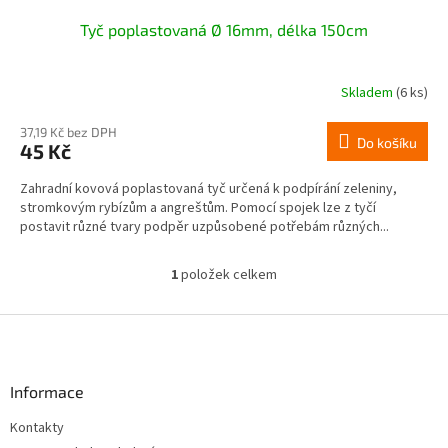
Tyč poplastovaná Ø 16mm, délka 150cm
Skladem
(6 ks)
37,19 Kč bez DPH
Do košíku
45 Kč
Zahradní kovová poplastovaná tyč určená k podpírání zeleniny,
stromkovým rybízům a angreštům. Pomocí spojek lze z tyčí
postavit různé tvary podpěr uzpůsobené potřebám různých...
1
položek celkem
O
v
l
Z
á
á
d
p
a
a
Informace
c
t
í
Kontakty
í
p