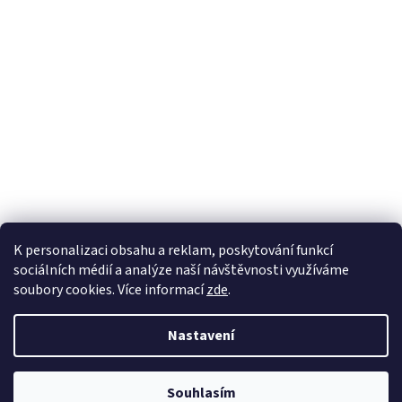
K personalizaci obsahu a reklam, poskytování funkcí
sociálních médií a analýze naší návštěvnosti využíváme
soubory cookies. Více informací
zde
.
Vytvořil Shoptet
Nastavení
Copyright 2026
Zahradnictví Kubelkovi
. Všechna práva vyhrazena.
Souhlasím
Upravit nastavení cookies