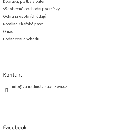
Doprava, platba a balení
r
v
Všeobecné obchodní podmínky
k
Ochrana osobních údajů
y
Rostlinolékařské pasy
v
ý
O nás
p
Hodnocení obchodu
i
s
u
Kontakt
info
@
zahradnictvikubelkovi.cz
Facebook