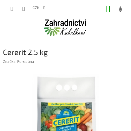
Přejít
NÁKUP
na
CZK
obsah
KOŠÍK
Cererit 2,5 kg
Značka:
Forestina