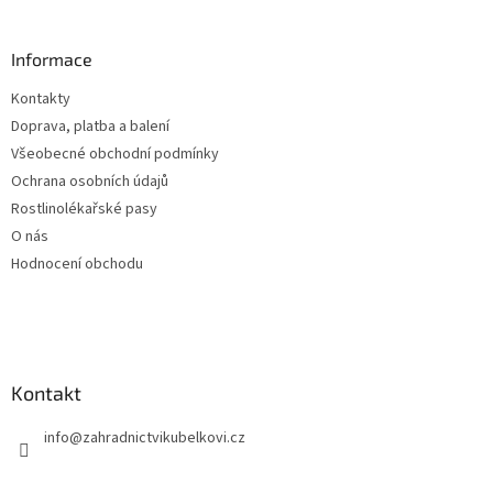
á
p
a
Informace
t
Kontakty
í
Doprava, platba a balení
Všeobecné obchodní podmínky
Ochrana osobních údajů
Rostlinolékařské pasy
O nás
Hodnocení obchodu
Kontakt
info
@
zahradnictvikubelkovi.cz