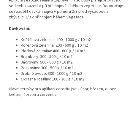
Aplikuje se rozhozením a zapravením do půdy při její přípravě k
setí nebo sázení a při přihnojování během vegetace. Doporučuje
se rozdělit dávku hnojiva v poměru 2/3 před výsadbou a
zbývající 1/3 k přihnojení během vegetace.
Dávkování:
Košťálová zelenina: 400 - 1000 g / 10 m2
Kořenová zelenina: 200 - 600 g / 10 m2
Plodová zelenina: 400 - 600 g / 10 m2
Brambory: 300 - 500 g / 10 m2
Jádroviny: 500 - 600 g / 10 m2
Peckoviny: 300 - 500 g / 10 m2
Drobné ovoce: 300 - 1000 g / 10 m2
Okrasné rostliny: 100 - 300 g / 10 m2
Hlavní termíny pro aplikaci cereritu jsou: únor, březen, duben,
květen, červen a červenec.
Z