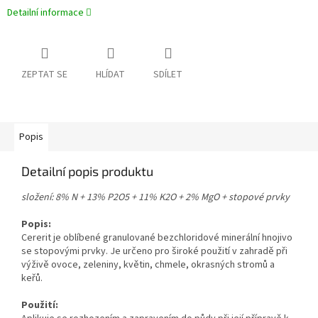
Detailní informace
ZEPTAT SE
HLÍDAT
SDÍLET
Popis
Detailní popis produktu
složení: 8% N + 13% P2O5 + 11% K2O + 2% MgO + stopové prvky
Popis:
Cererit je oblíbené granulované bezchloridové minerální hnojivo
se stopovými prvky. Je určeno pro široké použití v zahradě při
výživě ovoce, zeleniny, květin, chmele, okrasných stromů a
keřů.
Použití: