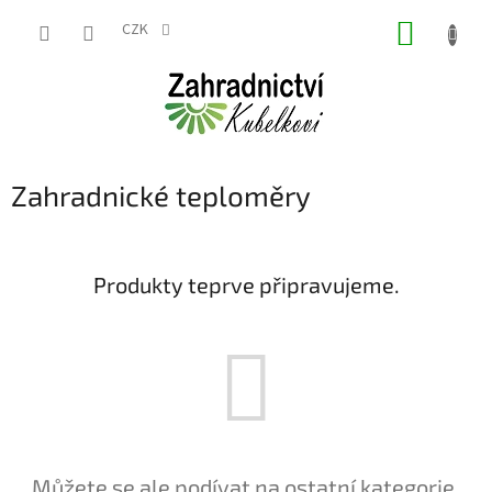
Přejít
NÁKUP
na
CZK
obsah
KOŠÍK
Zahradnické teploměry
Produkty teprve připravujeme.
Můžete se ale podívat na ostatní kategorie.