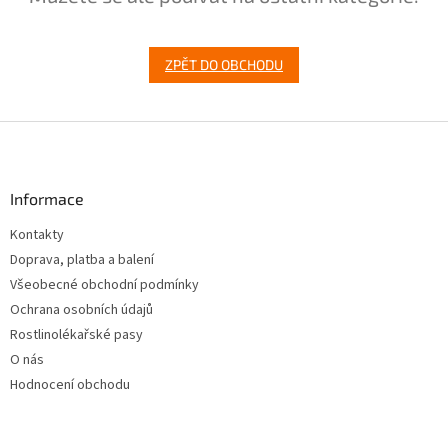
ZPĚT DO OBCHODU
Z
á
p
a
Informace
t
Kontakty
í
Doprava, platba a balení
Všeobecné obchodní podmínky
Ochrana osobních údajů
Rostlinolékařské pasy
O nás
Hodnocení obchodu