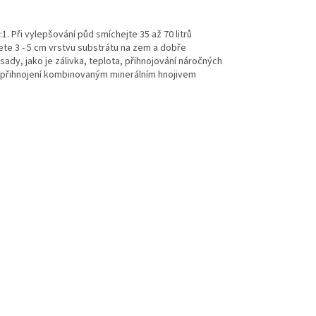
. Při vylepšování půd smíchejte 35 až 70 litrů
ete 3 - 5 cm vrstvu substrátu na zem a dobře
dy, jako je zálivka, teplota, přihnojování náročných
ní přihnojení kombinovaným minerálním hnojivem