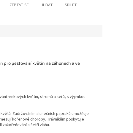
ZEPTAT SE
HLÍDAT
SDÍLET
n pro pěstování květin na záhonech a ve
vání hrnkových květin, stromů a keřů, s výjimkou
a květů. Zadržováním slunečních paprsků umožňuje
ě omezují kořenové choroby. Trávníkům poskytuje
í zakořeňování a šetří vláhu.