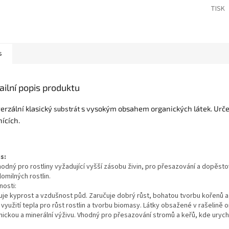
TISK
s
ailní popis produktu
erzální klasický
substrát
s vysokým obsahem organických látek. Urče
nících.
s:
hodný pro rostliny vyžadující vyšší zásobu živin, pro přesazování a dopěsto
omilných rostlin.
nosti:
uje kyprost a vzdušnost půd. Zaručuje dobrý růst, bohatou tvorbu kořenů 
í využití tepla pro růst rostlin a tvorbu biomasy. Látky obsažené v rašelin
ickou a minerální výživu. Vhodný pro přesazování stromů a keřů, kde urychl