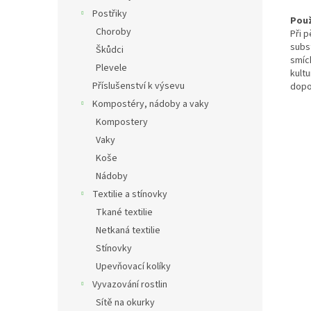
Postřiky
Použ
Choroby
Při p
subs
Škůdci
smíc
Plevele
kult
Příslušenství k výsevu
dopo
Kompostéry, nádoby a vaky
Kompostery
Vaky
Koše
Nádoby
Textilie a stínovky
Tkané textilie
Netkaná textilie
Stínovky
Upevňovací kolíky
Vyvazování rostlin
Sítě na okurky