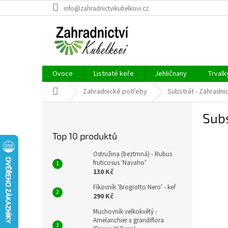
Přejít
info@zahradnictvikubelkovi.cz
na
obsah
Ovoce
Listnaté keře
Jehličnany
Trvalk
Domů
Zahradnické potřeby
Substrát - Zahradnic
P
Subs
o
s
Top 10 produktů
t
r
Ostružina (beztrnná) - Rubus
a
fruticosus 'Navaho'
130 Kč
n
n
Fíkovník 'Brogiotto Nero' - keř
í
290 Kč
p
Muchovník velkokvětý -
a
Amelanchier x grandiflora