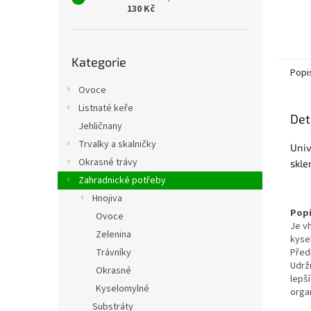
130 Kč
Přeskočit
Kategorie
kategorie
Popi
Ovoce
Listnaté keře
Det
Jehličnany
Trvalky a skalničky
Univ
Okrasné trávy
skle
Zahradnické potřeby
Hnojiva
Popi
Ovoce
Je v
Zelenina
kysel
Trávníky
Před
Udrž
Okrasné
lepš
Kyselomylné
organ
Substráty