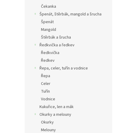
Čekanka
Špenát, štěrbák, mangold a šrucha
Špenát
Mangold
Štěrbák a šrucha
Ředkvička a ředkev
Ředkvička
Ředkev
Řepa, celer, tuřín a vodnice
Řepa
Celer
Tuřín
Vodnice
Kukuřice, len a mák
Okurky a melouny
Okurky
Melouny