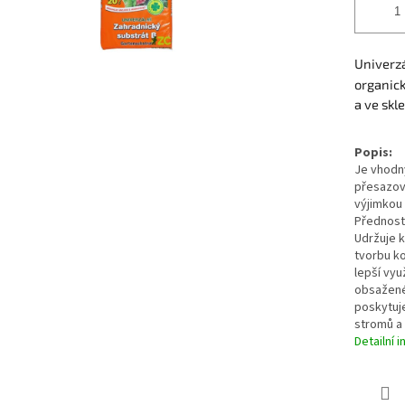
Univerzá
organick
a ve skle
Popis:
Je vhodný
přesazová
výjimkou 
Přednosti
Udržuje k
tvorbu k
lepší vyu
obsažené
poskytuje
stromů a 
Detailní 