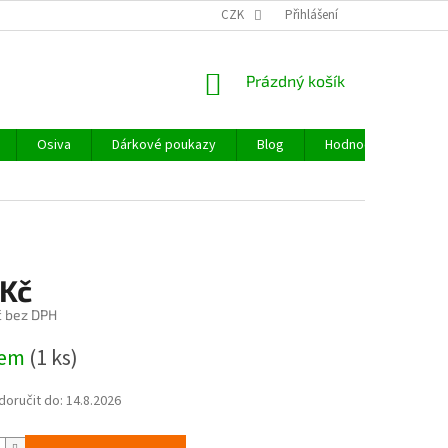
CZK
Přihlášení
NÁKUPNÍ
Prázdný košík
KOŠÍK
Osiva
Dárkové poukazy
Blog
Hodnocení obchodu
 Kč
č bez DPH
dem
(1 ks)
oručit do:
14.8.2026