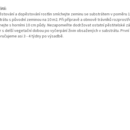
ití:
ěstování a dopěstování rostlin smíchejte zeminu se substrátem v poměru 1:1
trátu s původní zeminou na 10 m2. Při přípravě a obnově trávníků rozprostř
hejte s horními 10 cm půdy. Nezapomeňte dodržovat ostatní pěstitelské zása
ur s delší vegetační dobou po vyčerpání živin obsažených v substrátu. Prv
ručujeme asi 3 - 4 týdny po výsadbě.