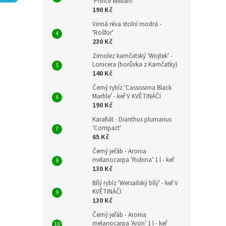
n
'Prince William'
190 Kč
e
l
Vinná réva stolní modrá -
'Rošfor'
230 Kč
Zimolez kamčatský 'Wojtek' -
Lonicera (borůvka z Kamčatky)
140 Kč
Černý rybíz 'Cassissima Black
Marble' - keř V KVĚTINÁČI
190 Kč
Karafiát - Dianthus plumarius
'Compact'
65 Kč
Černý jeřáb - Aronia
melanocarpa 'Rubina' 1 l - keř
130 Kč
Bílý rybíz 'Wersailský bílý' - keř V
KVĚTINÁČI
130 Kč
Černý jeřáb - Aronia
melanocarpa 'Aron' 1 l - keř