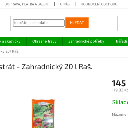
DOPRAVA, PLATBA A BALENÍ
O NÁS
HODNOCENÍ OBCHODU
HLEDAT
y a skalničky
Okrasné trávy
Zahradnické potřeby
Nářadí
ký 20 l Raš.
trát - Zahradnický 20 l Raš.
145
119,83 K
Měrná
Skla
cena:
Můžeme d