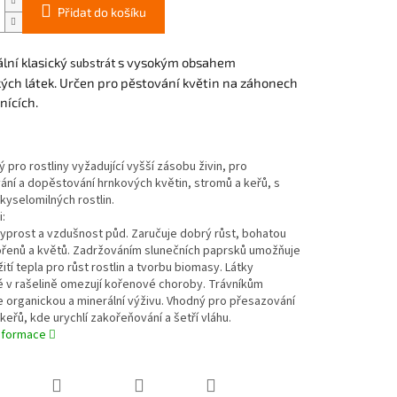
Přidat do košíku
lní klasický
substrát
s vysokým obsahem
ých látek. Určen pro pěstování květin na záhonech
nících.
 pro rostliny vyžadující vyšší zásobu živin, pro
ní a dopěstování hrnkových květin, stromů a keřů, s
kyselomilných rostlin.
:
yprost a vzdušnost půd. Zaručuje dobrý růst, bohatou
ořenů a květů. Zadržováním slunečních paprsků umožňuje
žití tepla pro růst rostlin a tvorbu biomasy. Látky
 v rašelině omezují kořenové choroby. Trávníkům
 organickou a minerální výživu. Vhodný pro přesazování
keřů, kde urychlí zakořeňování a šetří vláhu.
informace