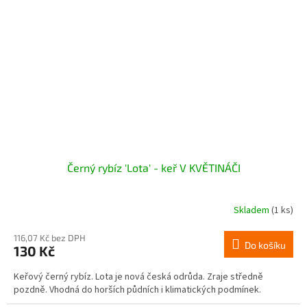
Černý rybíz 'Lota' - keř V KVĚTINÁČI
Skladem
(1 ks)
116,07 Kč bez DPH
Do košíku
130 Kč
Keřový černý rybíz. Lota je nová česká odrůda. Zraje středně
pozdně. Vhodná do horších půdních i klimatických podmínek.