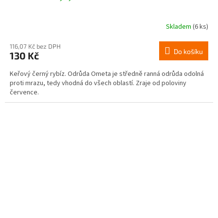
Skladem
(6 ks)
116,07 Kč bez DPH
Do košíku
130 Kč
Keřový černý rybíz. Odrůda Ometa je středně ranná odrůda odolná
proti mrazu, tedy vhodná do všech oblastí. Zraje od poloviny
července.