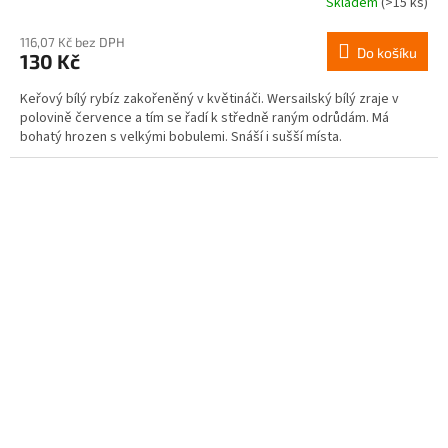
Skladem
(>15 ks)
116,07 Kč bez DPH
Do košíku
130 Kč
Keřový bílý rybíz zakořeněný v květináči. Wersailský bílý zraje v
polovině července a tím se řadí k středně raným odrůdám. Má
bohatý hrozen s velkými bobulemi. Snáší i sušší místa.