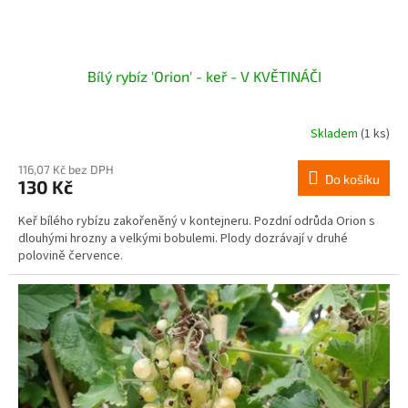
Bílý rybíz 'Orion' - keř - V KVĚTINÁČI
Skladem
(1 ks)
116,07 Kč bez DPH
Do košíku
130 Kč
Keř bílého rybízu zakořeněný v kontejneru. Pozdní odrůda Orion s
dlouhými hrozny a velkými bobulemi. Plody dozrávají v druhé
polovině července.