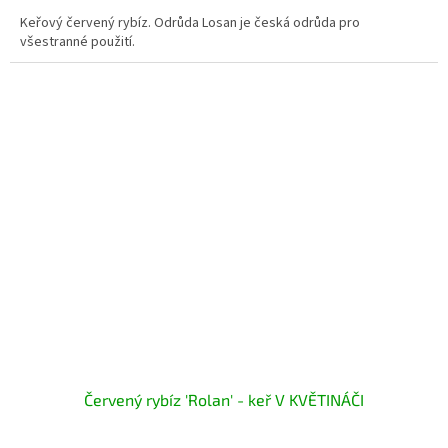
Keřový červený rybíz. Odrůda Losan je česká odrůda pro
všestranné použití.
Červený rybíz 'Rolan' - keř V KVĚTINÁČI