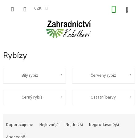
Přejít
NÁKUP
na
CZK
obsah
KOŠÍK
Rybízy
Bílý rybíz
Červený rybíz
Černý rybíz
Ostatní barvy
Ř
a
Doporučujeme
Nejlevnější
Nejdražší
Nejprodávanější
z
e
Abecedně