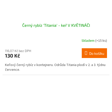
Černý rybíz 'Titania' - keř V KVĚTINÁČI
Skladem
(>15 ks)
116,07 Kč bez DPH
Do košíku
130 Kč
Keřový černý rybíz v kontejneru. Odrůda Titania plodí v 2. a 3. týdnu
července.