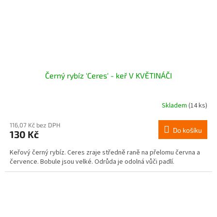
Černý rybíz 'Ceres' - keř V KVĚTINÁČI
Skladem
(14 ks)
116,07 Kč bez DPH
Do košíku
130 Kč
Keřový černý rybíz. Ceres zraje středně raně na přelomu června a
července. Bobule jsou velké. Odrůda je odolná vůči padlí.