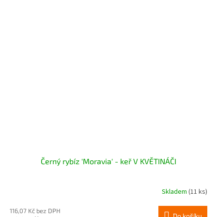
Černý rybíz 'Moravia' - keř V KVĚTINÁČI
Skladem
(11 ks)
116,07 Kč bez DPH
Do košíku