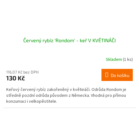
Červený rybíz 'Rondom' - keř V KVĚTINÁČI
Skladem
(1 ks)
116,07 Kč bez DPH
Do košíku
130 Kč
Keřový červený rybíz zakořeněný v květináči. Odrůda Rondom je
středně pozdní odrůda původem z Německa. Vhodná pro přímou
konzumaci i velkopěstitele.