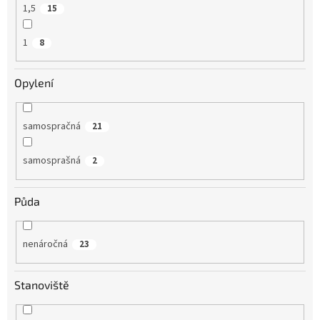
1,5
15
1
8
Opylení
samospračná
21
samosprašná
2
Půda
nenáročná
23
Stanoviště