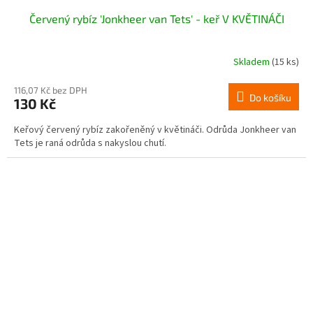
Červený rybíz 'Jonkheer van Tets' - keř V KVĚTINÁČI
Skladem
(15 ks)
116,07 Kč bez DPH
Do košíku
130 Kč
Keřový červený rybíz zakořeněný v květináči. Odrůda Jonkheer van
Tets je raná odrůda s nakyslou chutí.