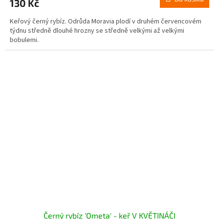
130 Kč
Keřový černý rybíz. Odrůda Moravia plodí v druhém červencovém
týdnu středně dlouhé hrozny se středně velkými až velkými
bobulemi.
Černý rybíz 'Ometa' - keř V KVĚTINÁČI