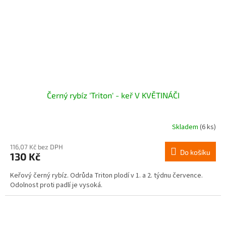
Černý rybíz 'Triton' - keř V KVĚTINÁČI
Skladem
(6 ks)
116,07 Kč bez DPH
Do košíku
130 Kč
Keřový černý rybíz. Odrůda Triton plodí v 1. a 2. týdnu července.
Odolnost proti padlí je vysoká.