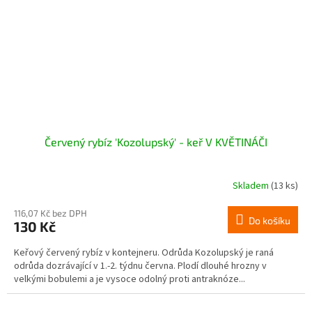
Červený rybíz 'Kozolupský' - keř V KVĚTINÁČI
Skladem
(13 ks)
116,07 Kč bez DPH
Do košíku
130 Kč
Keřový červený rybíz v kontejneru. Odrůda Kozolupský je raná
odrůda dozrávající v 1.-2. týdnu června. Plodí dlouhé hrozny v
velkými bobulemi a je vysoce odolný proti antraknóze...