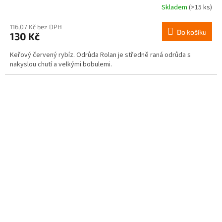
Skladem
(>15 ks)
116,07 Kč bez DPH
Do košíku
130 Kč
Keřový červený rybíz. Odrůda Rolan je středně raná odrůda s
nakyslou chutí a velkými bobulemi.