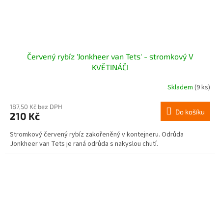
Červený rybíz 'Jonkheer van Tets' - stromkový V
KVĚTINÁČI
Skladem
(9 ks)
187,50 Kč bez DPH
Do košíku
210 Kč
Stromkový červený rybíz zakořeněný v kontejneru. Odrůda
Jonkheer van Tets je raná odrůda s nakyslou chutí.