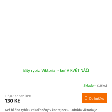
Bílý rybíz 'Viktoria' - keř V KVĚTINÁČI
Skladem
(10 ks)
116,07 Kč bez DPH
Do košíku
130 Kč
Keř bílého rybízu zakořeněný v kontejneru. Odrůda Viktoria je