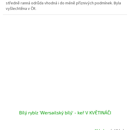
středně ranná odrůda vhodná i do méně příznivých podmínek. Byla
vyšlechtěna v ČR.
Bílý rybíz 'Wersailský bílý' - keř V KVĚTINÁČI