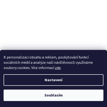
Červený rybíz 'Rovada' - stromkový V KVĚTINÁČI
K personalizaci obsahu a reklam, poskytování funkcí
sociálních médií a analýze naší návštěvnosti využíváme
soubory cookies. Více informací
zde
.
Skladem
(5 ks)
Nastavení
187,50 Kč bez DPH
Do košíku
210 Kč
Stromek zakořeněný v kontejneru. Stromkový červený rybíz.
Souhlasím
Odrůda Rovada tvoří nádherné husté a dlouhé hrozny. Jedná se o
pozdní odrůdu dozrávající koncem července. Vhodná pro...