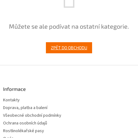
Můžete se ale podívat na ostatní kategorie.
ZPĚT DO OBCHODU
Z
á
p
a
Informace
t
Kontakty
í
Doprava, platba a balení
Všeobecné obchodní podmínky
Ochrana osobních údajů
Rostlinolékařské pasy