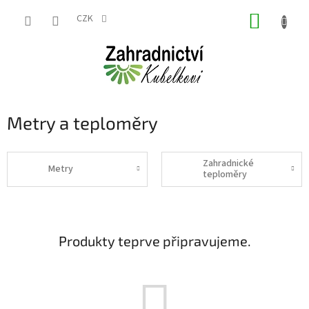
Přejít
NÁKUP
na
CZK
obsah
KOŠÍK
Metry a teploměry
Zahradnické
Metry
teploměry
Produkty teprve připravujeme.