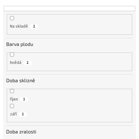
k
t
ů
Na skladě
2
Barva plodu
hnědá
2
Doba sklizně
říjen
1
září
1
Doba zralosti