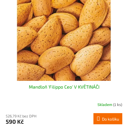
p
i
s
p
r
o
d
u
k
t
ů
Mandloň 'Filippo Ceo' V KVĚTINÁČI
Skladem
(1 ks)
526,79 Kč bez DPH
Do košíku
590 Kč