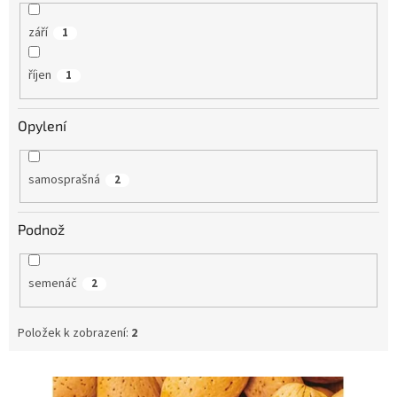
září
1
říjen
1
Opylení
samosprašná
2
Podnož
semenáč
2
Položek k zobrazení:
2
V
ý