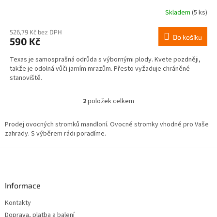
Skladem
(5 ks)
526,79 Kč bez DPH
Do košíku
590 Kč
Texas je samosprašná odrůda s výbornými plody. Kvete pozdněji,
takže je odolná vůči jarním mrazům. Přesto vyžaduje chráněné
stanoviště.
2
položek celkem
O
v
l
Prodej ovocných stromků mandloní. Ovocné stromky vhodné pro Vaše
á
zahrady. S výběrem rádi poradíme.
d
a
Z
c
á
í
p
p
a
Informace
r
t
v
Kontakty
í
k
Doprava, platba a balení
y