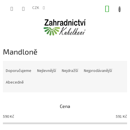
Přejít
NÁKUP
na
CZK
obsah
KOŠÍK
Mandloně
Ř
a
Doporučujeme
Nejlevnější
Nejdražší
Nejprodávanější
z
e
Abecedně
n
í
p
Cena
r
o
590
Kč
591
Kč
d
u