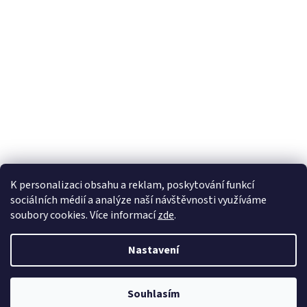
K personalizaci obsahu a reklam, poskytování funkcí
sociálních médií a analýze naší návštěvnosti využíváme
soubory cookies. Více informací
zde
.
Vytvořil Shoptet
Nastavení
Copyright 2026
Zahradnictví Kubelkovi
. Všechna práva vyhrazena.
Souhlasím
Upravit nastavení cookies