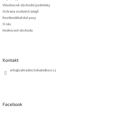
v
Všeobecné obchodní podmínky
ý
Ochrana osobních údajů
p
Rostlinolékařské pasy
i
s
O nás
u
Hodnocení obchodu
Kontakt
info
@
zahradnictvikubelkovi.cz
Facebook