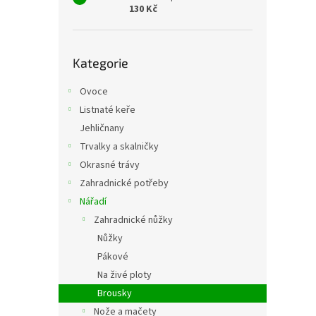
130 Kč
Přeskočit
Kategorie
kategorie
Ovoce
Listnaté keře
Jehličnany
Trvalky a skalničky
Okrasné trávy
Zahradnické potřeby
Nářadí
Zahradnické nůžky
Nůžky
Pákové
Na živé ploty
Brousky
Nože a mačety