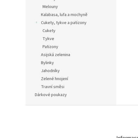
Melouny
Kalabasa, lufa a mochyně
Cukety, tykve a patizony
Cukety
Tykve
Patizony
Asijská zelenina
Bylinky
Jahodníky
Zelené hnojení
Travní směsi
Dárkové poukazy
Z
á
p
a
t
Informac