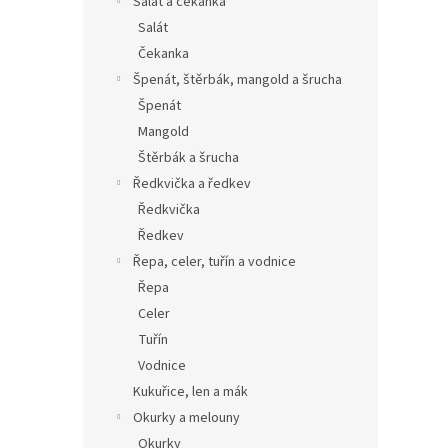
Salát a čekanka
Salát
Čekanka
Špenát, štěrbák, mangold a šrucha
Špenát
Mangold
Štěrbák a šrucha
Ředkvička a ředkev
Ředkvička
Ředkev
Řepa, celer, tuřín a vodnice
Řepa
Celer
Tuřín
Vodnice
Kukuřice, len a mák
Okurky a melouny
Okurky