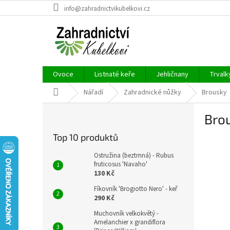
Přejít
info@zahradnictvikubelkovi.cz
na
obsah
Ovoce
Listnaté keře
Jehličnany
Trvalk
Domů
Nářadí
Zahradnické nůžky
Brousky
P
Bro
o
s
Top 10 produktů
t
r
Ostružina (beztrnná) - Rubus
a
fruticosus 'Navaho'
130 Kč
n
n
Fíkovník 'Brogiotto Nero' - keř
í
290 Kč
p
Muchovník velkokvětý -
a
Amelanchier x grandiflora