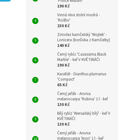
n
'Prince William'
190 Kč
e
l
Vinná réva stolní modrá -
'Rošfor'
230 Kč
Zimolez kamčatský 'Wojtek' -
Lonicera (borůvka z Kamčatky)
140 Kč
Černý rybíz 'Cassissima Black
Marble' - keř V KVĚTINÁČI
190 Kč
Karafiát - Dianthus plumarius
'Compact'
65 Kč
Černý jeřáb - Aronia
melanocarpa 'Rubina' 1 l - keř
130 Kč
Bílý rybíz 'Wersailský bílý' - keř V
KVĚTINÁČI
130 Kč
Černý jeřáb - Aronia
melanocarpa 'Aron' 1 l - keř