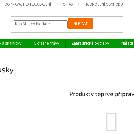
DOPRAVA, PLATBA A BALENÍ
O NÁS
HODNOCENÍ OBCHODU
HLEDAT
y a skalničky
Okrasné trávy
Zahradnické potřeby
Nářadí
usky
Produkty teprve připra