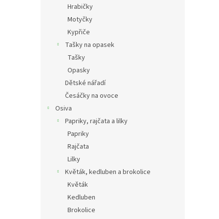
Hrabičky
Motyčky
Kypřiče
Tašky na opasek
Tašky
Opasky
Dětské nářadí
Česáčky na ovoce
Osiva
Papriky, rajčata a lilky
Papriky
Rajčata
Lilky
Květák, kedluben a brokolice
Květák
Kedluben
Brokolice