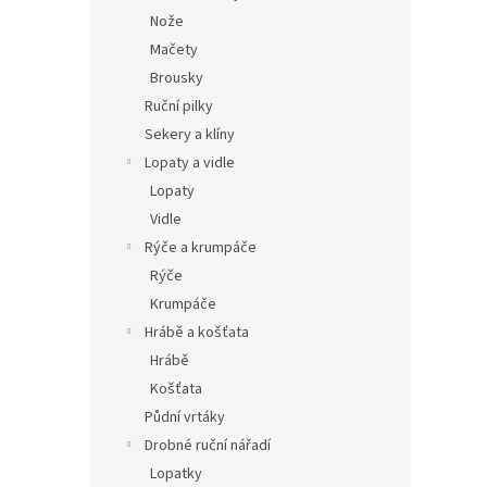
Nože
Mačety
Brousky
Ruční pilky
Sekery a klíny
Lopaty a vidle
Lopaty
Vidle
Rýče a krumpáče
Rýče
Krumpáče
Hrábě a košťata
Hrábě
Košťata
Půdní vrtáky
Drobné ruční nářadí
Lopatky