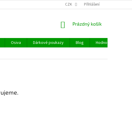
CZK
Přihlášení
NÁKUPNÍ
Prázdný košík
KOŠÍK
Osiva
Dárkové poukazy
Blog
Hodnocení obchodu
vujeme.