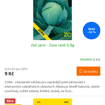
o
d
u
k
t
ů
19 Kč
–52 %
Zelí jarní - Zora rané 0,8g
Skladem
(1 ks)
8,04 Kč bez DPH
Do košíku
9 Kč
ZORA - standardní odrůda pro nejranější polní pěstování v
intenzivních zelinářských oblastech. Hlávka je téměř kulovitá, dobře
uzavřená, světle zelená, křehká, lesklá, na řezu...
Akce