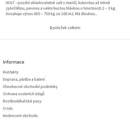
HOLT - pozdní skladovatelné zelí s menší, kulovitou až mírně
zploštělou, pevnou a velmi hustou hlávkou o hmotnosti 2 – 3 kg.
Dosahuje výnos 650 – 750 kg ze 100 m2. Má dlouhou...
2
položek celkem
O
v
l
Z
á
á
d
p
a
a
Informace
c
t
í
Kontakty
í
p
Doprava, platba a balení
r
v
Všeobecné obchodní podmínky
k
Ochrana osobních údajů
y
Rostlinolékařské pasy
v
ý
O nás
p
Hodnocení obchodu
i
s
u