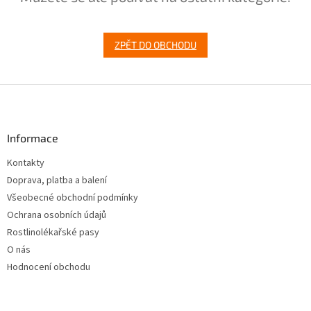
ZPĚT DO OBCHODU
Z
á
p
a
Informace
t
Kontakty
í
Doprava, platba a balení
Všeobecné obchodní podmínky
Ochrana osobních údajů
Rostlinolékařské pasy
O nás
Hodnocení obchodu