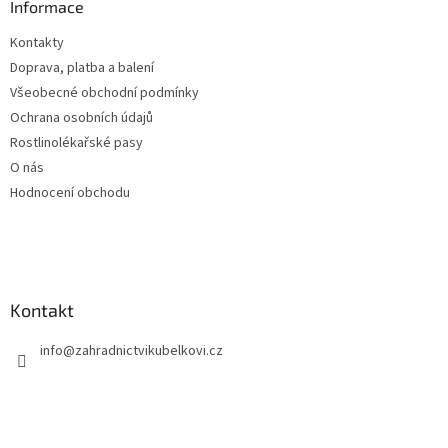
a
Informace
t
Kontakty
í
Doprava, platba a balení
Všeobecné obchodní podmínky
Ochrana osobních údajů
Rostlinolékařské pasy
O nás
Hodnocení obchodu
Kontakt
info
@
zahradnictvikubelkovi.cz