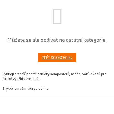
Můžete se ale podívat na ostatní kategorie.
ZPĚT DO OBCHODU
Vybírejte z naší pestré nabídky komposterů, nádob, vaků a košů pro
široké využití v zahradě.
S výběrem vám rádi poradíme.
Z
á
p