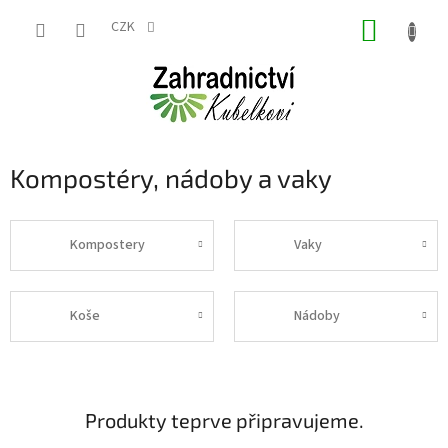
Přejít
NÁKUP
na
CZK
obsah
KOŠÍK
Kompostéry, nádoby a vaky
Kompostery
Vaky
Koše
Nádoby
Produkty teprve připravujeme.