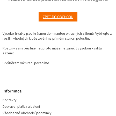
ZPĚT DO OBCHODU
Vysoké trvalky jsou krásnou dominantou okrasných záhonů. Vybírejte z
rostlin vhodných k pěstování na přímém slunci i polostínu.
Rostliny sami pěstujeme, proto můžeme zaručit vysokou kvalitu
sazenic.
S výběrem vám rádi poradíme.
Z
á
p
a
Informace
t
Kontakty
í
Doprava, platba a balení
Všeobecné obchodní podmínky