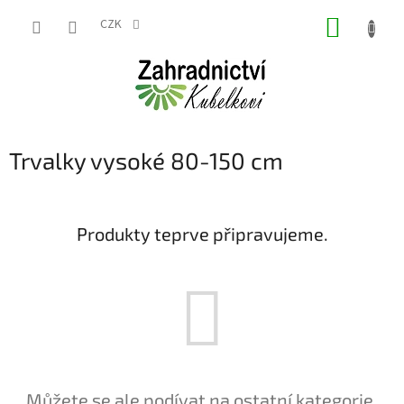
Přejít
NÁKUP
na
CZK
obsah
KOŠÍK
Trvalky vysoké 80-150 cm
Produkty teprve připravujeme.
Můžete se ale podívat na ostatní kategorie.