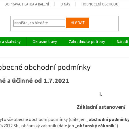
DOPRAVA, PLATBA A BALENÍ
O NÁS
HODNOCENÍ OBCHODU
HLEDAT
y a skalničky
Okrasné trávy
Zahradnické potřeby
Nářadí
obecné obchodní podmínky
né a účinné od 1.7.2021
I.
Základní ustanoven
í
yto všeobecné obchodní podmínky (dále jen „
obchodní podmínk
9/2012 Sb., občanský zákoník (dále jen „
občanský zákoník
“)