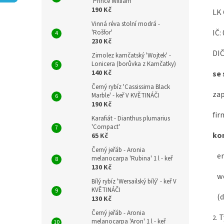
n
'Prince William'
190 Kč
LK Gar
e
l
Vinná réva stolní modrá -
IČ: 0
'Rošfor'
230 Kč
DIČ: C
Zimolez kamčatský 'Wojtek' -
Lonicera (borůvka z Kamčatky)
140 Kč
se 
Černý rybíz 'Cassissima Black
zapsan
Marble' - keř V KVĚTINÁČI
190 Kč
firma
Karafiát - Dianthus plumarius
'Compact'
konta
65 Kč
Černý jeřáb - Aronia
email
melanocarpa 'Rubina' 1 l - keř
130 Kč
we
Bílý rybíz 'Wersailský bílý' - keř V
KVĚTINÁČI
(dále
130 Kč
Černý jeřáb - Aronia
T
melanocarpa 'Aron' 1 l - keř