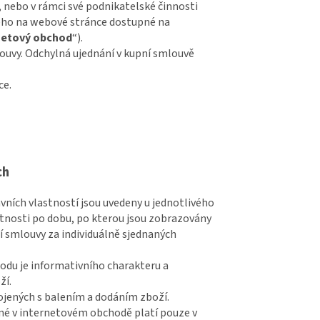
 nebo v rámci své podnikatelské činnosti
ého na webové stránce dostupné na
netový obchod
“).
ouvy. Odchylná ujednání v kupní smlouvě
ce.
ch
vních vlastností jsou uvedeny u jednotlivého
atnosti po dobu, po kterou jsou zobrazovány
í smlouvy za individuálně sjednaných
du je informativního charakteru a
ží.
ojených s balením a dodáním zboží.
né v internetovém obchodě platí pouze v