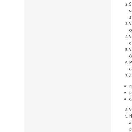
S
s
z
V
c
V
e
V
č
P
o
Z
n
p
o
V
N
a
p