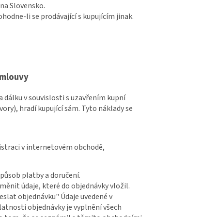
 na Slovensko.
odne-li se prodávající s kupujícím jinak.
smlouvy
 dálku v souvislosti s uzavřením kupní
ory), hradí kupující sám. Tyto náklady se
istraci v internetovém obchodě,
způsob platby a doručení.
ěnit údaje, které do objednávky vložil.
deslat objednávku" Údaje uvedené v
atnosti objednávky je vyplnění všech