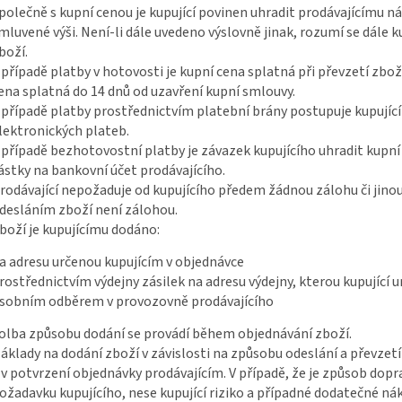
polečně s kupní cenou je kupující povinen uhradit prodávajícímu n
mluvené výši. Není-li dále uvedeno výslovně jinak, rozumí se dále 
boží.
 případě platby v hotovosti je kupní cena splatná při převzetí zbož
ena splatná do 14 dnů od uzavření kupní smlouvy.
 případě platby prostřednictvím platební brány postupuje kupujíc
lektronických plateb.
 případě bezhotovostní platby je závazek kupujícího uhradit kupn
ástky na bankovní účet prodávajícího.
rodávající nepožaduje od kupujícího předem žádnou zálohu či jino
desláním zboží není zálohou.
boží je kupujícímu dodáno:
a adresu určenou kupujícím v objednávce
rostřednictvím výdejny zásilek na adresu výdejny, kterou kupující ur
sobním odběrem v provozovně prodávajícího
olba způsobu dodání se provádí během objednávání zboží.
áklady na dodání zboží v závislosti na způsobu odeslání a převzetí
 v potvrzení objednávky prodávajícím. V případě, že je způsob dop
ožadavku kupujícího, nese kupující riziko a případné dodatečné n