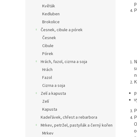
p
Květák
P
Kedluben
Brokolice
Česnek, cibule a pórek
Česnek
Cibule
Pórek
N
Hrách, fazol, cizrna a soja
s
Hrách
n
Fazol
K
Cizrna a soja
p
Zelí a kapusta
v
Zelí
Kapusta
P
P
Kadeřávek, chřest a rebarbora
O
Mrkev, petržel, pastyňák a černý kořen
o
Mrkev