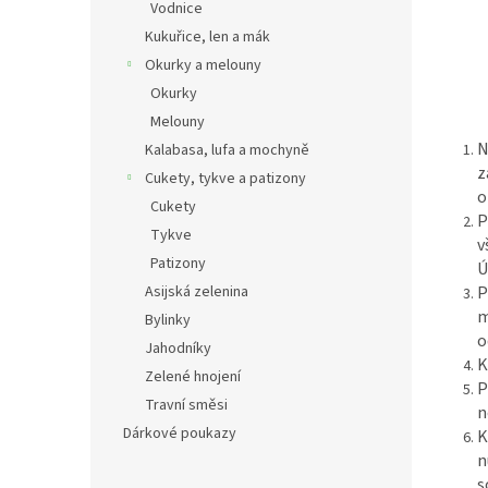
Vodnice
Kukuřice, len a mák
Okurky a melouny
Okurky
Melouny
N
Kalabasa, lufa a mochyně
z
Cukety, tykve a patizony
o
Cukety
P
Tykve
v
Patizony
Ú
P
Asijská zelenina
m
Bylinky
o
Jahodníky
K
Zelené hnojení
P
Travní směsi
n
Dárkové poukazy
K
n
s