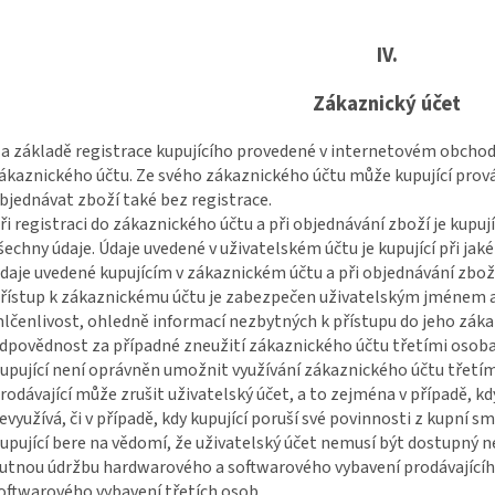
IV.
Zákaznický účet
a základě registrace kupujícího provedené v internetovém obchod
ákaznického účtu. Ze svého zákaznického účtu může kupující prov
bjednávat zboží také bez registrace.
ři registraci do zákaznického účtu a při objednávání zboží je kupuj
šechny údaje. Údaje uvedené v uživatelském účtu je kupující při jak
daje uvedené kupujícím v zákaznickém účtu a při objednávání zbož
řístup k zákaznickému účtu je zabezpečen uživatelským jménem a 
lčenlivost, ohledně informací nezbytných k přístupu do jeho záka
dpovědnost za případné zneužití zákaznického účtu třetími osob
upující není oprávněn umožnit využívání zákaznického účtu třet
rodávající může zrušit uživatelský účet, a to zejména v případě, kdy
evyužívá, či v případě, kdy kupující poruší své povinnosti z kupní
upující bere na vědomí, že uživatelský účet nemusí být dostupný 
utnou údržbu hardwarového a softwarového vybavení prodávajícíh
oftwarového vybavení třetích osob.