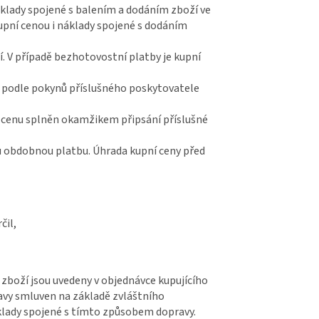
áklady spojené s balením a dodáním zboží ve
kupní cenou i náklady spojené s dodáním
í. V případě bezhotovostní platby je kupní
í podle pokynů příslušného poskytovatele
í cenu splněn okamžikem připsání příslušné
u obdobnou platbu. Úhrada kupní ceny před
čil,
 zboží jsou uvedeny v objednávce kupujícího
ravy smluven na základě zvláštního
áklady spojené s tímto způsobem dopravy.