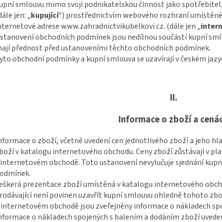
upní smlouvu mimo svoji podnikatelskou činnost jako spotřebitel,
dále jen: „
kupující
“) prostřednictvím webového rozhraní umístěn
nternetové adrese www.zahradnictvikubelkovi.cz. (dále jen „
inter
stanovení obchodních podmínek jsou nedílnou součástí kupní sml
ají přednost před ustanoveními těchto obchodních podmínek.
yto obchodní podmínky a kupní smlouva se uzavírají v českém jazy
II.
Informace o zboží a cená
nformace o zboží, včetně uvedení cen jednotlivého zboží a jeho hla
boží v katalogu internetového obchodu. Ceny zboží zůstávají v pl
 internetovém obchodě. Toto ustanovení nevylučuje sjednání kupn
odmínek.
eškerá prezentace zboží umístěná v katalogu internetového obcho
rodávající není povinen uzavřít kupní smlouvu ohledně tohoto zbo
 internetovém obchodě jsou zveřejněny informace o nákladech sp
nformace o nákladech spojených s balením a dodáním zboží uvede