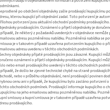
ovinných údajů v objednávkovém formuláři a potvrzení kupujícího
odmínkami.
eprodleně po obdržení objednávky zašle prodávající kupujícímu p
dresu, kterou kupující při objednání zadal. Toto potvrzení je auto
řílohou potvrzení jsou aktuální obchodní podmínky prodávajícího. 
bjednávky prodávajícím. Oznámení o přijetí objednávky je doručen
 případě, že některý z požadavků uvedených v objednávce nemůže pr
mailovou adresu pozměněnou nabídku. Pozměněná nabídka se pova
mlouva je v takovém případě uzavřena potvrzením kupujícího o při
mailovou adresu uvedenu v těchto obchodních podmínkách.
šechny objednávky přijaté prodávajícím jsou závazné. Kupující můž
oručeno oznámení o přijetí objednávky prodávajícím. Kupující může
íslo nebo email prodávajícího uvedený v těchto obchodních podmí
 případě, že došlo ke zjevné technické chybě na straně prodávající
bchodě, nebo v průběhu objednávání, není prodávající povinen dod
hybnou cenu ani v případě, že kupujícímu bylo zasláno potvrzení o 
ěchto obchodních podmínek. Prodávající informuje kupujícího o c
upujícímu na jeho emailovou adresu pozměněnou nabídku. Pozměn
upní smlouvy a kupní smlouva je v takovém případě uzavřena potvr
dresu prodávajícího.