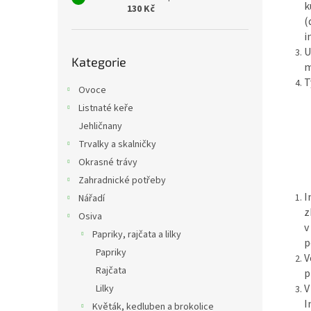
k
130 Kč
(
i
Přeskočit
U
Kategorie
kategorie
m
T
Ovoce
Listnaté keře
Jehličnany
Trvalky a skalničky
Okrasné trávy
Zahradnické potřeby
I
Nářadí
z
Osiva
v
Papriky, rajčata a lilky
p
Papriky
V
Rajčata
p
V
Lilky
I
Květák, kedluben a brokolice