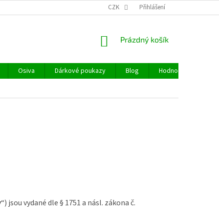
CZK
Přihlášení
NÁKUPNÍ
Prázdný košík
KOŠÍK
Osiva
Dárkové poukazy
Blog
Hodnocení obchodu
y
“) jsou vydané dle § 1751 a násl. zákona č.