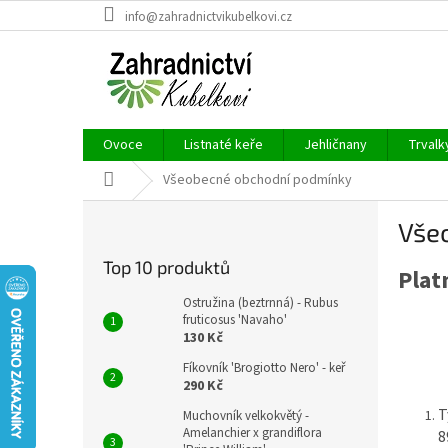
Přejít
info@zahradnictvikubelkovi.cz
na
obsah
Ovoce
Listnaté keře
Jehličnany
Trvalk
Domů
Všeobecné obchodní podmínky
P
Vše
o
s
Top 10 produktů
Plat
t
r
Ostružina (beztrnná) - Rubus
a
fruticosus 'Navaho'
130 Kč
n
n
Fíkovník 'Brogiotto Nero' - keř
í
290 Kč
p
T
Muchovník velkokvětý -
a
Amelanchier x grandiflora
8