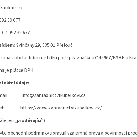
den s.r.o.
92 39 677
Z 092 39 677
sídlem:
Svinčany 29, 535 01 Přelouč
á v obchodním rejstříku pod spis. značkou C 45967/KSHK u Kraj
 je plátce DPH
ktní údaje:
: info@zahradnictvikubelkovi.cz
b: https://www.zahradnictvikubelkovi.cz/
 jen „
prodávající
“)
yto obchodní podmínky upravují vzájemná práva a povinnosti prodáv