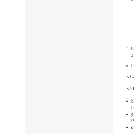
C
z
b
v CZK 
v EUR 
b
b
p
P
d