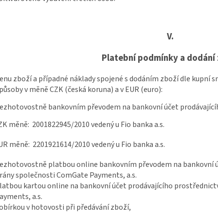
V.
Platební podmínky a dodání 
enu zboží a případné náklady spojené s dodáním zboží dle kupní s
působy v měně CZK (česká koruna) a v EUR (euro):
ezhotovostně bankovním převodem na bankovní účet prodávající
měně: 2001822945/2010 vedený u Fio banka a.s.
měně: 2201921614/2010 vedený u Fio banka a.s.
ezhotovostně platbou online bankovním převodem na bankovní úč
rány společnosti ComGate Payments, a.s.
latbou kartou online na bankovní účet prodávajícího prostřednic
ayments, a.s.
obírkou v hotovosti při předávání zboží,