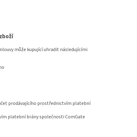
zboží
mlouvy může kupující uhradit následujícími
ho
et prodávajícího prostřednictvím platební
tvím platební brány společnosti ComGate