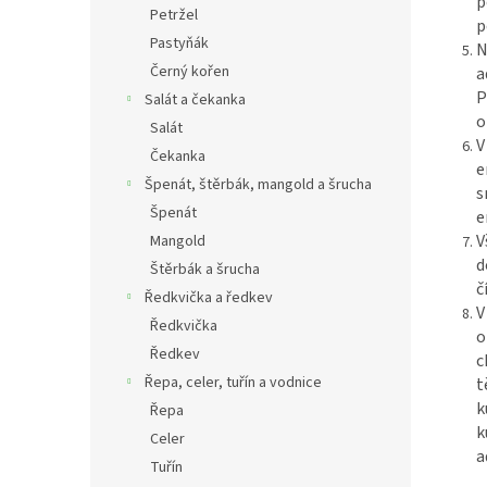
p
Petržel
p
Pastyňák
N
Černý kořen
a
P
Salát a čekanka
o
Salát
V
Čekanka
e
Špenát, štěrbák, mangold a šrucha
s
Špenát
e
V
Mangold
d
Štěrbák a šrucha
č
Ředkvička a ředkev
V
Ředkvička
o
Ředkev
c
Řepa, celer, tuřín a vodnice
t
k
Řepa
k
Celer
a
Tuřín