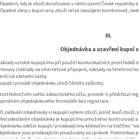
řípadech, kdy je zboží doručováno v rámci území České republiky a
řípadné slevy s kupní ceny zboží nelze navzájem kombinovat, nedoh
III.
Objednávka a uzavření kupní 
áklady vzniklé kupujícímu při použití komunikačních prostředků na
mlouvy (náklady na internetové připojení, náklady na telefonní hov
eliší od základní sazby.
upující provádí objednávku zboží těmito způsoby:
rostřednictvím svého zákaznického účtu, provedl-li předchozí reg
yplněním objednávkového formuláře bez registrace.
ři zadávání objednávky si kupující vybere zboží, počet kusů zboží, 
řed odesláním objednávky je kupujícímu umožněno kontrolovat a m
bjednávku odešle kupující prodávajícímu kliknutím na tlačítko "o
bjednávce jsou prodávajícím považovány za správné. Podmínkou pl