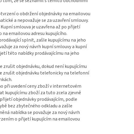
 o tom, že se seznámil s těmito obchodními
otvrzení o obdržení objednávky na emailovou
matické a nepovažuje se za uzavření smlouvy.
Kupní smlouva je uzavřena až po přijetí
o na emailovou adresu kupujícího.
odávající splnit, zašle kupujícímu na jeho
žuje za nový návrh kupní smlouvy a kupní
jetí této nabídky prodávajícímu na jeho
e zrušit objednávku, dokud není kupujícímu
 zrušit objednávku telefonicky na telefonní
nkách.
ho při uvedení ceny zboží v internetovém
at kupujícímu zboží za tuto zcela zjevně
přijetí objednávky prodávajícím, podle
hybě bez zbytečného odkladu a zašle
ěná nabídka se považuje za nový návrh
zením o přijetí kupujícím na emailovou