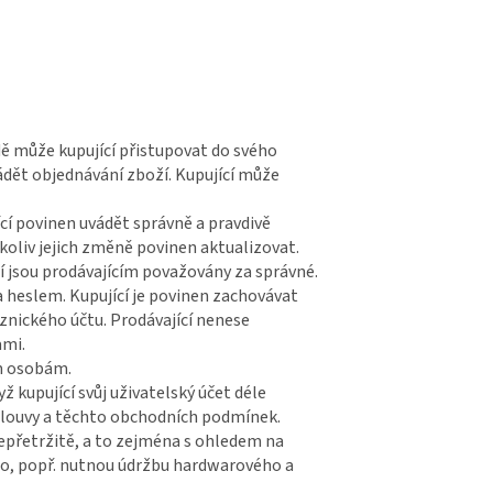
ě může kupující přistupovat do svého
ádět objednávání zboží. Kupující může
ící povinen uvádět správně a pravdivě
ékoliv jejich změně povinen aktualizovat.
í jsou prodávajícím považovány za správné.
heslem. Kupující je povinen zachovávat
znického účtu. Prodávající nenese
ami.
ím osobám.
ž kupující svůj uživatelský účet déle
 smlouvy a těchto obchodních podmínek.
nepřetržitě, a to zejména s ohledem na
o, popř. nutnou údržbu hardwarového a