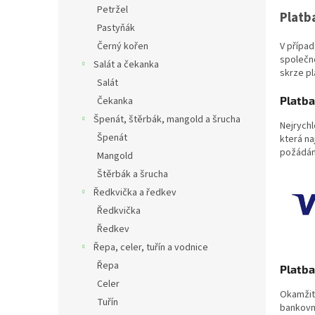
Petržel
Platb
Pastyňák
V případ
Černý kořen
společno
Salát a čekanka
skrze pl
Salát
Platba
Čekanka
Špenát, štěrbák, mangold a šrucha
Nejrychl
Špenát
která n
požádán
Mangold
Štěrbák a šrucha
Ředkvička a ředkev
Ředkvička
Ředkev
Řepa, celer, tuřín a vodnice
Řepa
Platb
Celer
Okamžit
Tuřín
bankovni