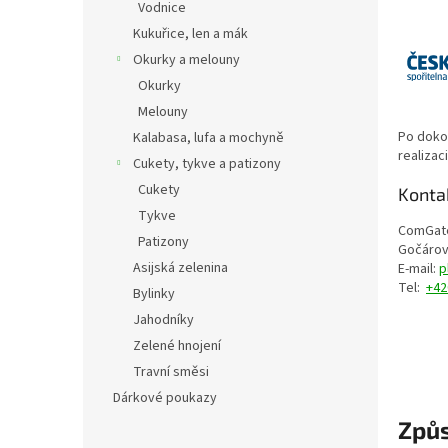
Vodnice
Kukuřice, len a mák
Okurky a melouny
Okurky
Melouny
Po doko
Kalabasa, lufa a mochyně
realizac
Cukety, tykve a patizony
Cukety
Konta
Tykve
ComGate
Patizony
Gočárova
Asijská zelenina
E-mail:
p
Tel:
+42
Bylinky
Jahodníky
Zelené hnojení
Travní směsi
Dárkové poukazy
Způs