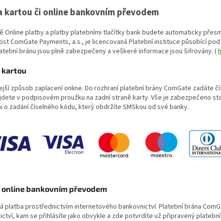
a kartou či online bankovním převodem
ě Online platby a platby platebními tlačítky bank budete automaticky přes
st ComGate Payments, a.s., je licencovaná Platební instituce působící pod
atební bránu jsou plně zabezpečeny a veškeré informace jsou šifrovány. (
 kartou
ejší způsob zaplacení online. Do rozhraní platební brány ComGate zadáte čísl
ajdete v podpisovém proužku na zadní straně karty. Vše je zabezpečeno st
i o zadání číselného kódu, který obdržíte SMSkou od své banky.
a online bankovním převodem
á platba prostřednictvím internetového bankovnictví. Platební brána Com
ctví, kam se přihlásíte jako obvykle a zde potvrdíte už připravený platební