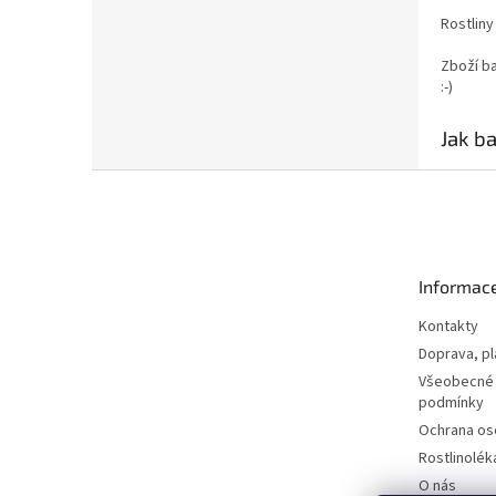
Rostliny
Zboží ba
:-)
Jak b
Z
á
p
a
t
Informac
í
Kontakty
Doprava, pl
Všeobecné
podmínky
Ochrana os
Rostlinolék
O nás