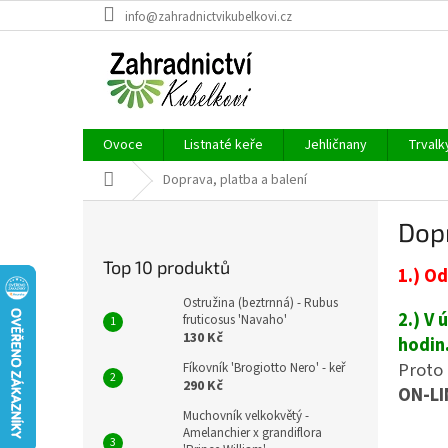
Přejít
info@zahradnictvikubelkovi.cz
na
obsah
Ovoce
Listnaté keře
Jehličnany
Trvalk
Domů
Doprava, platba a balení
P
Dopr
o
s
Top 10 produktů
1.) O
t
r
Ostružina (beztrnná) - Rubus
2.) V
a
fruticosus 'Navaho'
130 Kč
n
hodin
n
Proto
Fíkovník 'Brogiotto Nero' - keř
í
290 Kč
ON‑LI
p
Muchovník velkokvětý -
a
Amelanchier x grandiflora