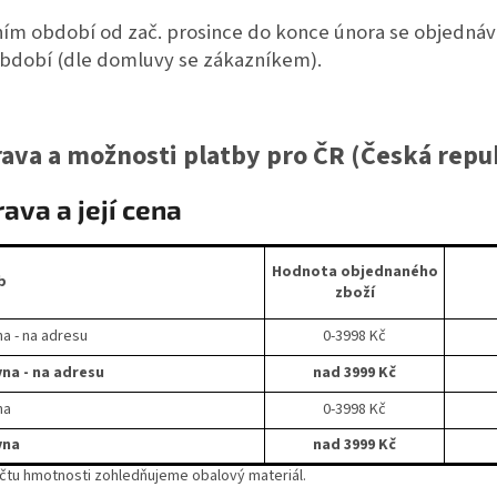
ím období od zač. prosince do konce února se objednávk
období (dle domluvy se zákazníkem).
ava a možnosti platby pro ČR (Česká repu
ava a její cena
Hodnota objednaného
b
zboží
na - na adresu
0-3998 Kč
na - na adresu
nad 3999 Kč
na
0-3998 Kč
vna
nad 3999 Kč
očtu hmotnosti zohledňujeme obalový materiál.