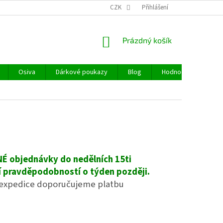
CZK
Přihlášení
NÁKUPNÍ
Prázdný košík
KOŠÍK
Osiva
Dárkové poukazy
Blog
Hodnocení obchodu
ENÉ
objednávky
do nedělních 15ti
ší pravděpodobností o týden později.
í expedice doporučujeme platbu