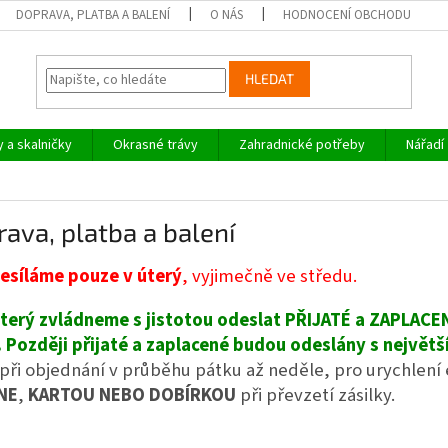
DOPRAVA, PLATBA A BALENÍ
O NÁS
HODNOCENÍ OBCHODU
HLEDAT
y a skalničky
Okrasné trávy
Zahradnické potřeby
Nářadí
ava, platba a balení
desíláme pouze v úterý
, vyjimečně ve středu.
 úterý zvládneme s jistotou odeslat PŘIJATÉ a ZAPLAC
.
Později přijaté a zaplacené budou odeslány s největ
 při objednání v průběhu pátku až neděle, pro urychlen
NE
,
KARTOU NEBO DOBÍRKOU
při převzetí zásilky.