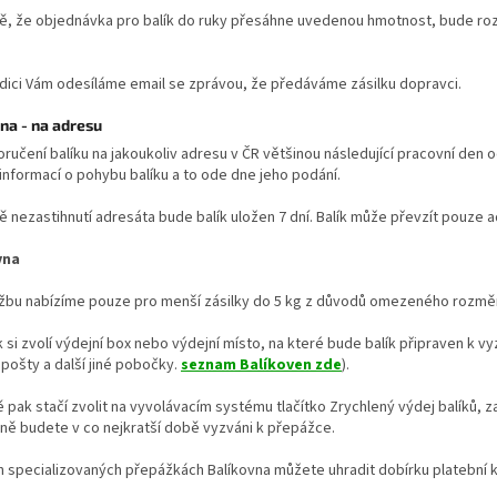
dě, že objednávka pro balík do ruky přesáhne uvedenou hmotnost, bude ro
dici Vám odesíláme email se zprávou, že předáváme zásilku dopravci.
na - na adresu
doručení balíku na jakoukoliv adresu v ČR většinou následující pracovní de
 informací o pohybu balíku a to ode dne jeho podání.
ě nezastihnutí adresáta bude balík uložen 7 dní. Balík může převzít pouze a
vna
užbu nabízíme pouze pro menší zásilky do 5 kg z důvodů omezeného rozměr
 si zvolí výdejní box nebo výdejní místo, na které bude balík připraven k v
pošty a další jiné pobočky.
seznam Balíkoven zde
).
 pak stačí zvolit na vyvolávacím systému tlačítko Zrychlený výdej balíků, 
ně budete v co nejkratší době vyzváni k přepážce.
 specializovaných přepážkách Balíkovna můžete uhradit dobírku platební ka