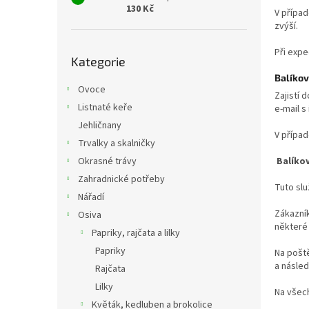
130 Kč
V přípa
zvýší.
Přeskočit
Při expe
Kategorie
kategorie
Balíkov
Ovoce
Zajistí 
Listnaté keře
e-mail s
Jehličnany
V případ
Trvalky a skalničky
Balíko
Okrasné trávy
Zahradnické potřeby
Tuto sl
Nářadí
Zákazník
Osiva
některé 
Papriky, rajčata a lilky
Papriky
Na poště
a násled
Rajčata
Lilky
Na všech
Květák, kedluben a brokolice