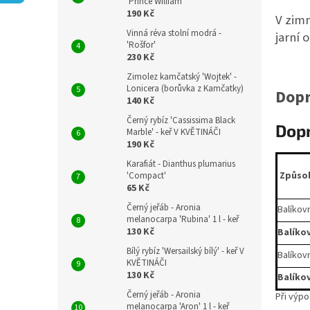
n
'Prince William'
190 Kč
e
V zimn
l
Vinná réva stolní modrá -
jarní 
'Rošfor'
230 Kč
Zimolez kamčatský 'Wojtek' -
Lonicera (borůvka z Kamčatky)
Dopr
140 Kč
Černý rybíz 'Cassissima Black
Dopr
Marble' - keř V KVĚTINÁČI
190 Kč
Karafiát - Dianthus plumarius
Způso
'Compact'
65 Kč
Černý jeřáb - Aronia
Balíkov
melanocarpa 'Rubina' 1 l - keř
130 Kč
Balíkov
Bílý rybíz 'Wersailský bílý' - keř V
Balíkov
KVĚTINÁČI
130 Kč
Balíko
Černý jeřáb - Aronia
Při výp
melanocarpa 'Aron' 1 l - keř