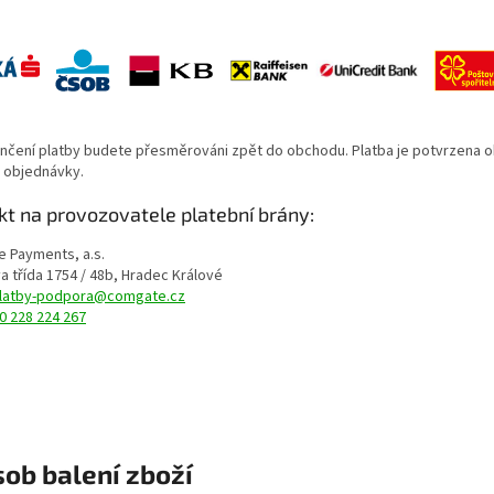
nčení platby budete přesměrováni zpět do obchodu. Platba je potvrzena 
i objednávky.
kt na provozovatele platební brány:
 Payments, a.s.
 třída 1754 / 48b, Hradec Králové
latby-podpora@comgate.cz
0 228 224 267
ob balení zboží