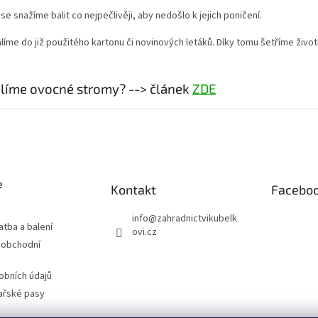
 se snažíme balit co nejpečlivěji, aby nedošlo k jejich poničení.
líme do již použitého kartonu či novinových letáků. Díky tomu šetříme živo
alíme ovocné stromy? --> článek
ZDE
e
Kontakt
Facebo
info
@
zahradnictvikubelk
atba a balení
ovi.cz
 obchodní
obních údajů
ařské pasy