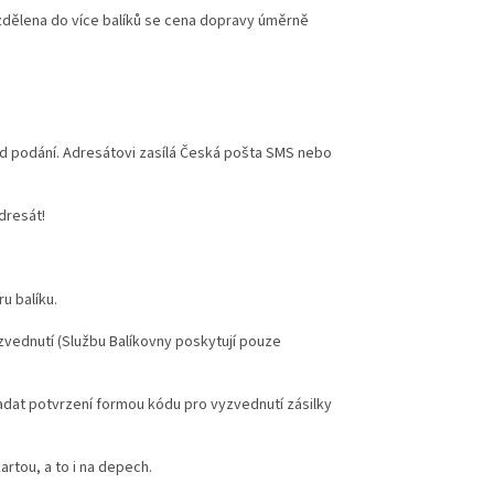
zdělena do více balíků se cena dopravy úměrně
n od podání. Adresátovi zasílá Česká pošta SMS nebo
dresát!
u balíku.
yzvednutí (Službu Balíkovny poskytují pouze
zadat potvrzení formou kódu pro vyzvednutí zásilky
rtou, a to i na depech.