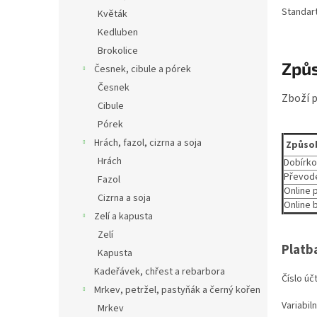
Standart
Květák
Kedluben
Brokolice
Způs
Česnek, cibule a pórek
Česnek
Zboží 
Cibule
Pórek
Hrách, fazol, cizrna a soja
Způso
Hrách
Dobírk
Převo
Fazol
Online 
Cizrna a soja
Online
Zelí a kapusta
Zelí
Platb
Kapusta
Kadeřávek, chřest a rebarbora
Číslo úč
Mrkev, petržel, pastyňák a černý kořen
Variabil
Mrkev