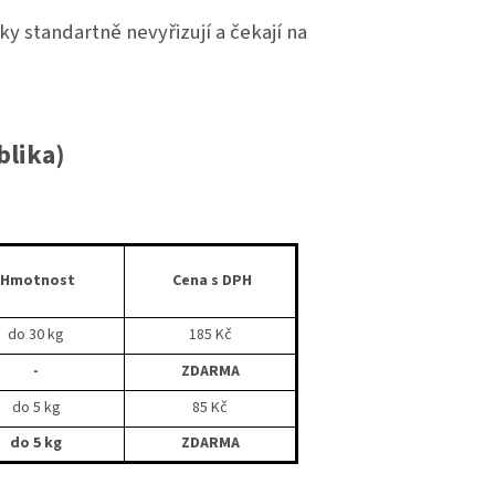
y standartně nevyřizují a čekají na
blika)
Hmotnost
Cena s DPH
do 30 kg
185 Kč
-
ZDARMA
do 5 kg
85 Kč
do 5 kg
ZDARMA