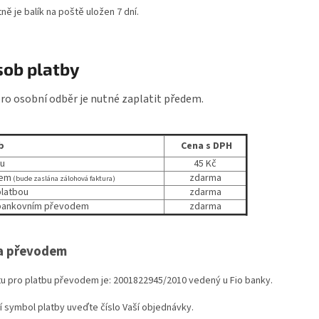
ně je balík na poště uložen 7 dní.
ob platby
pro osobní odběr
je nutné zaplatit předem
.
b
Cena s DPH
ou
45 Kč
dem
zdarma
(bude zaslána zálohová faktura)
platbou
zdarma
 bankovním převodem
zdarma
a převodem
tu pro platbu převodem je: 2001822945/2010 vedený u Fio banky.
ní symbol platby uveďte číslo Vaší objednávky.