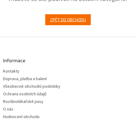
ZPĚT DO OBCHODU
Z
á
p
a
Informace
t
Kontakty
í
Doprava, platba a balení
Všeobecné obchodní podmínky
Ochrana osobních údajů
Rostlinolékařské pasy
O nás
Hodnocení obchodu