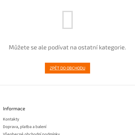
Můžete se ale podívat na ostatní kategorie.
ZPĚT DO OBCHODU
Z
á
p
a
Informace
t
Kontakty
í
Doprava, platba a balení
Všeobecné obchodní podmínky