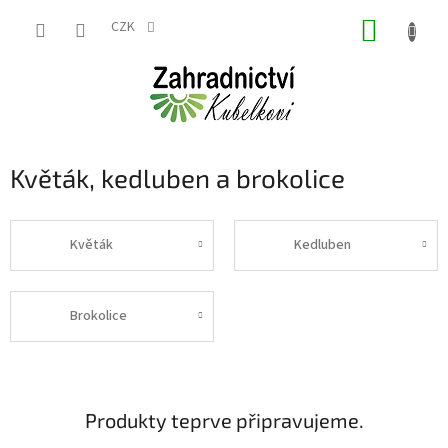
Přejít
NÁKUP
na
CZK
obsah
KOŠÍK
Květák, kedluben a brokolice
Květák
Kedluben
Brokolice
Produkty teprve připravujeme.