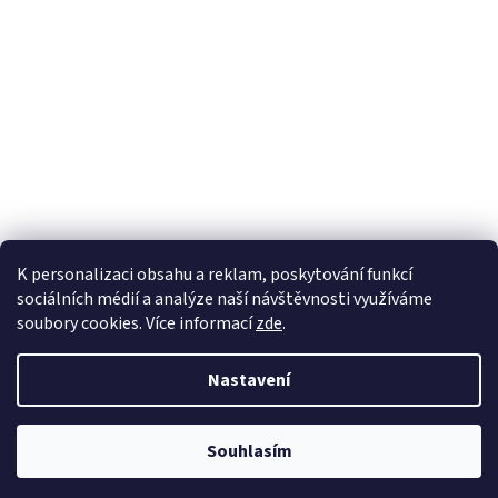
K personalizaci obsahu a reklam, poskytování funkcí
sociálních médií a analýze naší návštěvnosti využíváme
soubory cookies. Více informací
zde
.
Vytvořil Shoptet
Nastavení
Copyright 2026
Zahradnictví Kubelkovi
. Všechna práva vyhrazena.
Souhlasím
Upravit nastavení cookies