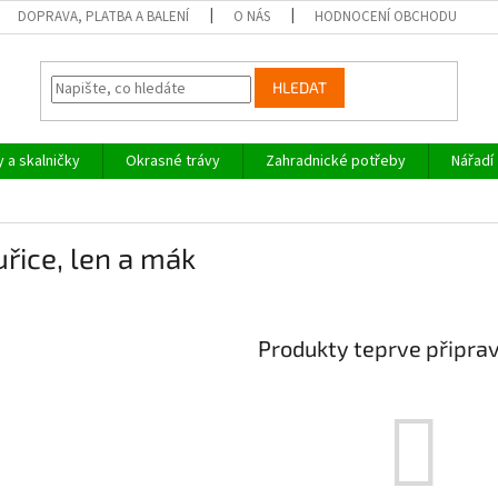
DOPRAVA, PLATBA A BALENÍ
O NÁS
HODNOCENÍ OBCHODU
HLEDAT
y a skalničky
Okrasné trávy
Zahradnické potřeby
Nářadí
řice, len a mák
Produkty teprve připra