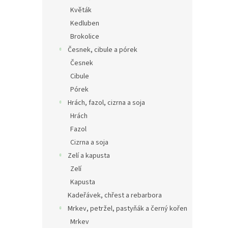
Květák
Kedluben
Brokolice
Česnek, cibule a pórek
Česnek
Cibule
Pórek
Hrách, fazol, cizrna a soja
Hrách
Fazol
Cizrna a soja
Zelí a kapusta
Zelí
Kapusta
Kadeřávek, chřest a rebarbora
Mrkev, petržel, pastyňák a černý kořen
Mrkev