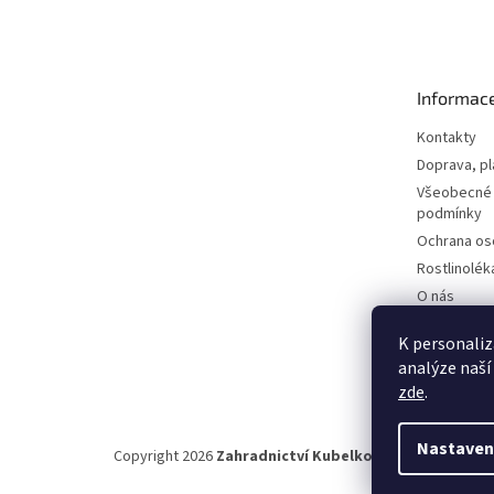
á
p
a
t
Informac
í
Kontakty
Doprava, pl
Všeobecné
podmínky
Ochrana os
Rostlinolék
O nás
Hodnocení
K personaliz
analýze naší
zde
.
Nastaven
Copyright 2026
Zahradnictví Kubelkovi
. Všechna práva