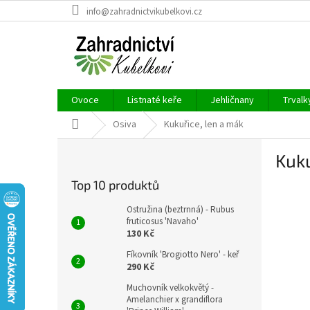
Přejít
info@zahradnictvikubelkovi.cz
na
obsah
Ovoce
Listnaté keře
Jehličnany
Trvalk
Domů
Osiva
Kukuřice, len a mák
P
Kuku
o
s
Top 10 produktů
t
r
Ostružina (beztrnná) - Rubus
a
fruticosus 'Navaho'
130 Kč
n
n
Fíkovník 'Brogiotto Nero' - keř
í
290 Kč
p
Muchovník velkokvětý -
a
Amelanchier x grandiflora