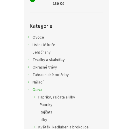
130 Kč
Přeskočit
Kategorie
kategorie
Ovoce
Listnaté keře
Jehličnany
Trvalky a skalničky
Okrasné trávy
Zahradnické potřeby
Nářadí
Osiva
Papriky, rajčata a lilky
Papriky
Rajčata
Lilky
Květák, kedluben a brokolice