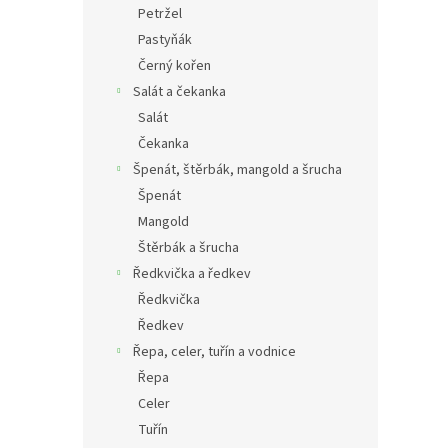
Petržel
Pastyňák
Černý kořen
Salát a čekanka
Salát
Čekanka
Špenát, štěrbák, mangold a šrucha
Špenát
Mangold
Štěrbák a šrucha
Ředkvička a ředkev
Ředkvička
Ředkev
Řepa, celer, tuřín a vodnice
Řepa
Celer
Tuřín