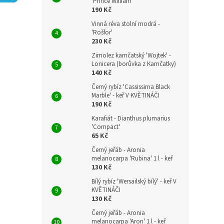
n
'Prince William'
190 Kč
e
l
Vinná réva stolní modrá -
'Rošfor'
230 Kč
Zimolez kamčatský 'Wojtek' -
Lonicera (borůvka z Kamčatky)
140 Kč
Černý rybíz 'Cassissima Black
Marble' - keř V KVĚTINÁČI
190 Kč
Karafiát - Dianthus plumarius
'Compact'
65 Kč
Černý jeřáb - Aronia
melanocarpa 'Rubina' 1 l - keř
130 Kč
Bílý rybíz 'Wersailský bílý' - keř V
KVĚTINÁČI
130 Kč
Černý jeřáb - Aronia
melanocarpa 'Aron' 1 l - keř