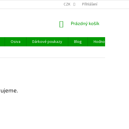
CZK
Přihlášení
NÁKUPNÍ
Prázdný košík
KOŠÍK
Osiva
Dárkové poukazy
Blog
Hodnocení obchodu
vujeme.