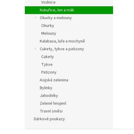
Vodnice
Kukuřice, len a mák
Okurky a melouny
Okurky
Melouny
Kalabasa, lufa a mochyně
Cukety, tykve a patizony
Cukety
Tykve
Patizony
Asijská zelenina
Bylinky
Jahodníky
Zelené hnojení
Travní směsi
Dárkové poukazy
Z