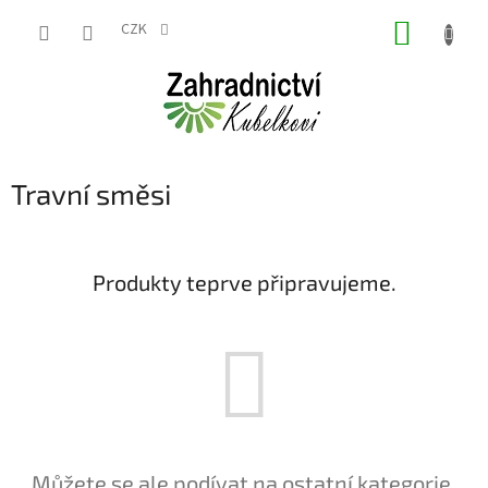
Přejít
NÁKUP
na
CZK
obsah
KOŠÍK
Travní směsi
Produkty teprve připravujeme.
Můžete se ale podívat na ostatní kategorie.