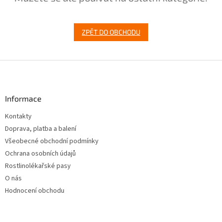
ZPĚT DO OBCHODU
Z
á
p
a
Informace
t
Kontakty
í
Doprava, platba a balení
Všeobecné obchodní podmínky
Ochrana osobních údajů
Rostlinolékařské pasy
O nás
Hodnocení obchodu