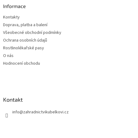
r
a
Informace
v
t
k
Kontakty
í
y
Doprava, platba a balení
v
ý
Všeobecné obchodní podmínky
p
Ochrana osobních údajů
i
Rostlinolékařské pasy
s
u
O nás
Hodnocení obchodu
Kontakt
info
@
zahradnictvikubelkovi.cz