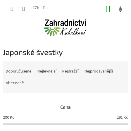
Přejít
NÁKUP
na
CZK
obsah
KOŠÍK
Japonské švestky
Ř
a
Doporučujeme
Nejlevnější
Nejdražší
Nejprodávanější
z
e
Abecedně
n
í
p
Cena
r
o
290
Kč
291
Kč
d
u