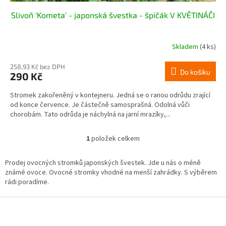
Slivoň 'Kometa' - japonská švestka - špičák V KVĚTINÁČI
Skladem
(4 ks)
258,93 Kč bez DPH
Do košíku
290 Kč
Stromek zakořeněný v kontejneru. Jedná se o ranou odrůdu zrající
od konce července. Je částečně samosprašná. Odolná vůči
chorobám. Tato odrůda je náchylná na jarní mrazíky,...
1
položek celkem
O
v
l
Prodej ovocných stromků japonských švestek. Jde u nás o méně
á
známé ovoce. Ovocné stromky vhodné na menší zahrádky. S výběrem
d
rádi poradíme.
a
c
Z
í
á
p
p