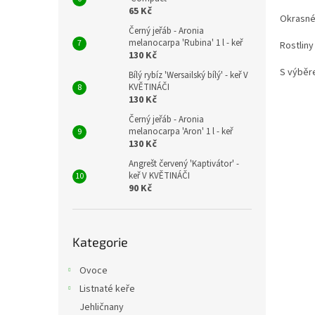
65 Kč
Okrasné 
Černý jeřáb - Aronia
melanocarpa 'Rubina' 1 l - keř
Rostliny
130 Kč
S výběr
Bílý rybíz 'Wersailský bílý' - keř V
KVĚTINÁČI
130 Kč
Černý jeřáb - Aronia
melanocarpa 'Aron' 1 l - keř
130 Kč
Angrešt červený 'Kaptivátor' -
keř V KVĚTINÁČI
90 Kč
Přeskočit
Kategorie
kategorie
Ovoce
Listnaté keře
Jehličnany