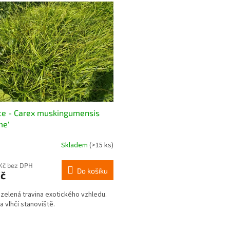
ce - Carex muskingumensis
me'
Skladem
(>15 ks)
Kč bez DPH
Do košíku
Kč
zelená travina exotického vzhledu.
a vlhčí stanoviště.
O