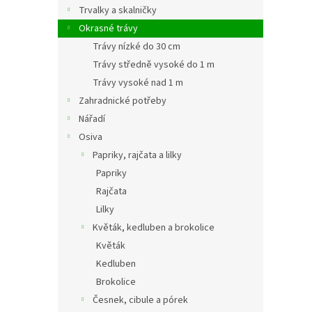
Trvalky a skalničky
Okrasné trávy
Trávy nízké do 30 cm
Trávy středně vysoké do 1 m
Trávy vysoké nad 1 m
Zahradnické potřeby
Nářadí
Osiva
Papriky, rajčata a lilky
Papriky
Rajčata
Lilky
Květák, kedluben a brokolice
Květák
Kedluben
Brokolice
Česnek, cibule a pórek