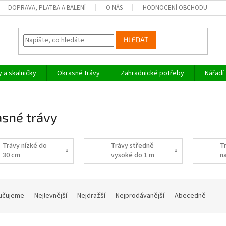
DOPRAVA, PLATBA A BALENÍ
O NÁS
HODNOCENÍ OBCHODU
HLEDAT
y a skalničky
Okrasné trávy
Zahradnické potřeby
Nářadí
asné trávy
Trávy nízké do
Trávy středně
T
30 cm
vysoké do 1 m
n
učujeme
Nejlevnější
Nejdražší
Nejprodávanější
Abecedně