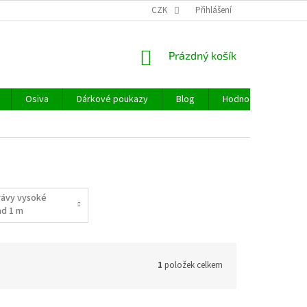
CZK
Přihlášení
NÁKUPNÍ
Prázdný košík
KOŠÍK
Osiva
Dárkové poukazy
Blog
Hodnocení obchodu
rávy vysoké
ad 1 m
1
položek celkem