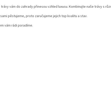
v
trávy vám do zahrady přinesou vzhled luxusu. Kombinujte naše trávy s různým
l
á
 sami pěstujeme, proto zaručujeme jejich top kvalitu a stav.
d
a
em vám rádi poradíme.
c
í
p
r
v
k
y
v
ý
p
i
s
u