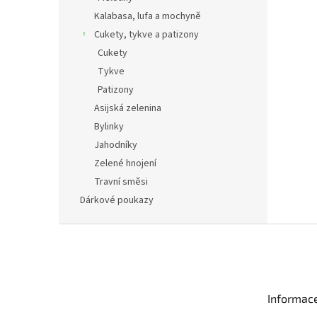
Kalabasa, lufa a mochyně
Cukety, tykve a patizony
Cukety
Tykve
Patizony
Asijská zelenina
Bylinky
Jahodníky
Zelené hnojení
Travní směsi
Dárkové poukazy
Z
á
p
a
t
Informac
í