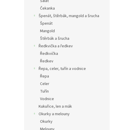
Salát
Čekanka
Špenát, štěrbák, mangold a šrucha
Špenát
Mangold
Štěrbák a šrucha
Ředkvička a ředkev
Ředkvička
Ředkev
Řepa, celer, tuřín a vodnice
Řepa
Celer
Tuřín
Vodnice
Kukuřice, len a mák
Okurky a melouny
Okurky
Melouny