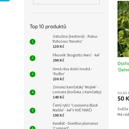
V
n
n
ý
í
e
p
p
l
i
r
s
Top 10 produktů
o
p
d
Ostružina (beztrnná) - Rubus
r
u
fruticosus 'Navaho'
o
k
130 Kč
d
t
Fíkovník 'Brogiotto Nero' - keř
u
ů
290 Kč
Ostři
k
Vinná réva stolní modrá -
'Oeh
t
'Rošfor'
ů
230 Kč
Zimolez kamčatský 'Wojtek' -
Lonicera (borůvka z Kamčatky)
44,64 
140 Kč
50 
Černý rybíz 'Cassissima Black
Svěže 
Marble' - keř V KVĚTINÁČI
Má rád
190 Kč
Karafiát - Dianthus plumarius
'Compact'