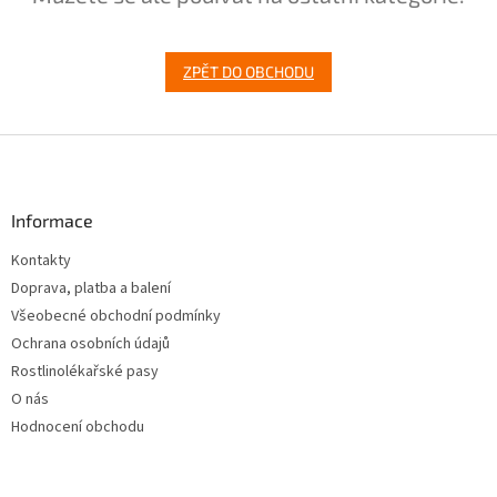
ZPĚT DO OBCHODU
Z
á
p
a
Informace
t
Kontakty
í
Doprava, platba a balení
Všeobecné obchodní podmínky
Ochrana osobních údajů
Rostlinolékařské pasy
O nás
Hodnocení obchodu