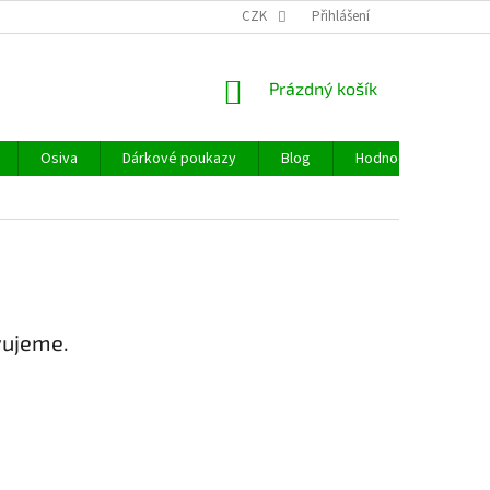
CZK
Přihlášení
NÁKUPNÍ
Prázdný košík
KOŠÍK
Osiva
Dárkové poukazy
Blog
Hodnocení obchodu
vujeme.