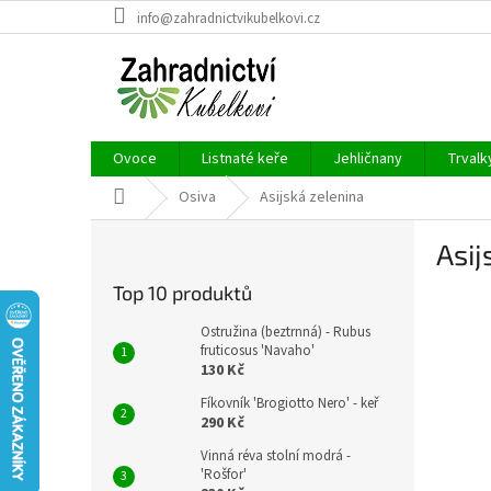
Přejít
info@zahradnictvikubelkovi.cz
na
obsah
Ovoce
Listnaté keře
Jehličnany
Trvalk
Domů
Osiva
Asijská zelenina
P
Asij
o
s
Top 10 produktů
t
r
Ostružina (beztrnná) - Rubus
a
fruticosus 'Navaho'
130 Kč
n
n
Fíkovník 'Brogiotto Nero' - keř
í
290 Kč
p
Vinná réva stolní modrá -
a
'Rošfor'