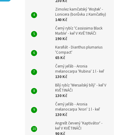
n
230 Kč
e
Zimolez kamčatský 'Wojtek' -
l
Lonicera (borůvka z Kamčatky)
140 Kč
Černý rybíz 'Cassissima Black
Marble' - keř V KVĚTINÁČI
190 Kč
Karafiát - Dianthus plumarius
'Compact'
65 Kč
Černý jeřáb - Aronia
melanocarpa 'Rubina' 1 l - keř
130 Kč
Bílý rybíz 'Wersailský bílý' - keř V
KVĚTINÁČI
130 Kč
Černý jeřáb - Aronia
melanocarpa 'Aron' 1 l - keř
130 Kč
Angrešt červený 'Kaptivátor' -
keř V KVĚTINÁČI
90 Kč