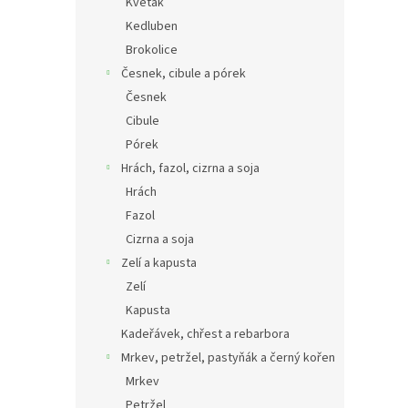
Květák
Kedluben
Brokolice
Česnek, cibule a pórek
Česnek
Cibule
Pórek
Hrách, fazol, cizrna a soja
Hrách
Fazol
Cizrna a soja
Zelí a kapusta
Zelí
Kapusta
Kadeřávek, chřest a rebarbora
Mrkev, petržel, pastyňák a černý kořen
Mrkev
Petržel