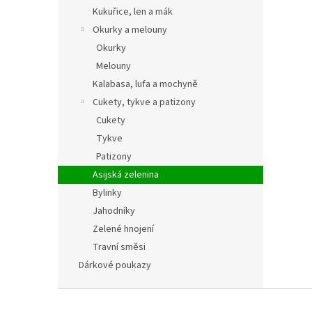
Kukuřice, len a mák
Okurky a melouny
Okurky
Melouny
Kalabasa, lufa a mochyně
Cukety, tykve a patizony
Cukety
Tykve
Patizony
Asijská zelenina
Bylinky
Jahodníky
Zelené hnojení
Travní směsi
Dárkové poukazy
Z
á