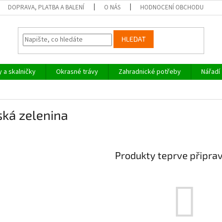
DOPRAVA, PLATBA A BALENÍ
O NÁS
HODNOCENÍ OBCHODU
HLEDAT
y a skalničky
Okrasné trávy
Zahradnické potřeby
Nářadí
ská zelenina
Produkty teprve připra