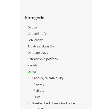
Přeskočit
Kategorie
kategorie
Ovoce
Listnaté keře
Jehličnany
Trvalky a skalničky
Okrasné trávy
Zahradnické potřeby
Nářadí
Osiva
Papriky, rajčata a lilky
Papriky
Rajčata
Lilky
Květák, kedluben a brokolice