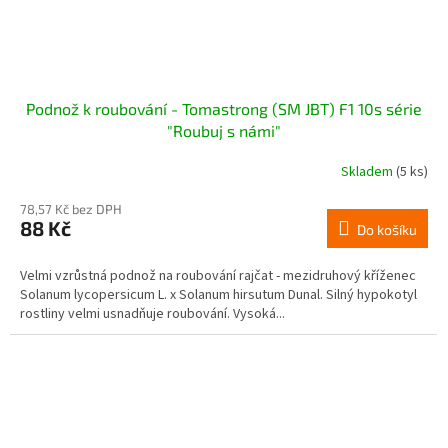
Podnož k roubování - Tomastrong (SM JBT) F1 10s série
"Roubuj s námi"
Skladem
(5 ks)
78,57 Kč bez DPH
88 Kč
Do košíku
Velmi vzrůstná podnož na roubování rajčat - mezidruhový kříženec
Solanum lycopersicum L. x Solanum hirsutum Dunal. Silný hypokotyl
rostliny velmi usnadňuje roubování. Vysoká...