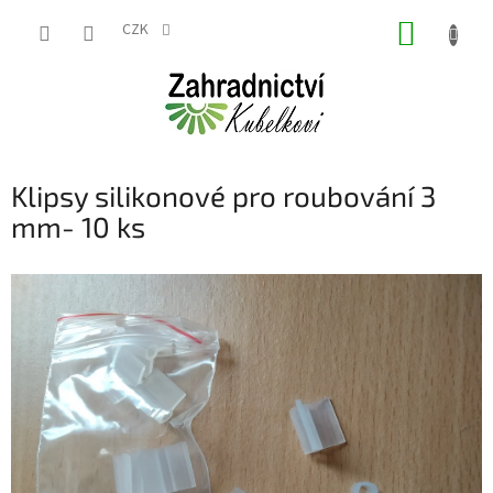
Přejít
NÁKUP
na
CZK
obsah
KOŠÍK
Klipsy silikonové pro roubování 3
mm- 10 ks