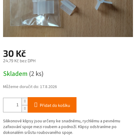
30 Kč
24,79 Kč bez DPH
Měrná
Skladem
(2 ks)
cena:
Můžeme doručit do:
17.8.2026
Přidat do košíku
Silikonové klipsy jsou určeny ke snadnému, rychlému a pevnému
zafixování spoje mezi roubem a podnoží. Klipsy odstraníme po
dokonalém srůstu roubovaného spoje.