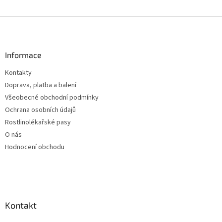
Z
á
p
a
Informace
t
Kontakty
í
Doprava, platba a balení
Všeobecné obchodní podmínky
Ochrana osobních údajů
Rostlinolékařské pasy
O nás
Hodnocení obchodu
Kontakt