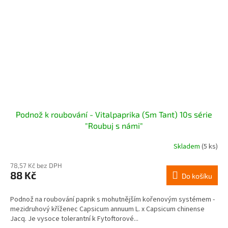
Podnož k roubování - Vitalpaprika (Sm Tant) 10s série
"Roubuj s námi"
Skladem
(5 ks)
78,57 Kč bez DPH
88 Kč
Do košíku
Podnož na roubování paprik s mohutnějším kořenovým systémem -
mezidruhový kříženec Capsicum annuum L. x Capsicum chinense
Jacq. Je vysoce tolerantní k Fytoftorové...