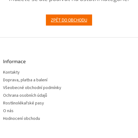
ZPĚT DO OBCHODU
Z
á
p
a
Informace
t
Kontakty
í
Doprava, platba a balení
Všeobecné obchodní podmínky
Ochrana osobních údajů
Rostlinolékařské pasy
O nás
Hodnocení obchodu