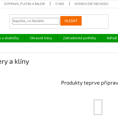
DOPRAVA, PLATBA A BALENÍ
O NÁS
HODNOCENÍ OBCHODU
HLEDAT
y a skalničky
Okrasné trávy
Zahradnické potřeby
Nářadí
ry a klíny
Produkty teprve připra