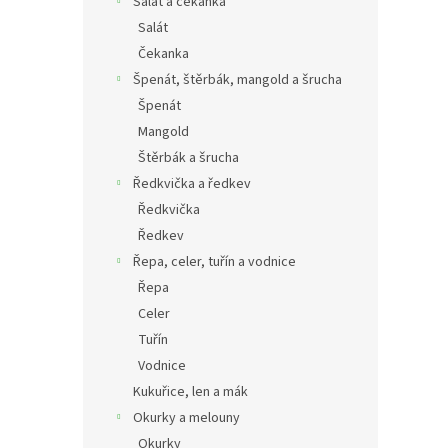
Salát a čekanka
Salát
Čekanka
Špenát, štěrbák, mangold a šrucha
Špenát
Mangold
Štěrbák a šrucha
Ředkvička a ředkev
Ředkvička
Ředkev
Řepa, celer, tuřín a vodnice
Řepa
Celer
Tuřín
Vodnice
Kukuřice, len a mák
Okurky a melouny
Okurky