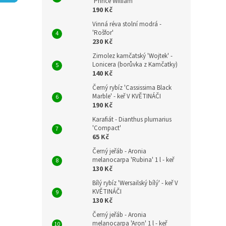
n
'Prince William'
190 Kč
e
l
Vinná réva stolní modrá -
'Rošfor'
230 Kč
Zimolez kamčatský 'Wojtek' -
Lonicera (borůvka z Kamčatky)
140 Kč
Černý rybíz 'Cassissima Black
Marble' - keř V KVĚTINÁČI
190 Kč
Karafiát - Dianthus plumarius
'Compact'
65 Kč
Černý jeřáb - Aronia
melanocarpa 'Rubina' 1 l - keř
130 Kč
Bílý rybíz 'Wersailský bílý' - keř V
KVĚTINÁČI
130 Kč
Černý jeřáb - Aronia
melanocarpa 'Aron' 1 l - keř