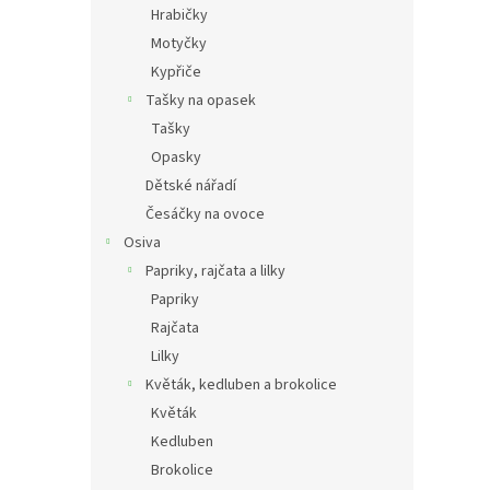
Hrabičky
Motyčky
Kypřiče
Tašky na opasek
Tašky
Opasky
Dětské nářadí
Česáčky na ovoce
Osiva
Papriky, rajčata a lilky
Papriky
Rajčata
Lilky
Květák, kedluben a brokolice
Květák
Kedluben
Brokolice