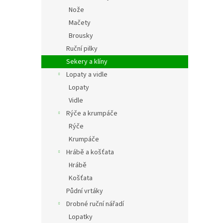
Nože
Mačety
Brousky
Ruční pilky
Sekery a klíny
Lopaty a vidle
Lopaty
Vidle
Rýče a krumpáče
Rýče
Krumpáče
Hrábě a košťata
Hrábě
Košťata
Půdní vrtáky
Drobné ruční nářadí
Lopatky