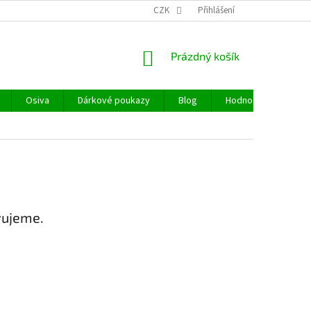
CZK
Přihlášení
NÁKUPNÍ
Prázdný košík
KOŠÍK
Osiva
Dárkové poukazy
Blog
Hodnocení obchodu
vujeme.