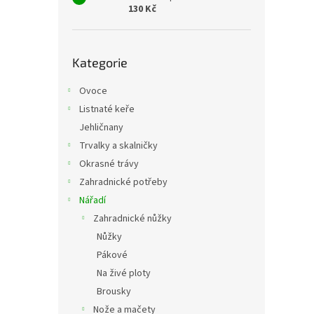
130 Kč
Přeskočit
Kategorie
kategorie
Ovoce
Listnaté keře
Jehličnany
Trvalky a skalničky
Okrasné trávy
Zahradnické potřeby
Nářadí
Zahradnické nůžky
Nůžky
Pákové
Na živé ploty
Brousky
Nože a mačety