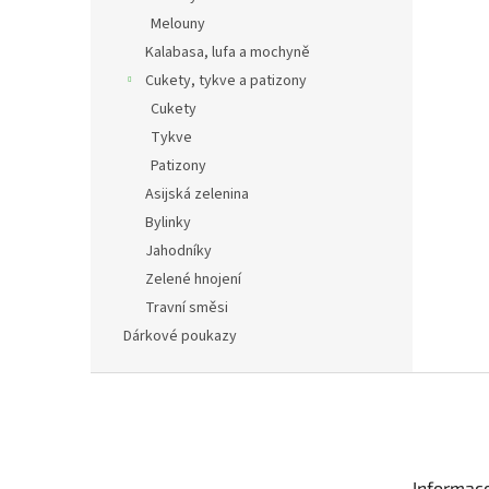
Melouny
Kalabasa, lufa a mochyně
Cukety, tykve a patizony
Cukety
Tykve
Patizony
Asijská zelenina
Bylinky
Jahodníky
Zelené hnojení
Travní směsi
Dárkové poukazy
Z
á
p
a
t
Informac