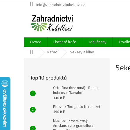
Přejít
info@zahradnictvikubelkovi.cz
na
obsah
Ovoce
Listnaté keře
Jehličnany
Trvalk
Domů
Nářadí
Sekery a klíny
P
Seke
o
s
Top 10 produktů
t
r
Ostružina (beztrnná) - Rubus
a
fruticosus 'Navaho'
130 Kč
n
n
Fíkovník 'Brogiotto Nero' - keř
í
290 Kč
p
Muchovník velkokvětý -
a
Amelanchier x grandiflora