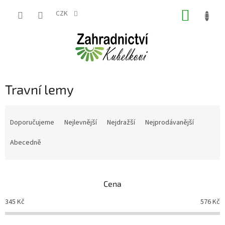
Přejít
NÁKUP
na
CZK
obsah
KOŠÍK
Travní lemy
Ř
a
Doporučujeme
Nejlevnější
Nejdražší
Nejprodávanější
z
e
Abecedně
n
í
p
Cena
r
o
345
Kč
576
Kč
d
u