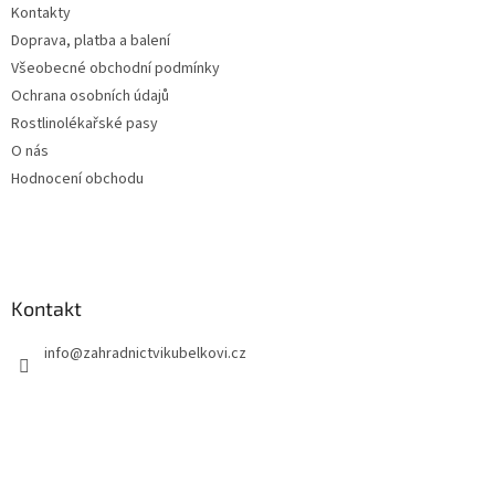
í
Kontakty
í
p
Doprava, platba a balení
r
v
Všeobecné obchodní podmínky
k
Ochrana osobních údajů
y
Rostlinolékařské pasy
v
ý
O nás
p
Hodnocení obchodu
i
s
u
Kontakt
info
@
zahradnictvikubelkovi.cz