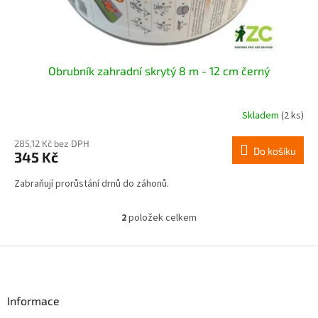
Obrubník zahradní skrytý 8 m - 12 cm černý
Skladem
(2 ks)
285,12 Kč bez DPH
Do košíku
345 Kč
Zabraňují prorůstání drnů do záhonů.
2
položek celkem
O
v
l
Z
á
á
d
p
a
a
Informace
c
t