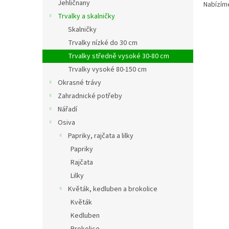
Jehličnany
Nabízíme
Trvalky a skalničky
Skalničky
Trvalky nízké do 30 cm
Trvalky středně vysoké 30-80 cm
Trvalky vysoké 80-150 cm
Okrasné trávy
Zahradnické potřeby
Nářadí
Osiva
Papriky, rajčata a lilky
Papriky
Rajčata
Lilky
Květák, kedluben a brokolice
Květák
Kedluben
Brokolice