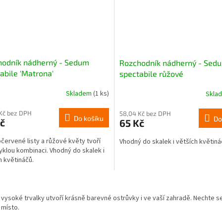
hodník nádherný - Sedum
Rozchodník nádherný - Sed
abile 'Matrona'
spectabile růžové
Skladem
(1 ks)
Skla
Kč bez DPH
58,04 Kč bez DPH
Do košíku
Do
č
65 Kč
červené listy a růžové květy tvoří
Vhodný do skalek i větších květiná
klou kombinaci. Vhodný do skalek i
h květináčů.
O
v
vysoké trvalky utvoří krásně barevné ostrůvky i ve vaší zahradě. Nechte se 
l
 místo.
á
d