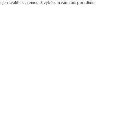
 jen kvalitní sazenice. S výběrem vám rádi poradíme.
a
c
í
p
r
v
k
y
v
ý
p
i
s
u