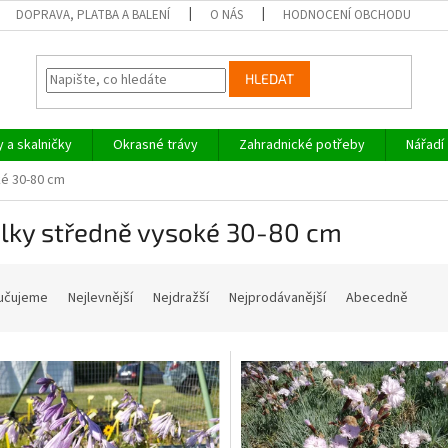
DOPRAVA, PLATBA A BALENÍ
O NÁS
HODNOCENÍ OBCHODU
HLEDAT
y a skalničky
Okrasné trávy
Zahradnické potřeby
Nářadí
ké 30-80 cm
alky středně vysoké 30-80 cm
učujeme
Nejlevnější
Nejdražší
Nejprodávanější
Abecedně