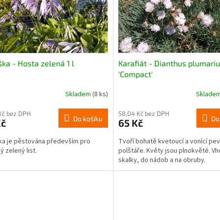
ka - Hosta zelená 1 l
Karafiát - Dianthus plumari
'Compact'
Skladem
(8 ks)
Sklade
Kč bez DPH
58,04 Kč bez DPH
Do košíku
Do
Kč
65 Kč
a je pěstována především pro
Tvoří bohatě kvetoucí a vonící pe
ý zelený list.
polštáře. Květy jsou plnokvěté. V
skalky, do nádob a na obruby.