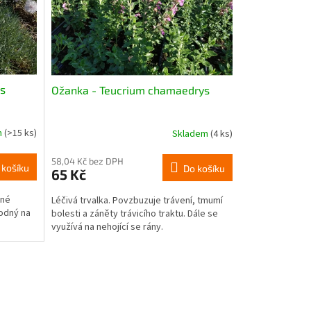
us
Ožanka - Teucrium chamaedrys
m
(>15 ks)
Skladem
(4 ks)
58,04 Kč bez DPH
 košíku
Do košíku
65 Kč
vné
Léčivá trvalka. Povzbuzuje trávení, tmumí
hodný na
bolesti a záněty trávicího traktu. Dále se
využívá na nehojící se rány.