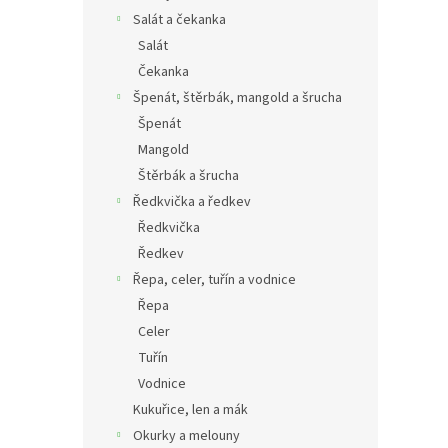
Salát a čekanka
Salát
Čekanka
Špenát, štěrbák, mangold a šrucha
Špenát
Mangold
Štěrbák a šrucha
Ředkvička a ředkev
Ředkvička
Ředkev
Řepa, celer, tuřín a vodnice
Řepa
Celer
Tuřín
Vodnice
Kukuřice, len a mák
Okurky a melouny