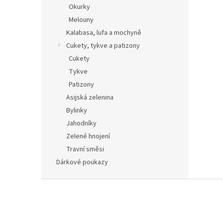
Okurky
Melouny
Kalabasa, lufa a mochyně
Cukety, tykve a patizony
Cukety
Tykve
Patizony
Asijská zelenina
Bylinky
Jahodníky
Zelené hnojení
Travní směsi
Dárkové poukazy
Z
á
p
a