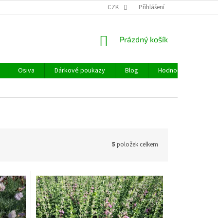
CZK
Přihlášení
NÁKUPNÍ
Prázdný košík
KOŠÍK
Osiva
Dárkové poukazy
Blog
Hodnocení obchodu
5
položek celkem