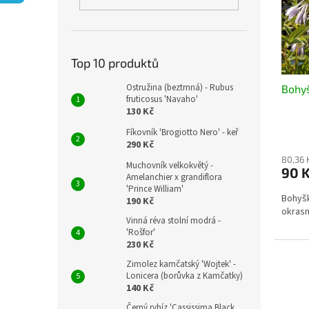
s
o
n
p
d
e
r
u
l
o
k
d
t
Top 10 produktů
u
ů
Ostružina (beztrnná) - Rubus
Bohyš
k
fruticosus 'Navaho'
t
130 Kč
ů
Fíkovník 'Brogiotto Nero' - keř
290 Kč
80,36 
Muchovník velkokvětý -
90 
Amelanchier x grandiflora
'Prince William'
Bohyšk
190 Kč
okrasn
Vinná réva stolní modrá -
'Rošfor'
230 Kč
Zimolez kamčatský 'Wojtek' -
Lonicera (borůvka z Kamčatky)
140 Kč
Černý rybíz 'Cassissima Black