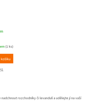
um
dem
(1 ks)
 košíku
čů.
nadchnout rozchodníky či levandulí a udělejte jí na vaší