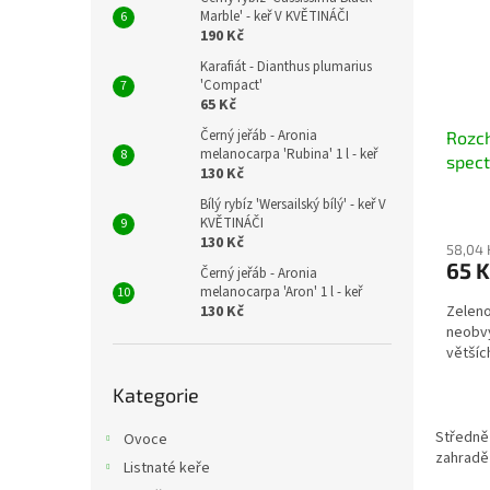
Marble' - keř V KVĚTINÁČI
190 Kč
Karafiát - Dianthus plumarius
'Compact'
65 Kč
Černý jeřáb - Aronia
Rozc
melanocarpa 'Rubina' 1 l - keř
spect
130 Kč
Bílý rybíz 'Wersailský bílý' - keř V
KVĚTINÁČI
130 Kč
58,04 
65 K
Černý jeřáb - Aronia
melanocarpa 'Aron' 1 l - keř
130 Kč
Zeleno
neobvy
většíc
Přeskočit
Kategorie
kategorie
Středně 
Ovoce
zahradě
Listnaté keře