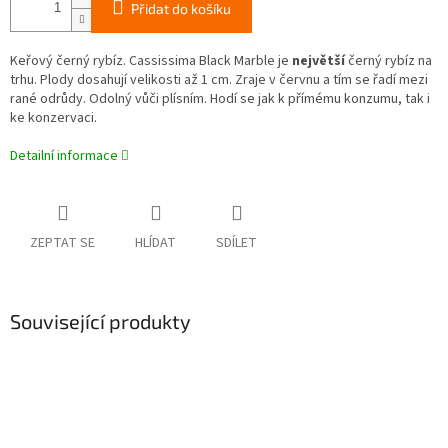
Přidat do košíku
Keřový černý rybíz. Cassissima Black Marble je
největší
černý rybíz na
trhu. Plody dosahují velikosti až 1 cm. Zraje v červnu a tím se řadí mezi
rané odrůdy. Odolný vůči plísním. Hodí se jak k přímému konzumu, tak i
ke konzervaci.
Detailní informace
ZEPTAT SE
HLÍDAT
SDÍLET
Související produkty