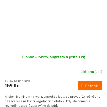
Biomin - rybízy, angrešty a josta 1 kg
Skladem
(9 ks)
139,67 Kč bez DPH
169 Kč
Do košíku
Hnojení Biominem na rybíz, angrešt a jostu se provádí 2x ročně a to
na začátku a na konci vegetačního období, kdy stejnoměrně
rozhodíme a poté zapravíme do půdy.