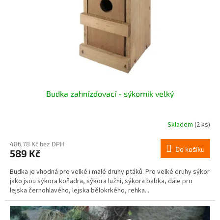
o
d
u
k
t
ů
Budka zahnízďovací - sýkorník velký
Skladem
(2 ks)
486,78 Kč bez DPH
Do košíku
589 Kč
Budka je vhodná pro velké i malé druhy ptáků. Pro velké druhy sýkor
jako jsou sýkora koňadra, sýkora lužní, sýkora babka, dále pro
lejska černohlavého, lejska bělokrkého, rehka...