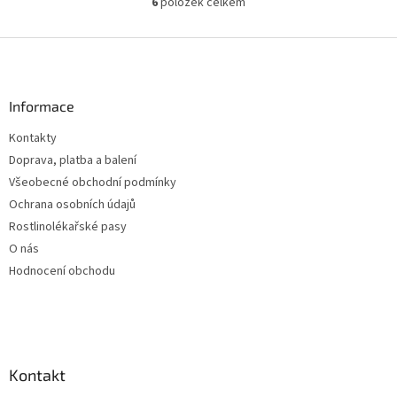
6
položek celkem
O
v
l
Z
á
á
d
p
a
a
Informace
c
t
í
Kontakty
í
p
Doprava, platba a balení
r
v
Všeobecné obchodní podmínky
k
Ochrana osobních údajů
y
Rostlinolékařské pasy
v
ý
O nás
p
Hodnocení obchodu
i
s
u
Kontakt