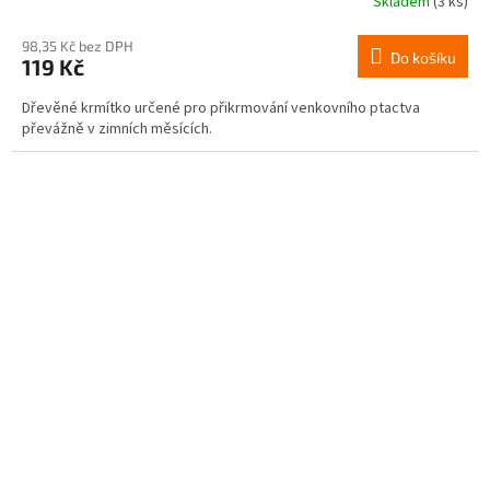
Skladem
(3 ks)
98,35 Kč bez DPH
Do košíku
119 Kč
Dřevěné krmítko určené pro přikrmování venkovního ptactva
převážně v zimních měsících.