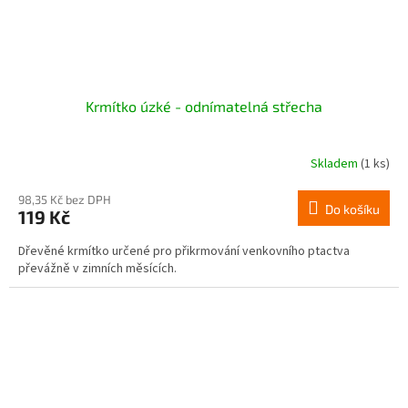
Krmítko úzké - odnímatelná střecha
Skladem
(1 ks)
98,35 Kč bez DPH
Do košíku
119 Kč
Dřevěné krmítko určené pro přikrmování venkovního ptactva
převážně v zimních měsících.