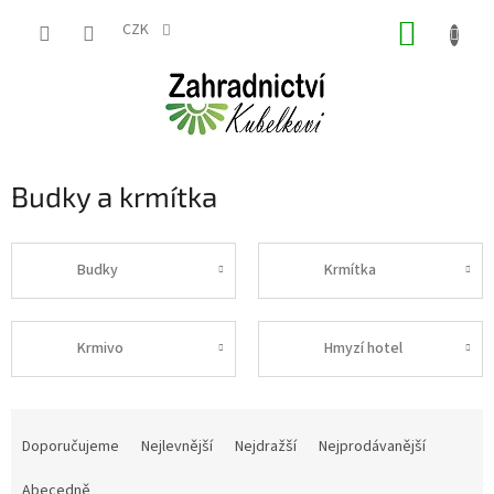
Přejít
NÁKUP
na
CZK
obsah
KOŠÍK
Budky a krmítka
Budky
Krmítka
Krmivo
Hmyzí hotel
Ř
a
Doporučujeme
Nejlevnější
Nejdražší
Nejprodávanější
z
e
Abecedně