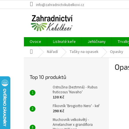
Přejít
info@zahradnictvikubelkovi.cz
na
obsah
Ovoce
Listnaté keře
Jehličnany
Trvalk
Domů
Nářadí
Tašky na opasek
Opasky
P
Opa
o
s
Top 10 produktů
t
r
Ostružina (beztrnná) - Rubus
a
fruticosus 'Navaho'
130 Kč
n
n
Fíkovník 'Brogiotto Nero' - keř
í
290 Kč
p
Muchovník velkokvětý -
a
Amelanchier x grandiflora