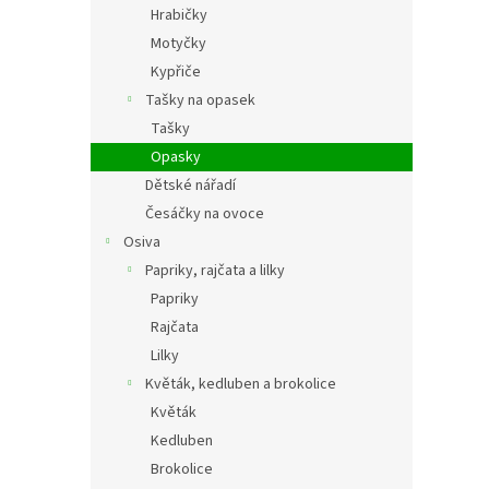
Hrabičky
Motyčky
Kypřiče
Tašky na opasek
Tašky
Opasky
Dětské nářadí
Česáčky na ovoce
Osiva
Papriky, rajčata a lilky
Papriky
Rajčata
Lilky
Květák, kedluben a brokolice
Květák
Kedluben
Brokolice