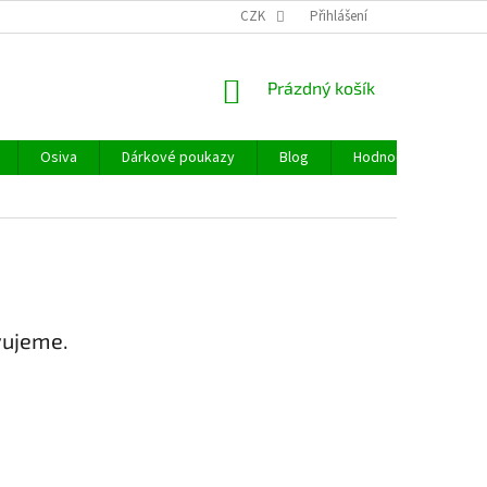
CZK
Přihlášení
NÁKUPNÍ
Prázdný košík
KOŠÍK
Osiva
Dárkové poukazy
Blog
Hodnocení obchodu
vujeme.