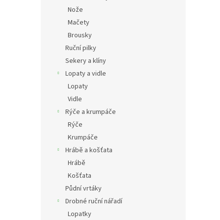
Nože
Mačety
Brousky
Ruční pilky
Sekery a klíny
Lopaty a vidle
Lopaty
Vidle
Rýče a krumpáče
Rýče
Krumpáče
Hrábě a košťata
Hrábě
Košťata
Půdní vrtáky
Drobné ruční nářadí
Lopatky