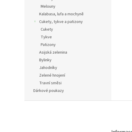
Melouny
Kalabasa, lufa a mochyně
Cukety, tykve a patizony
Cukety
Tykve
Patizony
Asijská zelenina
Bylinky
Jahodníky
Zelené hnojení
Travní směsi
Dárkové poukazy
Z
á
p
a
t
Informac