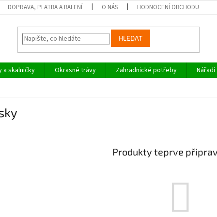
DOPRAVA, PLATBA A BALENÍ
O NÁS
HODNOCENÍ OBCHODU
HLEDAT
y a skalničky
Okrasné trávy
Zahradnické potřeby
Nářadí
sky
Produkty teprve připra