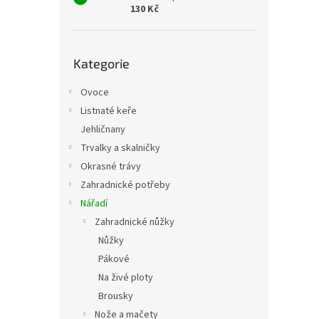
130 Kč
Přeskočit
Kategorie
kategorie
Ovoce
Listnaté keře
Jehličnany
Trvalky a skalničky
Okrasné trávy
Zahradnické potřeby
Nářadí
Zahradnické nůžky
Nůžky
Pákové
Na živé ploty
Brousky
Nože a mačety