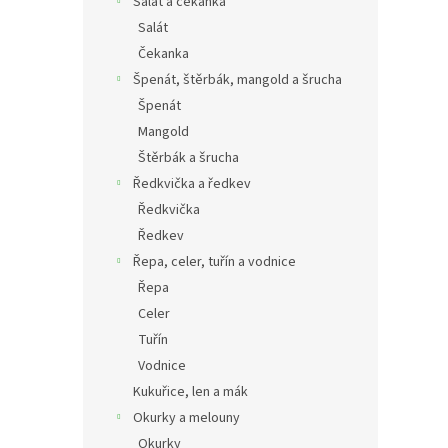
Salát a čekanka
Salát
Čekanka
Špenát, štěrbák, mangold a šrucha
Špenát
Mangold
Štěrbák a šrucha
Ředkvička a ředkev
Ředkvička
Ředkev
Řepa, celer, tuřín a vodnice
Řepa
Celer
Tuřín
Vodnice
Kukuřice, len a mák
Okurky a melouny
Okurky