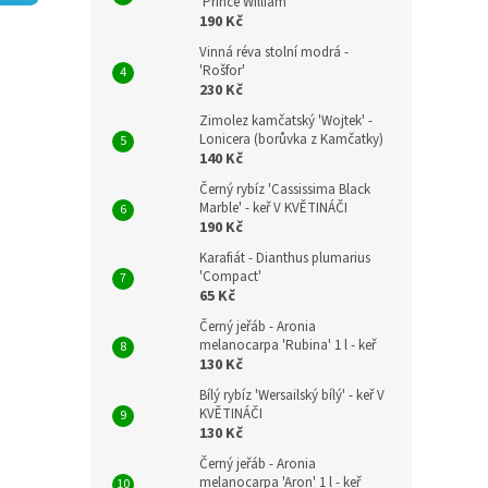
n
'Prince William'
190 Kč
e
l
Vinná réva stolní modrá -
'Rošfor'
230 Kč
Zimolez kamčatský 'Wojtek' -
Lonicera (borůvka z Kamčatky)
140 Kč
Černý rybíz 'Cassissima Black
Marble' - keř V KVĚTINÁČI
190 Kč
Karafiát - Dianthus plumarius
'Compact'
65 Kč
Černý jeřáb - Aronia
melanocarpa 'Rubina' 1 l - keř
130 Kč
Bílý rybíz 'Wersailský bílý' - keř V
KVĚTINÁČI
130 Kč
Černý jeřáb - Aronia
melanocarpa 'Aron' 1 l - keř