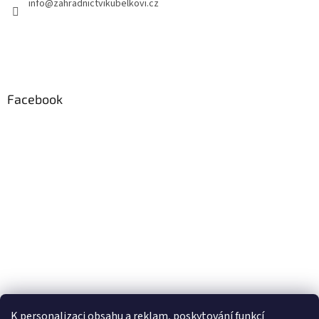
info
@
zahradnictvikubelkovi.cz
Facebook
K personalizaci obsahu a reklam, poskytování funkcí