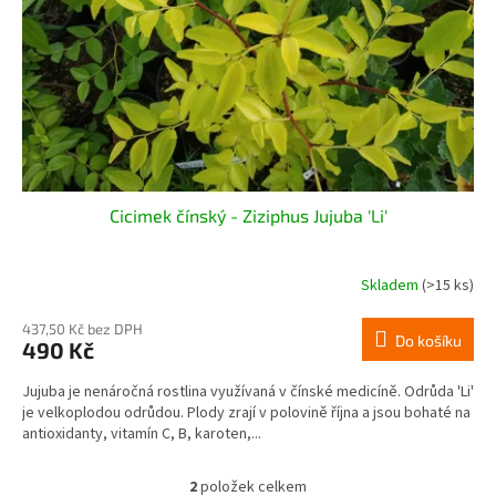
Cicimek čínský - Ziziphus Jujuba 'Li'
Skladem
(>15 ks)
437,50 Kč bez DPH
Do košíku
490 Kč
Jujuba je nenáročná rostlina využívaná v čínské medicíně. Odrůda 'Li'
je velkoplodou odrůdou. Plody zrají v polovině října a jsou bohaté na
antioxidanty, vitamín C, B, karoten,...
2
položek celkem