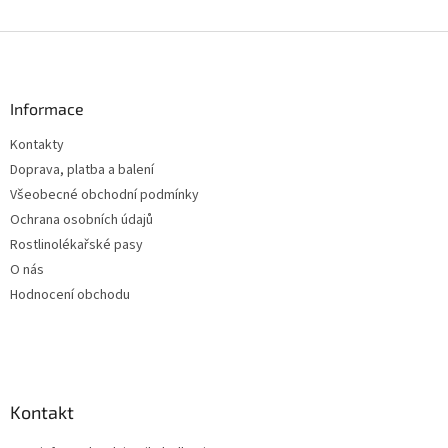
O
v
l
Z
á
á
d
p
a
a
Informace
c
t
í
Kontakty
í
p
Doprava, platba a balení
r
v
Všeobecné obchodní podmínky
k
Ochrana osobních údajů
y
Rostlinolékařské pasy
v
ý
O nás
p
Hodnocení obchodu
i
s
u
Kontakt