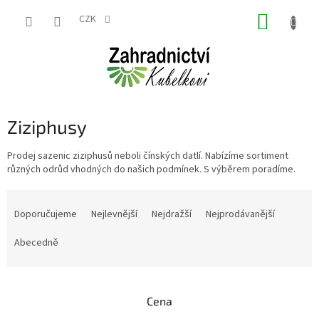
Přejít
NÁKUP
na
CZK
obsah
KOŠÍK
Ziziphusy
Prodej sazenic ziziphusů neboli čínských datlí. Nabízíme sortiment
různých odrůd vhodných do našich podmínek. S výběrem poradíme.
Ř
a
Doporučujeme
Nejlevnější
Nejdražší
Nejprodávanější
z
e
Abecedně
n
í
p
Cena
r