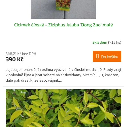
t
ů
Cicimek čínský - Ziziphus Jujuba 'Dong Zao' malý
Skladem
(>15 ks)
348,21 Kč bez DPH
Do košíku
390 Kč
Jujuba je nenáročná rostlina využívaná v čínské medicíně. Plody zrají
v polovině října a jsou bohaté na antioxidanty, vitamín C, B, karoten,
dále pak draslík, železo, vápník,...