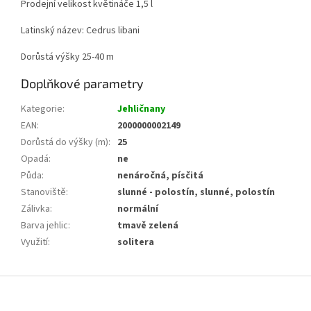
Prodejní velikost květináče 1,5 l
Latinský název: Cedrus libani
Dorůstá výšky 25-40 m
Doplňkové parametry
Kategorie
:
Jehličnany
EAN
:
2000000002149
Dorůstá do výšky (m)
:
25
Opadá
:
ne
Půda
:
nenáročná, písčitá
Stanoviště
:
slunné - polostín, slunné, polostín
Zálivka
:
normální
Barva jehlic
:
tmavě zelená
Využití
:
solitera
Z
á