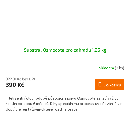
Substral Osmocote pro zahradu 1,25 kg
Skladem
(2 ks)
322,31 Kč bez DPH
390 Kč
Do košíku
Inteligentní dlouhodobě působící hnojivo Osmocote zajistí výživu
rostlin po dobu 6 měsíců. Díky speciálnímu procesu uvolňování živin
doplňuje jen ty živiny,které rostlina právě...