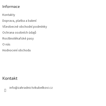
p
a
Informace
t
Kontakty
í
Doprava, platba a balení
Všeobecné obchodní podmínky
Ochrana osobních údajů
Rostlinolékařské pasy
O nás
Hodnocení obchodu
Kontakt
info
@
zahradnictvikubelkovi.cz