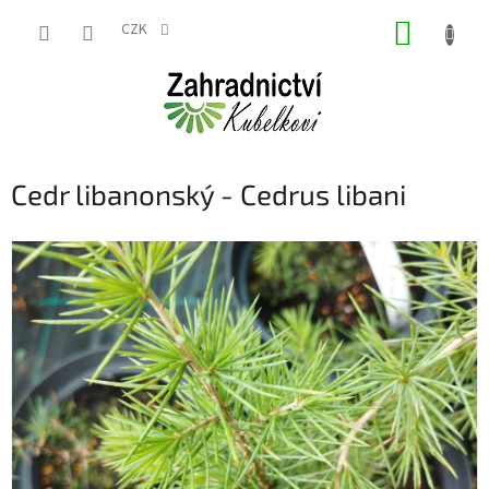
Přejít
NÁKUP
na
CZK
obsah
KOŠÍK
Cedr libanonský - Cedrus libani