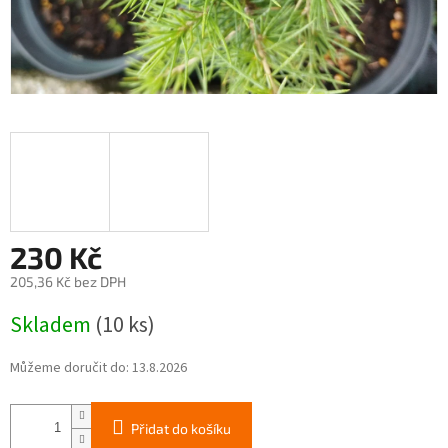
230 Kč
205,36 Kč bez DPH
Měrná
Skladem
(10 ks)
cena:
Můžeme doručit do:
13.8.2026
Přidat do košíku