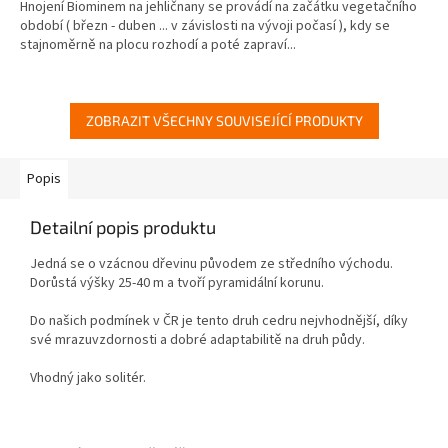
Hnojení Biominem na jehličnany se provádí na začátku vegetačního
období ( březn - duben ... v závislosti na vývoji počasí ), kdy se
stajnoměrně na plocu rozhodí a poté zapraví...
ZOBRAZIT VŠECHNY SOUVISEJÍCÍ PRODUKTY
Popis
Detailní popis produktu
Jedná se o vzácnou dřevinu původem ze středního východu.
Dorůstá výšky 25-40 m a tvoří pyramidální korunu.
Do našich podmínek v ČR je tento druh cedru nejvhodnější, díky
své mrazuvzdornosti a dobré adaptabilitě na druh půdy.
Vhodný jako solitér.