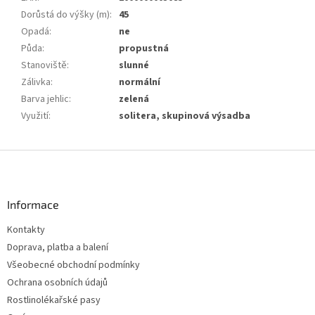
Dorůstá do výšky (m)
:
45
Opadá
:
ne
Půda
:
propustná
Stanoviště
:
slunné
Zálivka
:
normální
Barva jehlic
:
zelená
Využití
:
solitera, skupinová výsadba
Z
á
p
a
Informace
t
Kontakty
í
Doprava, platba a balení
Všeobecné obchodní podmínky
Ochrana osobních údajů
Rostlinolékařské pasy