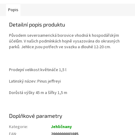
Popis
Detailní popis produktu
Původem severoamerická borovice vhodná k hospodářským
účelům. V našich podmínkách hojně vysazována do okrasných
parků. Jehlice jsou potřech ve svazku a dlouhé 12-20 cm.
Prodejní velikost květináče 1,5 l
Latinský název: Pinus jeffreyi
Dorůstá výšky 45 m a šířky 1,5 m
Doplňkové parametry
Kategorie
:
Jehličnany
EAN
:
2000000003085