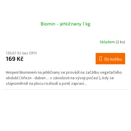
Biomin - jehličnany 1 kg
Skladem
(2 ks)
139,67 Kč bez DPH
169 Kč
Do košíku
Hnojení Biominem na jehličnany se provádí na začátku vegetačního
období ( březn - duben ... v závislosti na vývoji počasí ), kdy se
stajnoměrně na plocu rozhodí a poté zapraví...