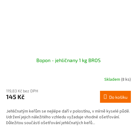
Bopon - jehličnany 1 kg BROS
Skladem
(8 ks)
119,83 Kč bez DPH
145 Kč
Do košíku
Jehličnatým keřům se nejlépe daří v polostínu, v mírně kyselé půdě.
Udržení jejich náležitého vzhledu vyžaduje vhodné ošetřování.
Důležitou součástí ošetřování jehličnatých keřů...