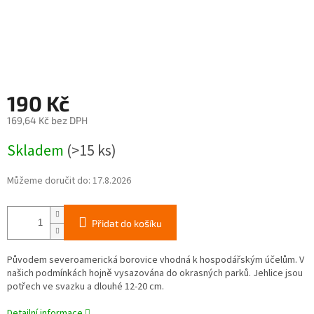
190 Kč
169,64 Kč bez DPH
Měrná
Skladem
(>15 ks)
cena:
Můžeme doručit do:
17.8.2026
Přidat do košíku
Původem severoamerická borovice vhodná k hospodářským účelům. V
našich podmínkách hojně vysazována do okrasných parků. Jehlice jsou
potřech ve svazku a dlouhé 12-20 cm.
Detailní informace