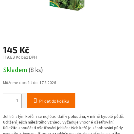
145 Kč
119,83 Kč bez DPH
Měrná
Skladem
(8 ks)
cena:
Můžeme doručit do:
17.8.2026
Přidat do košíku
Jehličnatým keřům se nejlépe daří v polostínu, v mírně kyselé půdě.
Udržení jejich náležitého vzhledu vyžaduje vhodné ošetřování.
Důležitou součástí ošetřování jehličnatých keřů je zásobování půdy
minerály a živinami. Biopon na jehličnany obsahuje všechny složky