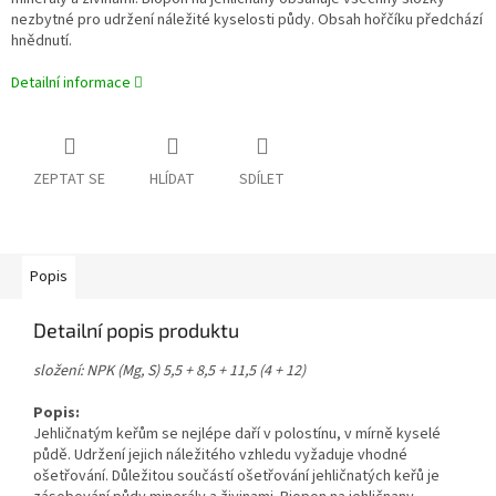
nezbytné pro udržení náležité kyselosti půdy. Obsah hořčíku předchází
hnědnutí.
Detailní informace
ZEPTAT SE
HLÍDAT
SDÍLET
Popis
Detailní popis produktu
složení: NPK (Mg, S) 5,5 + 8,5 + 11,5 (4 + 12)
Popis:
Jehličnatým keřům se nejlépe daří v polostínu, v mírně kyselé
půdě. Udržení jejich náležitého vzhledu vyžaduje vhodné
ošetřování. Důležitou součástí ošetřování jehličnatých keřů je