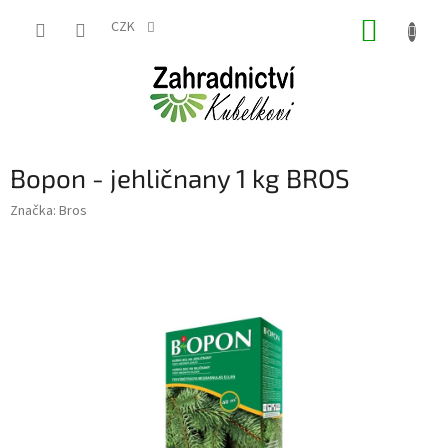
Přejít
NÁKUP
na
CZK
obsah
KOŠÍK
Bopon - jehličnany 1 kg BROS
Značka:
Bros