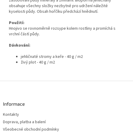
zásobování půdy minerály a živinami. Biopon na jehličnany
obsahuje všechny složky nezbytné pro udržení náležité
kyselosti půdy. Obsah hořčíku předchází hnědnutí.
Použití:
Hnojivo se rovnoměrně rozsype kolem rostliny a promíchá s
vrchní částí půdy.
Dávkování:
jehličnaté stromy a keře - 40 g / m2
živý plot - 40 g / m2
Z
á
p
a
Informace
t
Kontakty
í
Doprava, platba a balení
Všeobecné obchodní podmínky