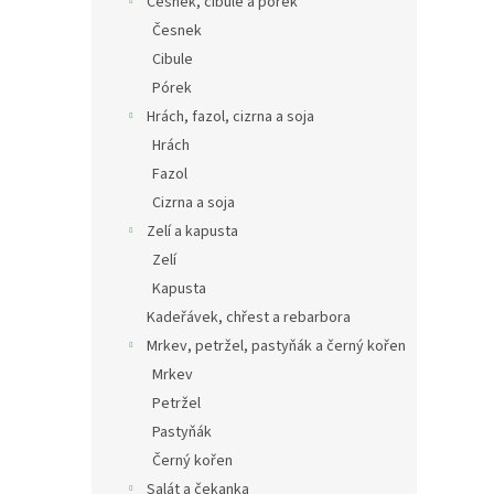
Česnek, cibule a pórek
Česnek
Cibule
Pórek
Hrách, fazol, cizrna a soja
Hrách
Fazol
Cizrna a soja
Zelí a kapusta
Zelí
Kapusta
Kadeřávek, chřest a rebarbora
Mrkev, petržel, pastyňák a černý kořen
Mrkev
Petržel
Pastyňák
Černý kořen
Salát a čekanka