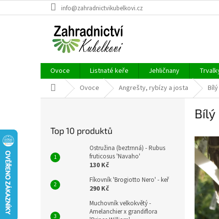
Přejít
info@zahradnictvikubelkovi.cz
na
obsah
Ovoce
Listnaté keře
Jehličnany
Trvalk
Domů
Ovoce
Angrešty, rybízy a josta
Bílý
P
Bílý
o
s
Top 10 produktů
t
r
Ostružina (beztrnná) - Rubus
a
fruticosus 'Navaho'
130 Kč
n
n
Fíkovník 'Brogiotto Nero' - keř
í
290 Kč
p
Muchovník velkokvětý -
a
Amelanchier x grandiflora