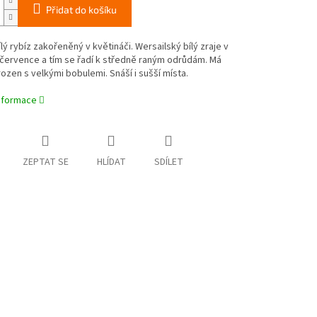
Přidat do košíku
lý rybíz zakořeněný v květináči. Wersailský bílý zraje v
července a tím se řadí k středně raným odrůdám. Má
ozen s velkými bobulemi. Snáší i sušší místa.
informace
ZEPTAT SE
HLÍDAT
SDÍLET