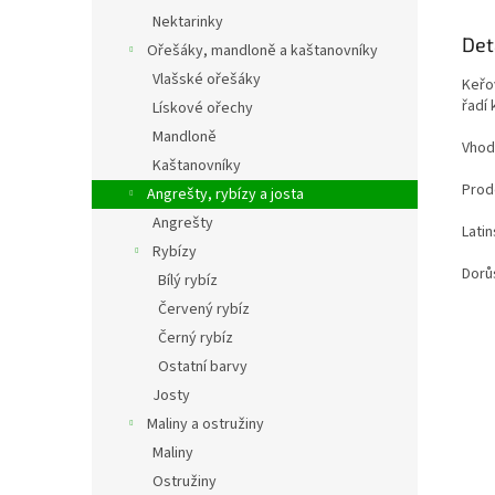
Nektarinky
Det
Ořešáky, mandloně a kaštanovníky
Vlašské ořešáky
Keřov
řadí
Lískové ořechy
Mandloně
Vhod
Kaštanovníky
Prode
Angrešty, rybízy a josta
Angrešty
Lati
Rybízy
Dorů
Bílý rybíz
Červený rybíz
Černý rybíz
Ostatní barvy
Josty
Maliny a ostružiny
Maliny
Ostružiny