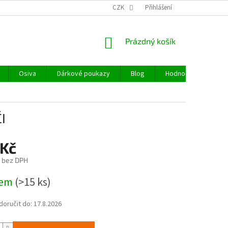
CZK
Přihlášení
NÁKUPNÍ
Prázdný košík
KOŠÍK
Osiva
Dárkové poukazy
Blog
Hodnocení obchodu
I
 Kč
č bez DPH
dem
(>15 ks)
oručit do:
17.8.2026