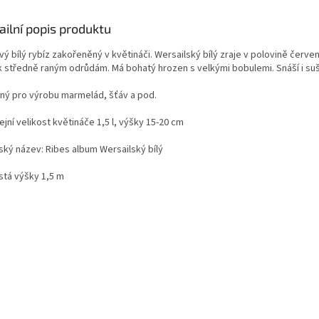
ailní popis produktu
ý bílý rybíz zakořeněný v květináči. Wersailský bílý zraje v polovině červe
 k středně raným odrůdám. Má bohatý hrozen s velkými bobulemi. Snáší i suš
ný pro výrobu marmelád, šťáv a pod.
jní velikost květináče 1,5 l, výšky 15-20 cm
nský název: Ribes album Wersailský bílý
stá výšky 1,5 m