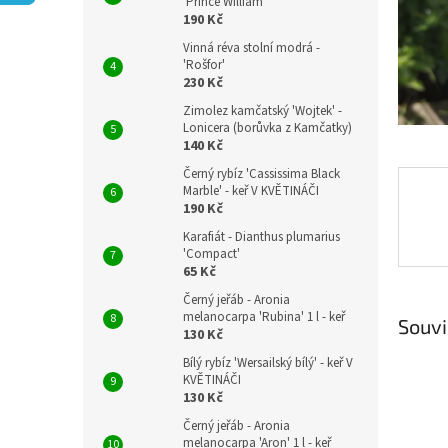
n
'Prince William'
190 Kč
e
l
Vinná réva stolní modrá -
'Rošfor'
230 Kč
Zimolez kamčatský 'Wojtek' -
Lonicera (borůvka z Kamčatky)
140 Kč
Černý rybíz 'Cassissima Black
Marble' - keř V KVĚTINÁČI
190 Kč
Karafiát - Dianthus plumarius
'Compact'
65 Kč
Černý jeřáb - Aronia
melanocarpa 'Rubina' 1 l - keř
Souvi
130 Kč
Bílý rybíz 'Wersailský bílý' - keř V
KVĚTINÁČI
130 Kč
Černý jeřáb - Aronia
melanocarpa 'Aron' 1 l - keř