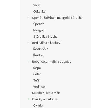
Salát
Čekanka
Špenát, štěrbák, mangold a šrucha
Špenát
Mangold
Štěrbák a šrucha
Ředkvička a ředkev
Ředkvička
Ředkev
Řepa, celer, tuřín a vodnice
Řepa
Celer
Tuřín
Vodnice
Kukuřice, len a mák
Okurky a melouny
Okurky