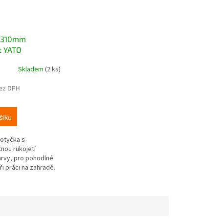
 310mm
t YATO
Skladem
(2 ks)
bez DPH
šíku
otyčka s
ou rukojetí
rvy, pro pohodlné
ři práci na zahradě.