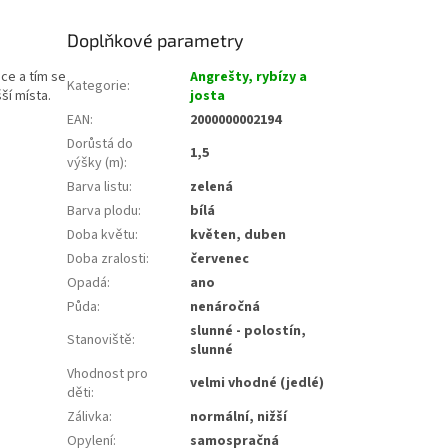
Doplňkové parametry
nce a tím se
Angrešty, rybízy a
Kategorie
:
ší místa.
josta
EAN
:
2000000002194
Dorůstá do
1,5
výšky (m)
:
Barva listu
:
zelená
Barva plodu
:
bílá
Doba květu
:
květen, duben
Doba zralosti
:
červenec
Opadá
:
ano
Půda
:
nenáročná
slunné - polostín,
Stanoviště
:
slunné
Vhodnost pro
velmi vhodné (jedlé)
děti
:
Zálivka
:
normální, nižší
Opylení
:
samospračná