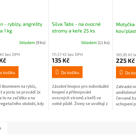
n - rybízy, angrešty
Silva Tabs - na ovocné
Motyčka
a 1 kg
stromy a keře 25 ks
kov/plas
tablet hnojiva
Skladem
(9 ks)
Skladem
(11 ks)
 Kč bez DPH
111,57 Kč bez DPH
185,95 Kč 
Kč
135 Kč
225 Kč
o košíku
Do košíku
Do ko
í Biominem na rybíz,
Zásobní hnojivo pro individuální
Zahradní m
t a jostu se provádí 2x
hnojení a přihnojování
umělohmotn
a to na začátku a na
ovocných stromů a keřů ve
červené ba
vegetačního období, kdy
volné půdě. Živiny se uvolňují z
uchopení p
oměrně rozhodíme a poté
tablet do půdy po dobu 12
íme do půdy.
měsíců.
s