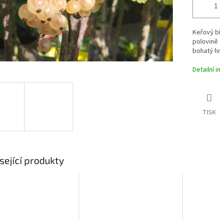
Keřový bí
polovině 
bohatý hr
Detailní 
TISK
sející produkty