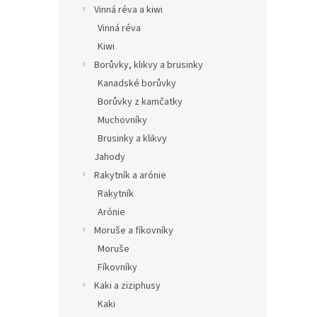
Vinná réva a kiwi
Vinná réva
Kiwi
Borůvky, klikvy a brusinky
Kanadské borůvky
Borůvky z kamčatky
Muchovníky
Brusinky a klikvy
Jahody
Rakytník a arónie
Rakytník
Arónie
Moruše a fíkovníky
Moruše
Fíkovníky
Kaki a ziziphusy
Kaki