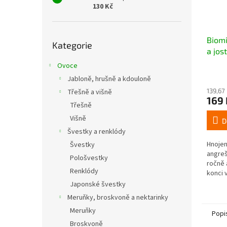
130 Kč
Přeskočit
Biomi
Kategorie
kategorie
a jost
Ovoce
Jabloně, hrušně a kdouloně
139,67
Třešně a višně
169 
Třešně
Višně
D
Švestky a renklódy
Hnojen
Švestky
angreš
Pološvestky
ročně 
Renklódy
konci 
stejn
Japonské švestky
zaprav
Meruňky, broskvoně a nektarinky
Meruňky
Popi
Broskvoně