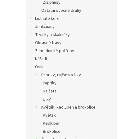
Ziziphusy
Ostatní ovocné druhy
Listnaté keře
Jehličnany
Trvalky a skalničky
Okrasné trávy
Zahradnické potřeby
Nářadí
Osiva
Papriky, rajčata a lilky
Papriky
Rajčata
Lilky
Květák, kedluben a brokolice
Květák
Kedluben
Brokolice