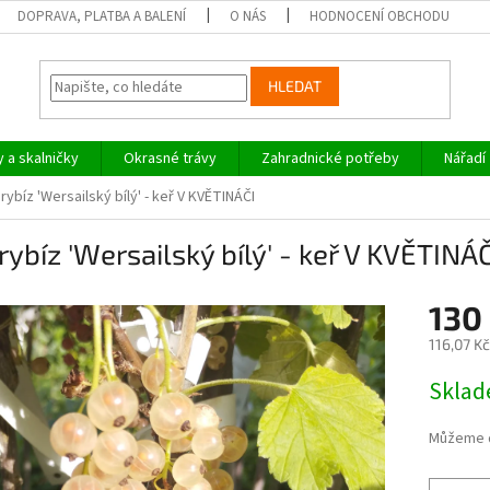
DOPRAVA, PLATBA A BALENÍ
O NÁS
HODNOCENÍ OBCHODU
HLEDAT
y a skalničky
Okrasné trávy
Zahradnické potřeby
Nářadí
 rybíz 'Wersailský bílý' - keř V KVĚTINÁČI
 rybíz 'Wersailský bílý' - keř V KVĚTINÁČ
130
116,07 K
Měrná
Skla
cena:
Můžeme d