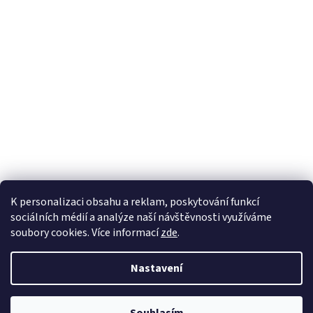
K personalizaci obsahu a reklam, poskytování funkcí
sociálních médií a analýze naší návštěvnosti využíváme
soubory cookies. Více informací
zde
.
Vytvořil Shoptet
Nastavení
Copyright 2026
Zahradnictví Kubelkovi
. Všechna práva vyhrazena.