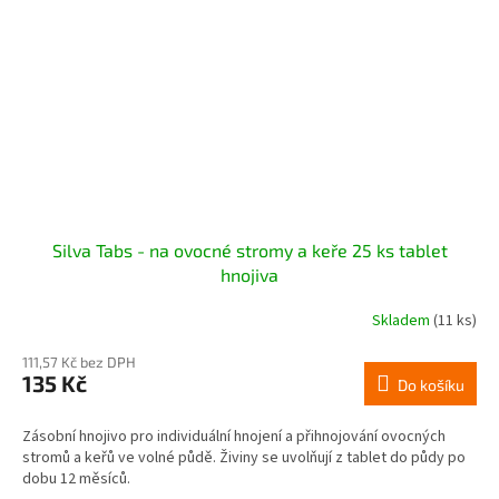
Silva Tabs - na ovocné stromy a keře 25 ks tablet
hnojiva
Skladem
(11 ks)
111,57 Kč bez DPH
135 Kč
Do košíku
Zásobní hnojivo pro individuální hnojení a přihnojování ovocných
stromů a keřů ve volné půdě. Živiny se uvolňují z tablet do půdy po
dobu 12 měsíců.