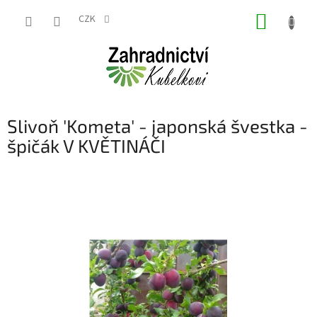
Přejít
NÁKUP
na
CZK
obsah
KOŠÍK
Slivoň 'Kometa' - japonská švestka -
špičák V KVĚTINÁČI