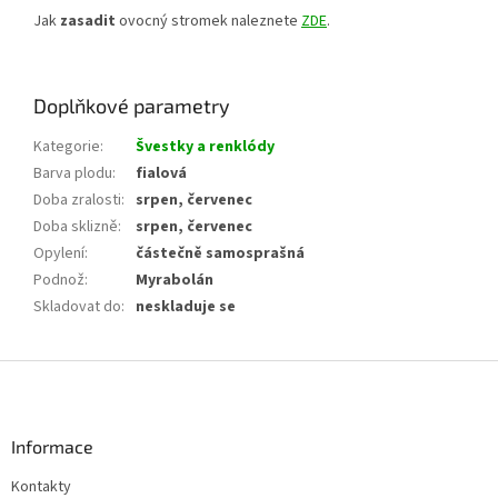
Jak
zasadit
ovocný stromek naleznete
ZDE
.
Doplňkové parametry
Kategorie
:
Švestky a renklódy
Barva plodu
:
fialová
Doba zralosti
:
srpen, červenec
Doba sklizně
:
srpen, červenec
Opylení
:
částečně samosprašná
Podnož
:
Myrabolán
Skladovat do
:
neskladuje se
Z
á
p
a
Informace
t
Kontakty
í