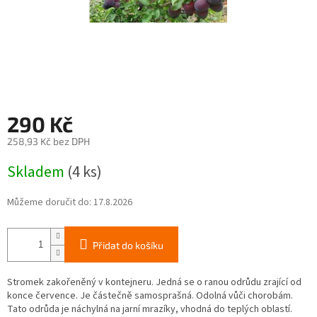
290 Kč
258,93 Kč bez DPH
Měrná
Skladem
(4 ks)
cena:
Můžeme doručit do:
17.8.2026
Přidat do košíku
Stromek zakořeněný v kontejneru. Jedná se o ranou odrůdu zrající od
konce července. Je částečně samosprašná. Odolná vůči chorobám.
Tato odrůda je náchylná na jarní mrazíky, vhodná do teplých oblastí.