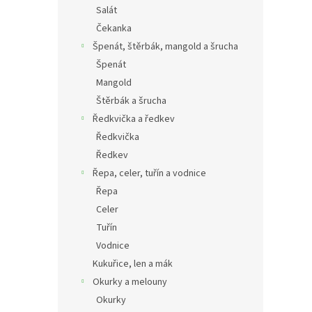
Salát
Čekanka
Špenát, štěrbák, mangold a šrucha
Špenát
Mangold
Štěrbák a šrucha
Ředkvička a ředkev
Ředkvička
Ředkev
Řepa, celer, tuřín a vodnice
Řepa
Celer
Tuřín
Vodnice
Kukuřice, len a mák
Okurky a melouny
Okurky