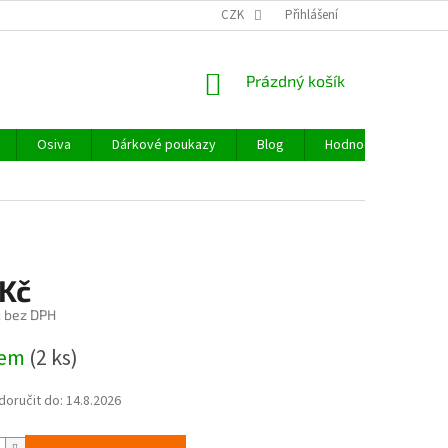
CZK
Přihlášení
NÁKUPNÍ
Prázdný košík
KOŠÍK
Osiva
Dárkové poukazy
Blog
Hodnocení obchodu
 Kč
č bez DPH
dem
(2 ks)
oručit do:
14.8.2026