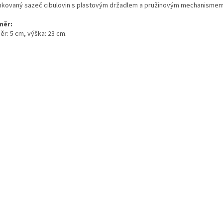
nkovaný sazeč cibulovin s plastovým držadlem a pružinovým mechanismem
měr:
ěr: 5 cm, výška: 23 cm.