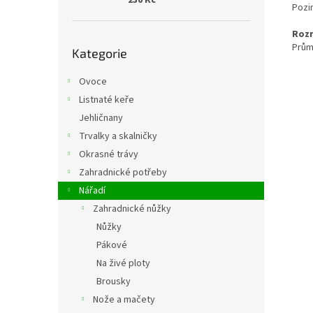
230 Kč
Pozi
Roz
Přeskočit
Prům
Kategorie
kategorie
Ovoce
Listnaté keře
Jehličnany
Trvalky a skalničky
Okrasné trávy
Zahradnické potřeby
Nářadí
Zahradnické nůžky
Nůžky
Pákové
Na živé ploty
Brousky
Nože a mačety