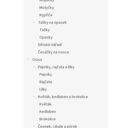
Hrabičky
Motyčky
Kypřiče
Tašky na opasek
Tašky
Opasky
Dětské nářadí
Česáčky na ovoce
Osiva
Papriky, rajčata a lilky
Papriky
Rajčata
Lilky
Květák, kedluben a brokolice
Květák
Kedluben
Brokolice
Česnek, cibule a pórek