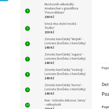
n
Muchovník velkokvětý -
e
Amelanchier x grandiflora
l
'Prince William'
190 Kč
Vinná réva stolní modrá -
'Rošfor'
230 Kč
Zimolez kamčatský 'Wojtek' -
Lonicera (borůvka z Kamčatky)
140 Kč
Zimolez kamčatský 'Jugana' -
Lonicera (borůvka z Kamčatky)
140 Kč
Popi
Zimolez kamčatský 'Vostorg' -
Lonicera (borůvka z Kamčatky)
140 Kč
Det
Zimolez kamčatský 'Aurora' -
Lonicera (borůvka z Kamčatky)
Poz
140 Kč
Kiwi - Actinidia deliciosa 'Jenny'
- velkoplodé
Popi