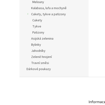
Melouny
Kalabasa, lufa a mochyně
Cukety, tykve a patizony
Cukety
Tykve
Patizony
Asijská zelenina
Bylinky
Jahodníky
Zelené hnojení
Travní směsi
Dárkové poukazy
Z
á
p
a
t
Informac