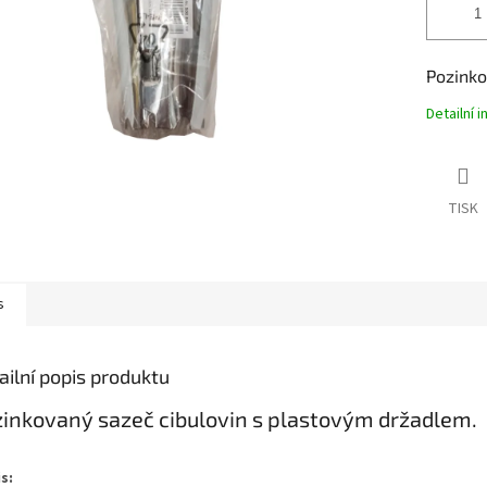
Pozinko
Detailní 
TISK
s
ailní popis produktu
inkovaný sazeč cibulovin s plastovým držadlem.
s: