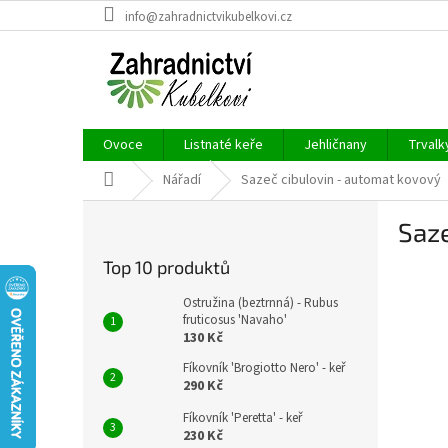
Přejít
info@zahradnictvikubelkovi.cz
na
obsah
Ovoce
Listnaté keře
Jehličnany
Trvalk
Domů
Nářadí
Sazeč cibulovin - automat kovový
P
Saze
o
s
Top 10 produktů
t
r
Ostružina (beztrnná) - Rubus
a
fruticosus 'Navaho'
130 Kč
n
n
Fíkovník 'Brogiotto Nero' - keř
í
290 Kč
p
Fíkovník 'Peretta' - keř
a
230 Kč