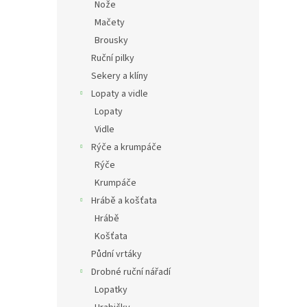
Nože
Mačety
Brousky
Ruční pilky
Sekery a klíny
Lopaty a vidle
Lopaty
Vidle
Rýče a krumpáče
Rýče
Krumpáče
Hrábě a košťata
Hrábě
Košťata
Půdní vrtáky
Drobné ruční nářadí
Lopatky