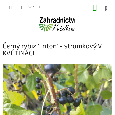
Přejít
NÁKUP
na
CZK
obsah
KOŠÍK
Černý rybíz 'Triton' - stromkový V
KVĚTINÁČI