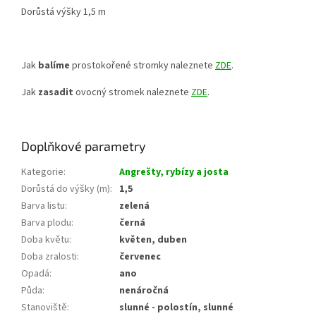
Dorůstá výšky 1,5 m
Jak
balíme
prostokořené stromky naleznete
ZDE
.
Jak
zasadit
ovocný stromek naleznete
ZDE
.
Doplňkové parametry
Kategorie
:
Angrešty, rybízy a josta
Dorůstá do výšky (m)
:
1,5
Barva listu
:
zelená
Barva plodu
:
černá
Doba květu
:
květen, duben
Doba zralosti
:
červenec
Opadá
:
ano
Půda
:
nenáročná
Stanoviště
:
slunné - polostín, slunné