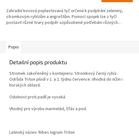
Zahradní kovová poplastovaná tyč určená k podpírání zeleniny,
stromkovým rybízům a angreštům. Pomocí spojek lze z tyčí
postavit různé tvary podpěr uzpůsobené potřebám různých...
Popis
Detailní popis produktu
Stromek zakořeněný v kontejneru. Stromkový černý rybíz.
Odrůda Triton plodí v 1. a 2. týdnu července. Vhodná do nížin i
horských oblastí.
Odolnost proti padlí je vysoká.
Vhodný pro výrobu marmelád, šťáv a pod.
Latinský název: Ribes nigrum Triton