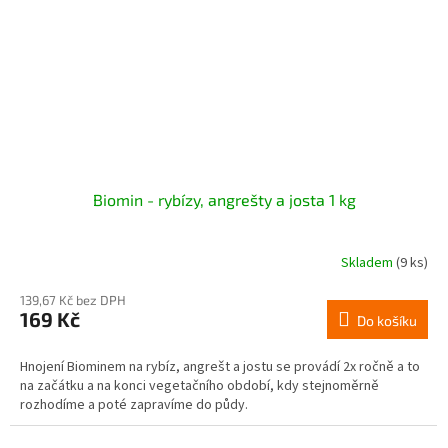
Biomin - rybízy, angrešty a josta 1 kg
Skladem
(9 ks)
139,67 Kč bez DPH
169 Kč
Do košíku
Hnojení Biominem na rybíz, angrešt a jostu se provádí 2x ročně a to
na začátku a na konci vegetačního období, kdy stejnoměrně
rozhodíme a poté zapravíme do půdy.