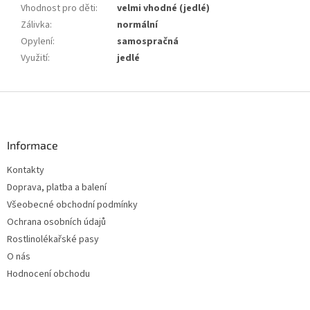
Vhodnost pro děti
:
velmi vhodné (jedlé)
Zálivka
:
normální
Opylení
:
samospračná
Využití
:
jedlé
Z
á
p
a
Informace
t
Kontakty
í
Doprava, platba a balení
Všeobecné obchodní podmínky
Ochrana osobních údajů
Rostlinolékařské pasy
O nás
Hodnocení obchodu