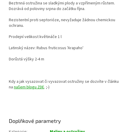
Beztrnná ostružina se sladkými plody a vzpřímeným růstem.
Dozrává od poloviny srpna do začátku října.
Rezistentní proti septorióze, nevyžaduje žádnou chemickou
ochranu.
Prodejní velikost květináče 1 l
Latinský název: Rubus fruticosus 'Arapaho'
Dorůstá výšky 2-4 m
Kdy a jak vysazovat či vyvazovat ostružiny se dozvíte v článku
na
našem blogu ZDE
. ;-)
Doplňkové parametry
Kategorie
:
Maliny a ostružiny