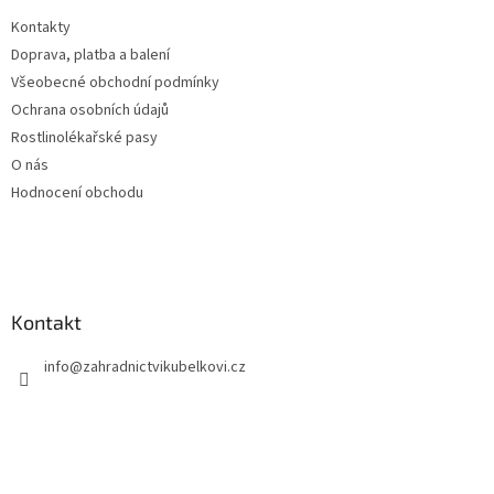
t
Kontakty
í
Doprava, platba a balení
Všeobecné obchodní podmínky
Ochrana osobních údajů
Rostlinolékařské pasy
O nás
Hodnocení obchodu
Kontakt
info
@
zahradnictvikubelkovi.cz