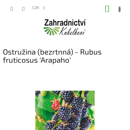
Přejít
NÁKUP
na
CZK
obsah
KOŠÍK
Ostružina (bezrtnná) - Rubus
fruticosus 'Arapaho'