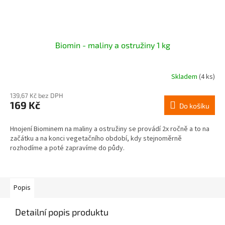
Biomin - maliny a ostružiny 1 kg
Skladem
(4 ks)
139,67 Kč bez DPH
169 Kč
Do košíku
Hnojení Biominem na maliny a ostružiny se provádí 2x ročně a to na
začátku a na konci vegetačního období, kdy stejnoměrně
rozhodíme a poté zapravíme do půdy.
Popis
Detailní popis produktu