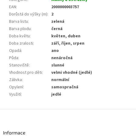
EAN
:
2000000003757
Dorůstá do výšky (m)
:
2
Barva listu
:
zelená
Barva plodu
:
černá
Doba květu
:
květen, duben
Doba zralosti
:
září, říjen, srpen
Opadá
:
ano
Půda
:
nenáročná
Stanoviště
:
slunné
Vhodnost pro děti
:
velmi vhodné (jedlé)
Zálivka
:
normální
Opylení
:
samospračná
Využití
:
jedlé
Z
á
p
a
Informace