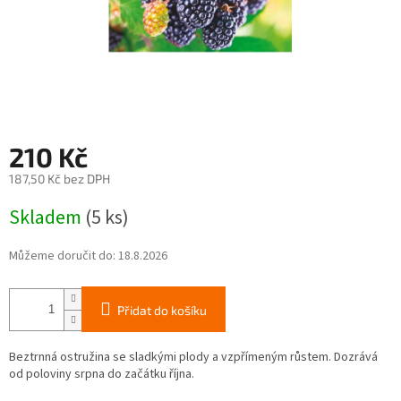
210 Kč
187,50 Kč bez DPH
Měrná
Skladem
(5 ks)
cena:
Můžeme doručit do:
18.8.2026
Přidat do košíku
Beztrnná ostružina se sladkými plody a vzpřímeným růstem. Dozrává
od poloviny srpna do začátku října.