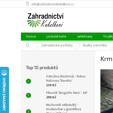
Přejít
info@zahradnictvikubelkovi.cz
na
obsah
Ovoce
Listnaté keře
Jehličnany
Trvalk
Domů
Zahradnické potřeby
Budky a krmítka
P
Krmí
o
s
Top 10 produktů
t
r
Ostružina (beztrnná) - Rubus
a
fruticosus 'Navaho'
130 Kč
n
n
Fíkovník 'Brogiotto Nero' - keř
í
290 Kč
p
Muchovník velkokvětý -
a
Amelanchier x grandiflora