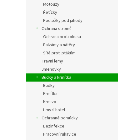
Motouzy
Řetízky
Podložky pod jahody
Ochrana stromů
Ochrana proti okusu
Balzámy a nátěry
Sítě proti ptákům
Travní lemy
Jmenovky
Budky a krmítka
Budky
Krmítka
Krmivo
Hmyzí hotel
Ochranné pomůcky
Dezinfekce
Pracovní rukavice