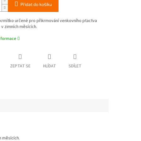
Přidat do košíku
krmítko určené pro přikrmování venkovního ptactva
v zimních měsících.
informace
ZEPTAT SE
HLÍDAT
SDÍLET
h měsících.