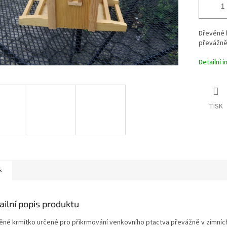
Dřevěné 
převážně 
Detailní 
TISK
s
ailní popis produktu
ěné krmítko určené pro přikrmování venkovního ptactva převážně v zimníc