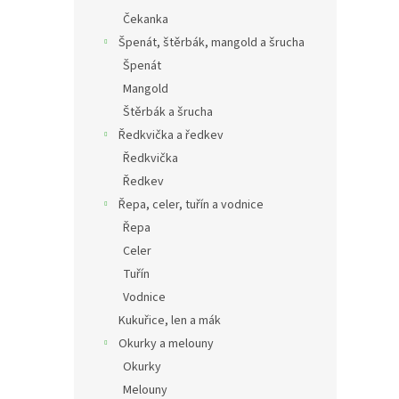
Čekanka
Špenát, štěrbák, mangold a šrucha
Špenát
Mangold
Štěrbák a šrucha
Ředkvička a ředkev
Ředkvička
Ředkev
Řepa, celer, tuřín a vodnice
Řepa
Celer
Tuřín
Vodnice
Kukuřice, len a mák
Okurky a melouny
Okurky
Melouny