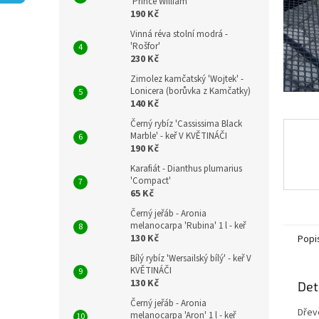
n
'Prince William'
190 Kč
e
l
Vinná réva stolní modrá -
'Rošfor'
230 Kč
Zimolez kamčatský 'Wojtek' -
Lonicera (borůvka z Kamčatky)
140 Kč
Černý rybíz 'Cassissima Black
Marble' - keř V KVĚTINÁČI
190 Kč
Karafiát - Dianthus plumarius
'Compact'
65 Kč
Černý jeřáb - Aronia
melanocarpa 'Rubina' 1 l - keř
130 Kč
Popi
Bílý rybíz 'Wersailský bílý' - keř V
KVĚTINÁČI
130 Kč
Det
Černý jeřáb - Aronia
Dřev
melanocarpa 'Aron' 1 l - keř