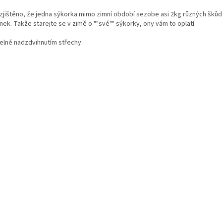
 zjištěno, že jedna sýkorka mimo zimní období sezobe asi 2kg různých škůd
ek. Takže starejte se v zimě o ""své"" sýkorky, ony vám to oplatí.
telné nadzdvihnutím střechy.