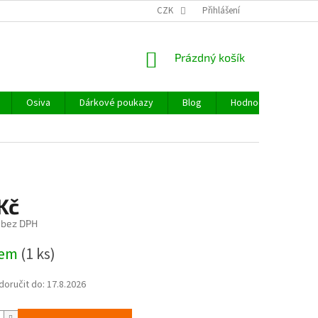
CZK
Přihlášení
NÁKUPNÍ
Prázdný košík
KOŠÍK
Osiva
Dárkové poukazy
Blog
Hodnocení obchodu
Kč
 bez DPH
dem
(1 ks)
oručit do:
17.8.2026