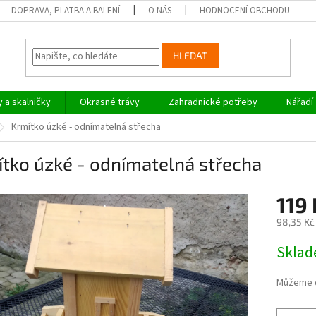
DOPRAVA, PLATBA A BALENÍ
O NÁS
HODNOCENÍ OBCHODU
HLEDAT
y a skalničky
Okrasné trávy
Zahradnické potřeby
Nářadí
Krmítko úzké - odnímatelná střecha
tko úzké - odnímatelná střecha
119 
98,35 Kč
Měrná
Skla
cena:
Můžeme d