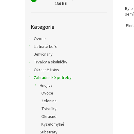
130 Kč
Bylo
semín
Přeskočit
Plni
Kategorie
kategorie
Ovoce
Listnaté keře
Jehličnany
Trvalky a skalničky
Okrasné trávy
Zahradnické potřeby
Hnojiva
Ovoce
Zelenina
Trávníky
Okrasné
Kyselomylné
Substráty