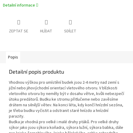
Detailní informace
ZEPTAT SE
HLÍDAT
SDÍLET
Popis
Detailní popis produktu
Vhodnou výškou pro umístění budek jsou 2-4 metry nad zemí s
jižní nebo jihovýchodní orientací vletového otvoru. V blízkosti
vletového otvoru by neměly být v dosahu větve, kvůli nebezpečí
útoku predátorů. Budku ke stromu přitlučeme nebo zavěsíme
drátem na silnější větev. Na konci léta, kdy končí hnízdní sezóna,
je třeba budku vyčistit a odstranit staré hnízdo a hnízdní
parazity.
Budka je vhodná pro velké i malé druhy ptáků. Pro velké druhy
sýkor jako jsou sýkora koňadra, sýkora lužní, sýkora babka, dále