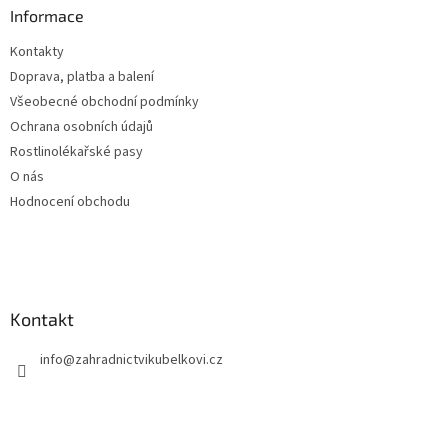
a
Informace
t
Kontakty
í
Doprava, platba a balení
Všeobecné obchodní podmínky
Ochrana osobních údajů
Rostlinolékařské pasy
O nás
Hodnocení obchodu
Kontakt
info
@
zahradnictvikubelkovi.cz