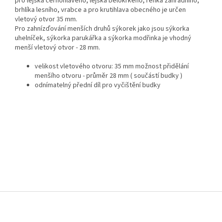
pro lejska černohlavého, lejska bělokrkého, rehka zahradního,
brhlíka lesního, vrabce a pro krutihlava obecného je určen
vletový otvor 35 mm.
Pro zahnízďování menších druhů sýkorek jako jsou sýkorka
uhelníček, sýkorka parukářka a sýkorka modřinka je vhodný
menší vletový otvor - 28 mm.
velikost vletového otvoru: 35 mm možnost přidělání
menšího otvoru - průměr 28 mm ( součástí budky )
odnímatelný přední díl pro vyčištění budky
Z
á
p