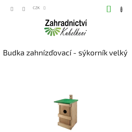
Přejít
NÁKUP
na
CZK
obsah
KOŠÍK
Budka zahnízďovací - sýkorník velký