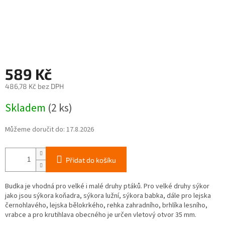
589 Kč
486,78 Kč bez DPH
Měrná
Skladem
(2 ks)
cena:
Můžeme doručit do:
17.8.2026
Přidat do košíku
Budka je vhodná pro velké i malé druhy ptáků. Pro velké druhy sýkor
jako jsou sýkora koňadra, sýkora lužní, sýkora babka, dále pro lejska
černohlavého, lejska bělokrkého, rehka zahradního, brhlíka lesního,
vrabce a pro krutihlava obecného je určen vletový otvor 35 mm.