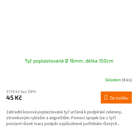
Tyč poplastovaná Ø 16mm, délka 150cm
Skladem
(6 ks)
37,19 Kč bez DPH
45 Kč
Do košíku
Zahradní kovová poplastovaná tyč určená k podpírání zeleniny,
stromkovým rybízům a angreštům. Pomocí spojek lze z tyčí
postavit různé tvary podpěr uzpůsobené potřebám různých...