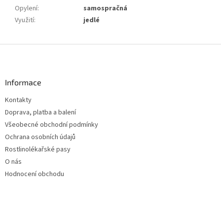
Opylení
:
samospračná
Využití
:
jedlé
Z
á
p
a
Informace
t
Kontakty
í
Doprava, platba a balení
Všeobecné obchodní podmínky
Ochrana osobních údajů
Rostlinolékařské pasy
O nás
Hodnocení obchodu