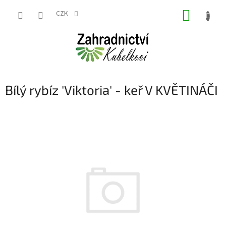
Přejít
NÁKUP
na
CZK
obsah
KOŠÍK
Bílý rybíz 'Viktoria' - keř V KVĚTINÁČI