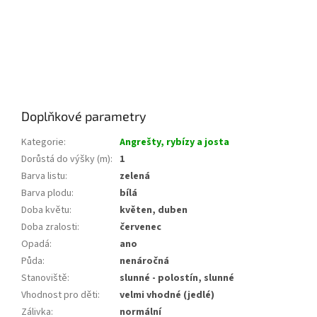
Doplňkové parametry
Kategorie
:
Angrešty, rybízy a josta
Dorůstá do výšky (m)
:
1
Barva listu
:
zelená
Barva plodu
:
bílá
Doba květu
:
květen, duben
Doba zralosti
:
červenec
Opadá
:
ano
Půda
:
nenáročná
Stanoviště
:
slunné - polostín, slunné
Vhodnost pro děti
:
velmi vhodné (jedlé)
Zálivka
:
normální