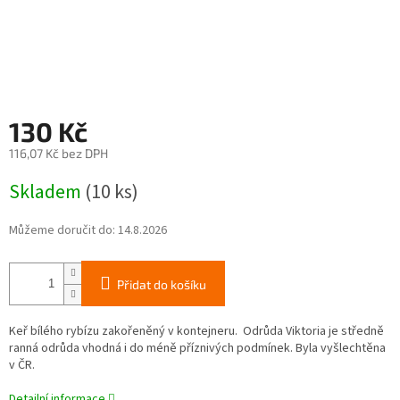
130 Kč
116,07 Kč bez DPH
Měrná
Skladem
(10 ks)
cena:
Můžeme doručit do:
14.8.2026
Přidat do košíku
Keř bílého rybízu zakořeněný v kontejneru. Odrůda Viktoria je středně
ranná odrůda vhodná i do méně příznivých podmínek. Byla vyšlechtěna
v ČR.
Detailní informace