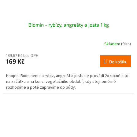
Biomin - rybízy, angrešty a josta 1 kg
Skladem
(9 ks)
139,67 Kč bez DPH
169 Kč
Do košíku
Hnojení Biominem na rybíz, angrešt a jostu se provádí 2x ročně a to
na začátku a na konci vegetačního období, kdy stejnoměrně
rozhodíme a poté zapravíme do půdy.