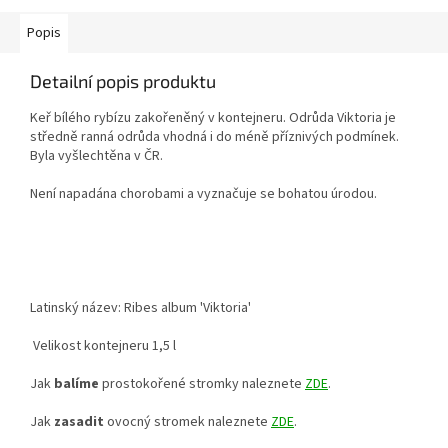
Popis
Detailní popis produktu
Keř bílého rybízu zakořeněný v kontejneru. Odrůda Viktoria je
středně ranná odrůda vhodná i do méně příznivých podmínek.
Byla vyšlechtěna v ČR.
Není napadána chorobami a vyznačuje se bohatou úrodou.
Latinský název: Ribes album 'Viktoria'
Velikost kontejneru 1,5 l
Jak
balíme
prostokořené stromky naleznete
ZDE
.
Jak
zasadit
ovocný stromek naleznete
ZDE
.