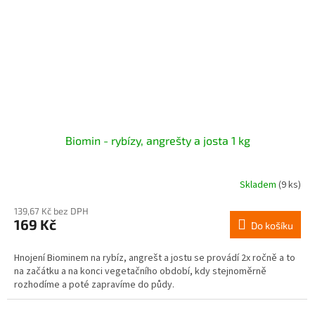
Biomin - rybízy, angrešty a josta 1 kg
Skladem
(9 ks)
139,67 Kč bez DPH
169 Kč
Do košíku
Hnojení Biominem na rybíz, angrešt a jostu se provádí 2x ročně a to
na začátku a na konci vegetačního období, kdy stejnoměrně
rozhodíme a poté zapravíme do půdy.