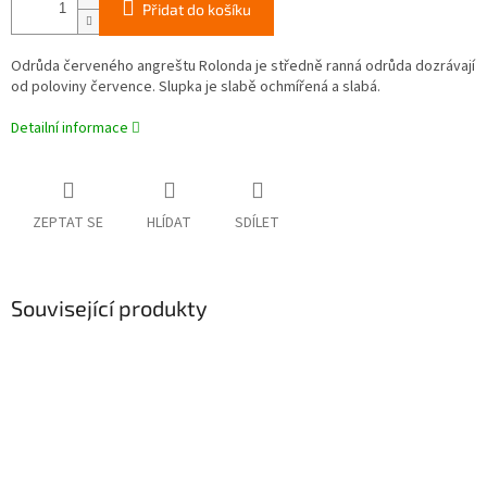
Přidat do košíku
Odrůda červeného angreštu Rolonda je středně ranná odrůda dozrávají
od poloviny července. Slupka je slabě ochmířená a slabá.
Detailní informace
ZEPTAT SE
HLÍDAT
SDÍLET
Související produkty