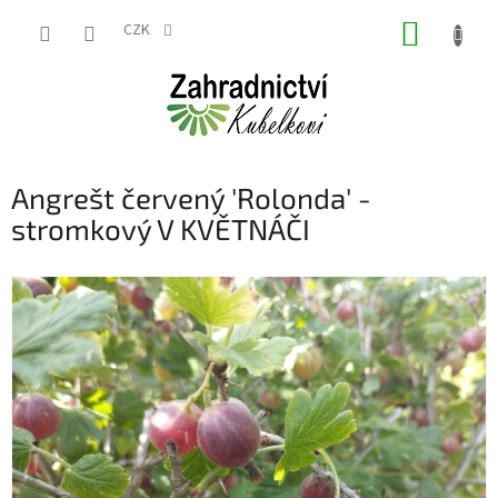
Přejít
NÁKUP
na
CZK
obsah
KOŠÍK
Angrešt červený 'Rolonda' -
stromkový V KVĚTNÁČI