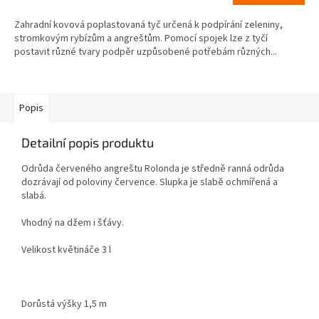
Zahradní kovová poplastovaná tyč určená k podpírání zeleniny,
stromkovým rybízům a angreštům. Pomocí spojek lze z tyčí
postavit různé tvary podpěr uzpůsobené potřebám různých...
Popis
Detailní popis produktu
Odrůda červeného angreštu Rolonda je středně ranná odrůda
dozrávají od poloviny července. Slupka je slabě ochmířená a
slabá.
Vhodný na džem i šťávy.
Velikost květináče 3 l
Dorůstá výšky 1,5 m