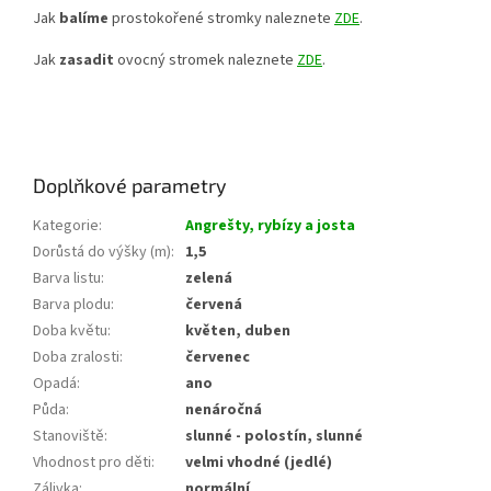
Jak
balíme
prostokořené stromky naleznete
ZDE
.
Jak
zasadit
ovocný stromek naleznete
ZDE
.
Doplňkové parametry
Kategorie
:
Angrešty, rybízy a josta
Dorůstá do výšky (m)
:
1,5
Barva listu
:
zelená
Barva plodu
:
červená
Doba květu
:
květen, duben
Doba zralosti
:
červenec
Opadá
:
ano
Půda
:
nenáročná
Stanoviště
:
slunné - polostín, slunné
Vhodnost pro děti
:
velmi vhodné (jedlé)
Zálivka
:
normální