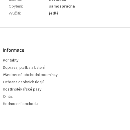
Opylení
:
samospračná
Využití
:
jedlé
Z
á
p
a
Informace
t
Kontakty
í
Doprava, platba a balení
Všeobecné obchodní podmínky
Ochrana osobních údajů
Rostlinolékařské pasy
O nás
Hodnocení obchodu