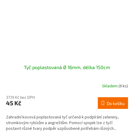
Tyč poplastovaná Ø 16mm, délka 150cm
Skladem
(6 ks)
37,19 Kč bez DPH
45 Kč
Do košíku
Zahradní kovová poplastovaná tyč určená k podpírání zeleniny,
stromkovým rybízům a angreštům. Pomocí spojek lze z tyčí
postavit různé tvary podpěr uzpůsobené potřebám různých...