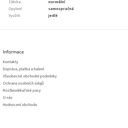
Zálivka
:
normální
Opylení
:
samospračná
Využití
:
jedlé
Z
á
p
a
Informace
t
Kontakty
í
Doprava, platba a balení
Všeobecné obchodní podmínky
Ochrana osobních údajů
Rostlinolékařské pasy
O nás
Hodnocení obchodu