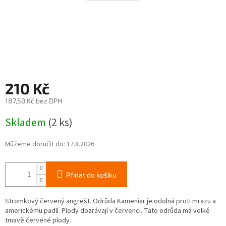
210 Kč
187,50 Kč bez DPH
Měrná
Skladem
(2 ks)
cena:
Můžeme doručit do:
17.8.2026
Přidat do košíku
Stromkový červený angrešt. Odrůda Kameniar je odolná proti mrazu a
americkému padlí. Plody dozrávají v červenci. Tato odrůda má velké
tmavě červené plody.