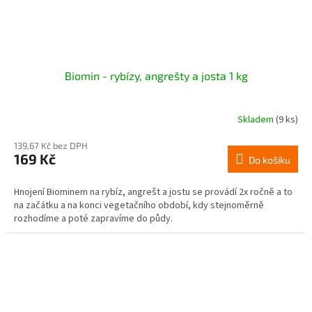
Biomin - rybízy, angrešty a josta 1 kg
Skladem
(9 ks)
139,67 Kč bez DPH
169 Kč
Do košíku
Hnojení Biominem na rybíz, angrešt a jostu se provádí 2x ročně a to
na začátku a na konci vegetačního období, kdy stejnoměrně
rozhodíme a poté zapravíme do půdy.