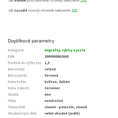
Jak
balíme
prostokořené stromky naleznete
ZDE
.
Jak
zasadit
ovocný stromek naleznete
ZDE
.
Doplňkové parametry
Kategorie
:
Angrešty, rybízy a josta
EAN
:
2000000002668
Dorůstá do výšky (m)
:
1,5
Barva listu
:
zelená
Barva plodu
:
červená
Doba květu
:
květen, duben
Doba zralosti
:
červenec
Opadá
:
ano
Půda
:
nenáročná
Stanoviště
:
slunné - polostín, slunné
Vhodnost pro děti
:
velmi vhodné (jedlé)