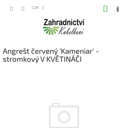
Přejít
NÁKUP
na
CZK
obsah
KOŠÍK
Angrešt červený 'Kameniar' -
stromkový V KVĚTINÁČI