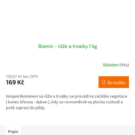
Biomin - růže a trvalky 1 kg
Skladem
(9 ks)
139,67 Kč bez DPH
169 Kč
Do košíku
Hnojení Biominem na růže a trvalky se provádí na začátku vegetace
( konec března - duben ), kdy se rovnoměrně na plochu rozhodí a
poté zapraví do půdy.
Popis