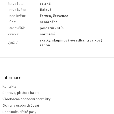
Barva listu
:
zelená
Barva květu
:
fialová
Doba květu
:
červen, červenec
Půda
:
nenáročná
Stanoviště
:
polostín - stín
Zálivka
:
normální
skalky, skupinová výsadba, trvalkový
Využití
:
záhon
Z
á
p
a
Informace
t
Kontakty
í
Doprava, platba a balení
Všeobecné obchodní podmínky
Ochrana osobních údajů
Rostlinolékařské pasy