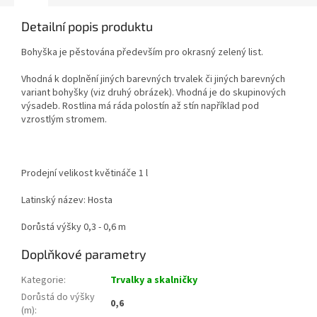
Detailní popis produktu
Bohyška je pěstována především pro okrasný zelený list.
Vhodná k doplnění jiných barevných trvalek či jiných barevných
variant bohyšky (viz druhý obrázek). Vhodná je do skupinových
výsadeb. Rostlina má ráda polostín až stín například pod
vzrostlým stromem.
Prodejní velikost květináče 1 l
Latinský název: Hosta
Dorůstá výšky 0,3 - 0,6 m
Doplňkové parametry
Kategorie
:
Trvalky a skalničky
Dorůstá do výšky
0,6
(m)
: