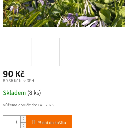
90 Kč
80,36 Kč bez DPH
Měrná
Skladem
(8 ks)
cena:
Můžeme doručit do:
14.8.2026
Přidat do košíku