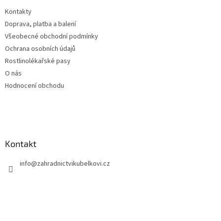
t
Kontakty
í
Doprava, platba a balení
Všeobecné obchodní podmínky
Ochrana osobních údajů
Rostlinolékařské pasy
O nás
Hodnocení obchodu
Kontakt
info
@
zahradnictvikubelkovi.cz