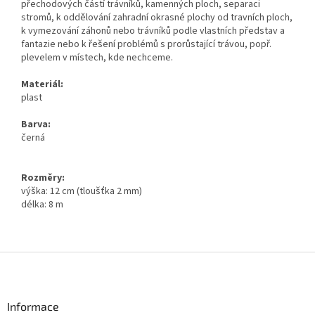
přechodových částí trávníků, kamenných ploch, separaci
stromů, k oddělování zahradní okrasné plochy od travních ploch,
k vymezování záhonů nebo trávníků podle vlastních představ a
fantazie nebo k řešení problémů s prorůstající trávou, popř.
plevelem v místech, kde nechceme.
Materiál:
plast
Barva:
černá
Rozměry:
výška: 12 cm (tloušťka 2 mm)
délka: 8 m
Z
á
p
a
Informace