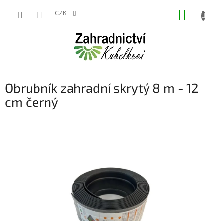
Přejít
NÁKUP
na
CZK
obsah
KOŠÍK
Obrubník zahradní skrytý 8 m - 12
cm černý