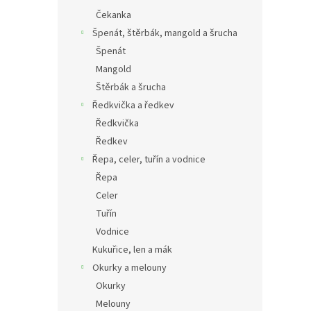
Čekanka
Špenát, štěrbák, mangold a šrucha
Špenát
Mangold
Štěrbák a šrucha
Ředkvička a ředkev
Ředkvička
Ředkev
Řepa, celer, tuřín a vodnice
Řepa
Celer
Tuřín
Vodnice
Kukuřice, len a mák
Okurky a melouny
Okurky
Melouny