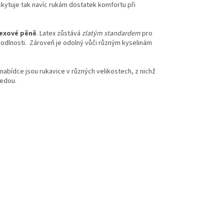
kytuje tak navíc rukám dostatek komfortu při
texové pěně
. Latex zůstává
zlatým standardem
pro
odlnosti. Zároveň je odolný vůči různým kyselinám
V nabídce jsou rukavice v různých velikostech, z nichž
šedou.