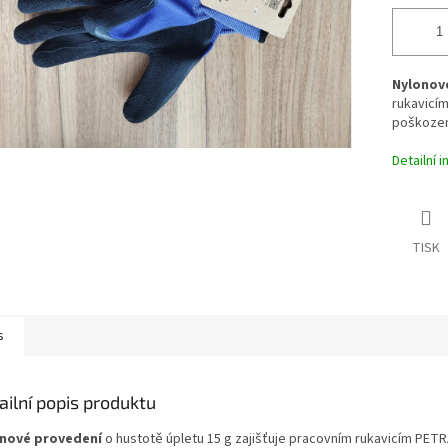
Nylonov
rukavicí
poškozen
Detailní 
TISK
s
ailní popis produktu
nové provedení
o hustotě úpletu 15 g zajišťuje pracovním rukavicím PET