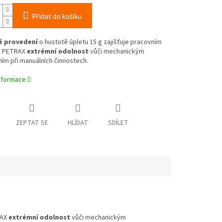
Přidat do košíku
é provedení
o hustotě úpletu 15 g zajišťuje pracovním
m PETRAX
extrémní odolnost
vůči mechanickým
ím při manuálních činnostech.
informace
ZEPTAT SE
HLÍDAT
SDÍLET
RAX
extrémní odolnost
vůči mechanickým