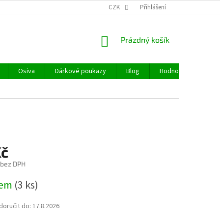
CZK
Přihlášení
NÁKUPNÍ
Prázdný košík
KOŠÍK
Osiva
Dárkové poukazy
Blog
Hodnocení obchodu
Kč
 bez DPH
dem
(3 ks)
oručit do:
17.8.2026