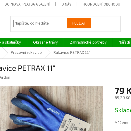
DOPRAVA, PLATBA A BALENÍ
O NÁS
HODNOCENÍ OBCHODU
HLEDAT
y a skalničky
Okrasné trávy
Zahradnické potřeby
Nářadí
Pracovní rukavice
Rukavice PETRAX 11"
avice PETRAX 11"
Ardon
79 
65,29 Kč
Měrná
Skla
cena:
Můžeme d