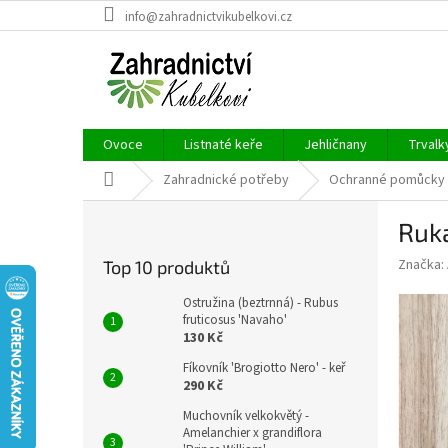
Přejít
info@zahradnictvikubelkovi.cz
na
obsah
Ovoce
Listnaté keře
Jehličnany
Trvalk
Domů
Zahradnické potřeby
Ochranné pomůcky
P
Ruk
o
s
Značka:
Top 10 produktů
t
r
Ostružina (beztrnná) - Rubus
a
fruticosus 'Navaho'
130 Kč
n
n
Fíkovník 'Brogiotto Nero' - keř
í
290 Kč
p
Muchovník velkokvětý -
a
Amelanchier x grandiflora