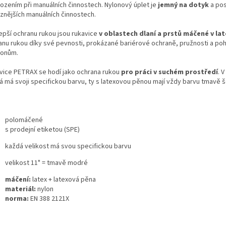
ozením při manuálních činnostech. Nylonový úplet je
jemný na dotyk
a pos
ůznějších manuálních činnostech.
lepší ochranu rukou jsou rukavice
v oblastech dlaní a prstů máčené v la
anu rukou díky své pevnosti, prokázané bariérové ochraně, pružnosti a poh
tonům.
vice PETRAX se hodí jako ochrana rukou
pro práci v suchém prostředí
. 
á má svoji specifickou barvu, ty s latexovou pěnou mají vždy barvu tmavě 
polomáčené
s prodejní etiketou (SPE)
každá velikost má svou specifickou barvu
velikost 11" = tmavě modré
máčení:
latex + latexová pěna
materiál:
nylon
norma:
EN 388 2121X