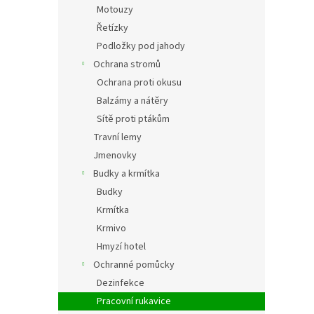
Motouzy
Řetízky
Podložky pod jahody
Ochrana stromů
Ochrana proti okusu
Balzámy a nátěry
Sítě proti ptákům
Travní lemy
Jmenovky
Budky a krmítka
Budky
Krmítka
Krmivo
Hmyzí hotel
Ochranné pomůcky
Dezinfekce
Pracovní rukavice