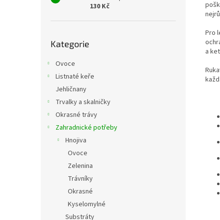
pošk
130 Kč
nejr
Pro 
Přeskočit
ochr
Kategorie
kategorie
a ke
Ovoce
Ruka
Listnaté keře
každ
Jehličnany
Trvalky a skalničky
Okrasné trávy
Zahradnické potřeby
Hnojiva
Ovoce
Zelenina
Trávníky
Okrasné
Kyselomylné
Substráty