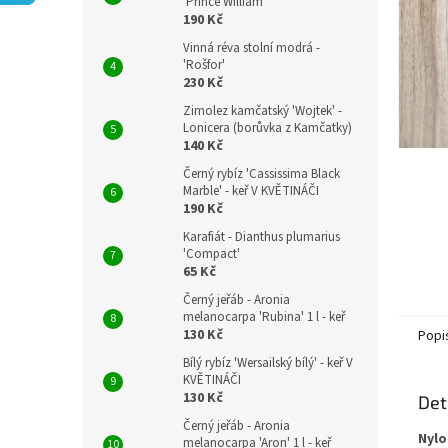
n
'Prince William'
190 Kč
e
l
Vinná réva stolní modrá -
'Rošfor'
230 Kč
Zimolez kamčatský 'Wojtek' -
Lonicera (borůvka z Kamčatky)
140 Kč
Černý rybíz 'Cassissima Black
Marble' - keř V KVĚTINÁČI
190 Kč
Karafiát - Dianthus plumarius
'Compact'
65 Kč
Černý jeřáb - Aronia
melanocarpa 'Rubina' 1 l - keř
130 Kč
Popi
Bílý rybíz 'Wersailský bílý' - keř V
KVĚTINÁČI
130 Kč
Det
Černý jeřáb - Aronia
Nylo
melanocarpa 'Aron' 1 l - keř